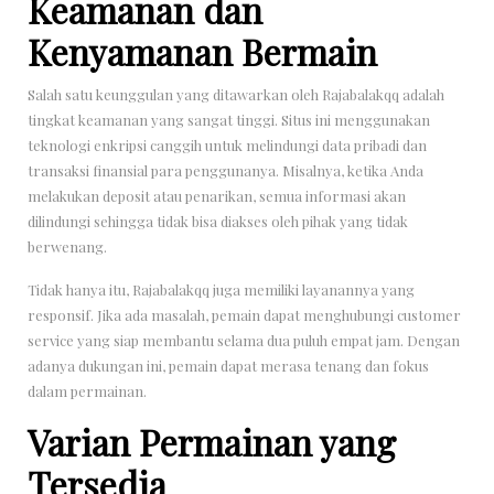
Keamanan dan
Kenyamanan Bermain
Salah satu keunggulan yang ditawarkan oleh Rajabalakqq adalah
tingkat keamanan yang sangat tinggi. Situs ini menggunakan
teknologi enkripsi canggih untuk melindungi data pribadi dan
transaksi finansial para penggunanya. Misalnya, ketika Anda
melakukan deposit atau penarikan, semua informasi akan
dilindungi sehingga tidak bisa diakses oleh pihak yang tidak
berwenang.
Tidak hanya itu, Rajabalakqq juga memiliki layanannya yang
responsif. Jika ada masalah, pemain dapat menghubungi customer
service yang siap membantu selama dua puluh empat jam. Dengan
adanya dukungan ini, pemain dapat merasa tenang dan fokus
dalam permainan.
Varian Permainan yang
Tersedia