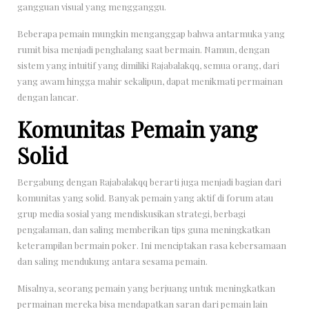
gangguan visual yang mengganggu.
Beberapa pemain mungkin menganggap bahwa antarmuka yang
rumit bisa menjadi penghalang saat bermain. Namun, dengan
sistem yang intuitif yang dimiliki Rajabalakqq, semua orang, dari
yang awam hingga mahir sekalipun, dapat menikmati permainan
dengan lancar.
Komunitas Pemain yang
Solid
Bergabung dengan Rajabalakqq berarti juga menjadi bagian dari
komunitas yang solid. Banyak pemain yang aktif di forum atau
grup media sosial yang mendiskusikan strategi, berbagi
pengalaman, dan saling memberikan tips guna meningkatkan
keterampilan bermain poker. Ini menciptakan rasa kebersamaan
dan saling mendukung antara sesama pemain.
Misalnya, seorang pemain yang berjuang untuk meningkatkan
permainan mereka bisa mendapatkan saran dari pemain lain