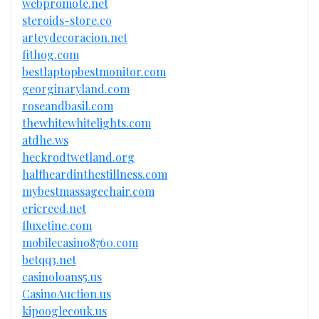
webpromote.net
steroids-store.co
arteydecoracion.net
fithog.com
bestlaptopbestmonitor.com
georginaryland.com
roseandbasil.com
thewhitewhitelights.com
atdhe.ws
heckrodtwetland.org
halfheardinthestillness.com
mybestmassagechair.com
ericreed.net
fluxetine.com
mobilecasino8760.com
betqq3.net
casinoloans5.us
CasinoAuction.us
kipooglecouk.us