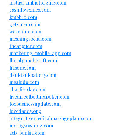
instagrambioforgirls.com
cashflowxfiles.com
kmbb10.com
getxtrem.com
weactinfo.com
meshingsocial.com
thearguer.com
marketing-mobile-app.com
floralpunchcraft.com
fiasone.com
danktankbattery.com
mealudo.com
charlie-day.com
livedirectbettingpoker.com
foxbusinessupdate.com
lovedaddy.org
integrativemedicalmassageplano.com
mrrugwashing.com
acb-bankia.com