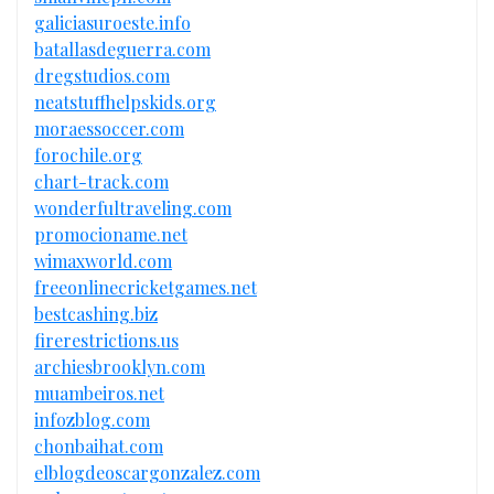
galiciasuroeste.info
batallasdeguerra.com
dregstudios.com
neatstuffhelpskids.org
moraessoccer.com
forochile.org
chart-track.com
wonderfultraveling.com
promocioname.net
wimaxworld.com
freeonlinecricketgames.net
bestcashing.biz
firerestrictions.us
archiesbrooklyn.com
muambeiros.net
infozblog.com
chonbaihat.com
elblogdeoscargonzalez.com