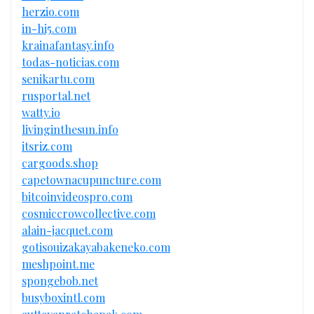
herzio.com
in-hi5.com
krainafantasy.info
todas-noticias.com
senikartu.com
rusportal.net
watty.io
livinginthesun.info
itsriz.com
cargoods.shop
capetownacupuncture.com
bitcoinvideospro.com
cosmiccrowcollective.com
alain-jacquet.com
gotisouizakayabakeneko.com
meshpoint.me
spongebob.net
busyboxintl.com