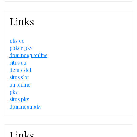
Links
pkv qq
poker pkv
dominoqq online
situs qq
demo slot
situs slot
qq online
pkv
situs pkv
dominoqq pkv
Links