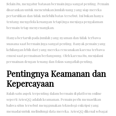
Selain itu, mengatur batasan bermain juga sangat penting. Pemain
disarankan untuk menentukan jumlah uang yang siap mereka
pertaruhkan dan tidak melebihi batas tersebut. Ini bukan hanya
tentang mengelola keuangan tetapi juga menjaga pengalaman
bermain tetap menyenangkan.
Hanya bertaruh pada jumlah yang nyaman dan tidak terbawa
suasana saat bermain juga sangat penting. Banyak pemain yang
kehilangan lebih dari yang mereka rencanakan karena terbawa
emosi saat permainan berlangsung. Oleh karena itu, menjalani
permainan dengan tenang dan fokus sangatlah penting.
Pentingnya Keamanan dan
Kepercayaan
Salah satu aspek terpenting dalam bermain di platform online
seperti AriesQQ adalah keamanan. Pemain perlu memastikan
bahwa situs tersebut menggunakan teknologi enkripsi yang
memadai untuk melindungi data mereka. AriesQQ dikenal sebagai