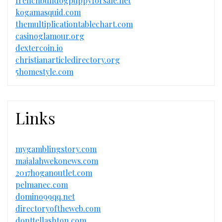
frenchbulldogpuppyforsale.net
kogamasquid.com
themultiplicationtablechart.com
casinoglamour.org
dextercoin.io
christianarticledirectory.org
5homestyle.com
Links
mygamblingstory.com
majalahwekonews.com
2017hoganoutlet.com
pelmanec.com
domino99qq.net
directoryoftheweb.com
donttellashton.com