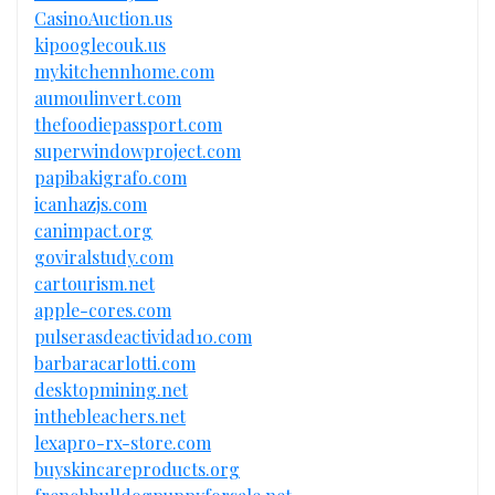
CasinoAuction.us
kipooglecouk.us
mykitchennhome.com
aumoulinvert.com
thefoodiepassport.com
superwindowproject.com
papibakigrafo.com
icanhazjs.com
canimpact.org
goviralstudy.com
cartourism.net
apple-cores.com
pulserasdeactividad10.com
barbaracarlotti.com
desktopmining.net
inthebleachers.net
lexapro-rx-store.com
buyskincareproducts.org