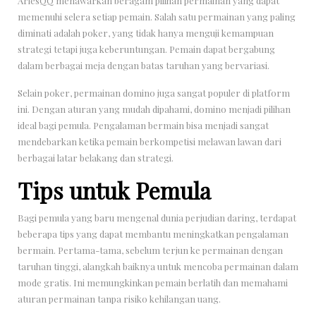
AriesQQ menawarkan beragam pilihan permainan yang dapat
memenuhi selera setiap pemain. Salah satu permainan yang paling
diminati adalah poker, yang tidak hanya menguji kemampuan
strategi tetapi juga keberuntungan. Pemain dapat bergabung
dalam berbagai meja dengan batas taruhan yang bervariasi.
Selain poker, permainan domino juga sangat populer di platform
ini. Dengan aturan yang mudah dipahami, domino menjadi pilihan
ideal bagi pemula. Pengalaman bermain bisa menjadi sangat
mendebarkan ketika pemain berkompetisi melawan lawan dari
berbagai latar belakang dan strategi.
Tips untuk Pemula
Bagi pemula yang baru mengenal dunia perjudian daring, terdapat
beberapa tips yang dapat membantu meningkatkan pengalaman
bermain. Pertama-tama, sebelum terjun ke permainan dengan
taruhan tinggi, alangkah baiknya untuk mencoba permainan dalam
mode gratis. Ini memungkinkan pemain berlatih dan memahami
aturan permainan tanpa risiko kehilangan uang.