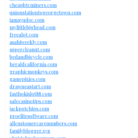
cheapbtcminers.com
unionstationtogeorgetown.com
iamayudoc.com
mylittlebighead.com
freealot.com
asahiweekly.com
supercleanut.com
bedandbicycle.com
heraldcalifornia.com
graphicmonkeys.com
gamepixies.com
drawneastart.com
fasthokislot88.com
safecasinotips.com
jackpotchips.com
proelitesoftware.com
allcustomercarenumbers.com
familyblogger.xyz