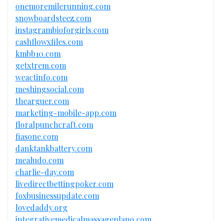
onemoremilerunning.com
snowboardsteez.com
instagrambioforgirls.com
cashflowxfiles.com
kmbb10.com
getxtrem.com
weactinfo.com
meshingsocial.com
thearguer.com
marketing-mobile-app.com
floralpunchcraft.com
fiasone.com
danktankbattery.com
mealudo.com
charlie-day.com
livedirectbettingpoker.com
foxbusinessupdate.com
lovedaddy.org
integrativemedicalmassageplano.com