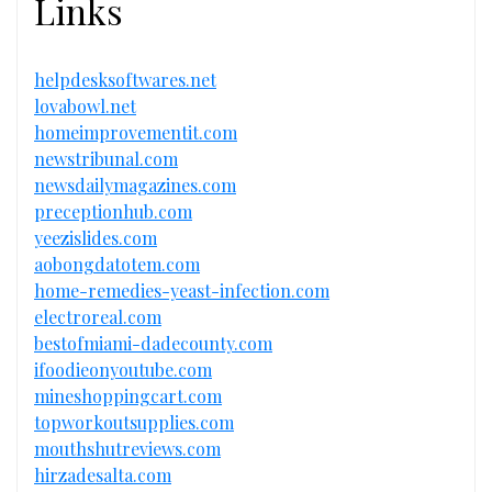
Links
helpdesksoftwares.net
lovabowl.net
homeimprovementit.com
newstribunal.com
newsdailymagazines.com
preceptionhub.com
yeezislides.com
aobongdatotem.com
home-remedies-yeast-infection.com
electroreal.com
bestofmiami-dadecounty.com
ifoodieonyoutube.com
mineshoppingcart.com
topworkoutsupplies.com
mouthshutreviews.com
hirzadesalta.com