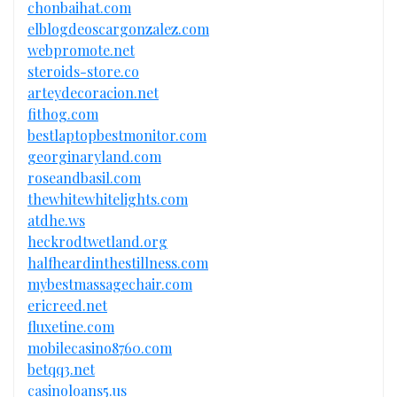
chonbaihat.com
elblogdeoscargonzalez.com
webpromote.net
steroids-store.co
arteydecoracion.net
fithog.com
bestlaptopbestmonitor.com
georginaryland.com
roseandbasil.com
thewhitewhitelights.com
atdhe.ws
heckrodtwetland.org
halfheardinthestillness.com
mybestmassagechair.com
ericreed.net
fluxetine.com
mobilecasino8760.com
betqq3.net
casinoloans5.us