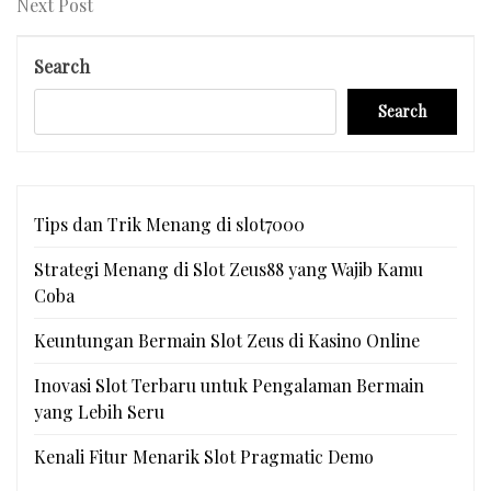
navigation
Next
Next Post
Post
Search
Search
Tips dan Trik Menang di slot7000
Strategi Menang di Slot Zeus88 yang Wajib Kamu
Coba
Keuntungan Bermain Slot Zeus di Kasino Online
Inovasi Slot Terbaru untuk Pengalaman Bermain
yang Lebih Seru
Kenali Fitur Menarik Slot Pragmatic Demo