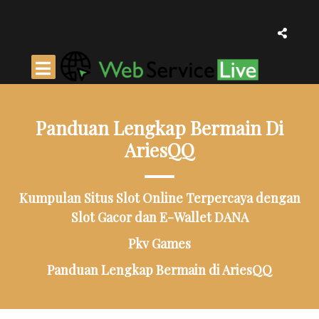
Skip
to
content
Panduan Lengkap Bermain Di
AriesQQ
Kumpulan Situs Slot Online Terpercaya dengan
Slot Gacor dan E-Wallet DANA
Pkv Games
Panduan Lengkap Bermain di AriesQQ