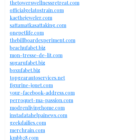
thetowerswellnessretreat.com
officialgelatostrain.com
kaethejeweler.com
sattamatkasattaking.com
onepetlife.com
thebillboardexperiment.com
beachufabet.biz
mon-tresse-de-lit.com
sugarufabet.biz
boxufabet.biz
topgearautoservices.net
figurine-jouet.com
your-facebook-address.com
perroquet-ma-passion.com
modrenlivinghome.com
instadatahelpainews.com
geekdailies.com
merchrain.com
kmbb28.com