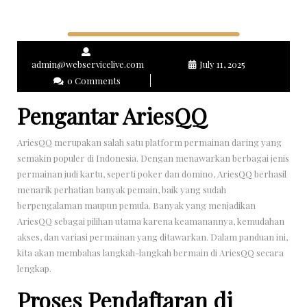
admin@webservicelive.com
July 11, 2025
0 Comments
Pengantar AriesQQ
AriesQQ merupakan salah satu platform permainan daring yang
semakin populer di Indonesia. Dengan menawarkan berbagai jenis
permainan judi kartu, seperti poker dan domino, AriesQQ berhasil
menarik perhatian banyak pemain, baik yang sudah
berpengalaman maupun pemula. Banyak yang menjadikan
AriesQQ sebagai pilihan utama karena keamanannya, kemudahan
akses, dan variasi permainan yang ditawarkan. Dalam panduan ini,
kita akan membahas langkah-langkah bermain di AriesQQ secara
lengkap.
Proses Pendaftaran di