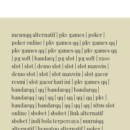
menuqq alternatif
|
pkv games
|
poker
|
poker online
|
pkv games qq
|
pkv games qq
|
pkv games qq
|
pkv games qq
|
pkv games qq
|
pg soft
|
bandarq
|
pg slot
|
pg soft
|
x500
slot
|
slot
|
demo slot
|
slot
|
slot maxwin
|
demo slot
|
slot
|
slot maxwin
|
slot gacor
resmi
|
slot gacor hari ini
|
pkv games qq
|
bandarqq
|
qq
|
bandarqq
|
bandarqq
|
bandarqq
|
qq
|
qq
|
qq
|
qq
|
qq
|
qq
|
pkv
|
bandarqq
|
bandarqq
|
qq
|
qq
|
qq
|
situs slot
online
|
sbobet
|
sbobet
|
link alternatif
sbobet
|
judi bola terpercaya
|
murniqq
alternatif
|
hematqq alternatif
|
poker
|