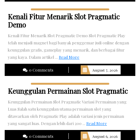
Kenali Fitur Menarik Slot Pragmatic
Demo
Kenali Fitur Menarik Slot Pragmatic Demo Slot Pragmatic Play
telah menjadi magnet bagi banyak penggemar judi online dengan
keunggulan grafis, gameplay yang menarik, dan berbagai fitur
Read
yang kaya. Dalam artikel ...
Read More
More
0 Comments
August 7, 2026
Keunggulan Permainan Slot Pragmatic
Keunggulan Permainan Slot Pragmatic Variasi Permainan yang
Luas Salah satu keunggulan utama permainan slot yang
ditawarkan oleh Pragmatic Play adalah variasi jenis permainan
Read
yang sangat luas. Dengan lebih dari 200 ...
Read More
More
0 Comments
August 6, 2026