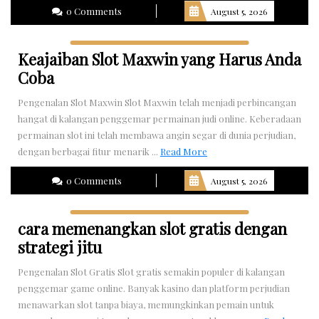
0 Comments
August 5, 2026
Keajaiban Slot Maxwin yang Harus Anda
Coba
Pengenalan Slot Maxwin Slot Maxwin telah menjadi perbincangan
hangat di kalangan penggemar permainan judi online. Keberadaan
permainan slot ini telah membawa angin segar di dunia perjudian,
Read
dengan berbagai fitur menarik ...
Read More
More
0 Comments
August 5, 2026
cara memenangkan slot gratis dengan
strategi jitu
Pengenalan Slot Gratis Slot gratis semakin populer di kalangan
penggemar game online. Banyak kasino dan platform perjudian
menawarkan slot tanpa biaya, memungkinkan pemain untuk