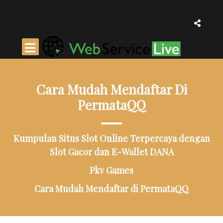
Skip
to
content
Cara Mudah Mendaftar Di
PermataQQ
Kumpulan Situs Slot Online Terpercaya dengan
Slot Gacor dan E-Wallet DANA
Pkv Games
Cara Mudah Mendaftar di PermataQQ