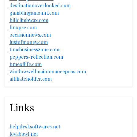
destinationoverlooked.com
gamblingamount.com
hillclimbwax.com
hnopse.com
occasionnews.com
lustofmoney.com
timebusinesszone.com
peppers-reflection.com
tuneoflife.com
windowwellmaintenancepros.com
affiliateholder.com
Links
helpdesksoftwares.net
lovabowl.net