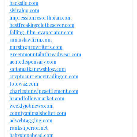
backsilo.com
siviralqq.com
impressionresorthoian.com
bestfreakingclothesever.com
falling-film-evaporator.com
sumuslawfirm.com
nursingprowriters.com
greenmountainthreadwear.com
acutedispensary.com
sattamatkanewsblog.com
cryptocurrencytradingcn.com
totowaz.com
charlestonwipesettlement.com
brandfollowmarket.com
weeklyjobnews.com
countyanimalshelter.com
adwebtagging.com
ranksuperior.net
babystepahead.com