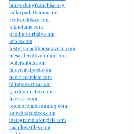
burgerkingfranchise.org
vallarpadathamma.net
realworldsize.com
teknolama.com
productforbaby.com
orb-z.com
fosterscoachhousetavern.com
mesasdecultivoonline.com
boilersnbits.com
latestviralpost.com
newfreearticle.com
blitzpowerusa.com
gardenofeaten.com
hycys05.com
onemoremilerunning.com
snowboardsteez.com
instagrambioforgirls.com
cashflowxfiles.com