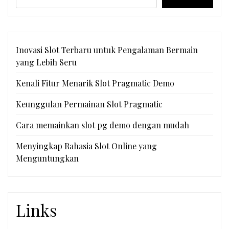
Inovasi Slot Terbaru untuk Pengalaman Bermain
yang Lebih Seru
Kenali Fitur Menarik Slot Pragmatic Demo
Keunggulan Permainan Slot Pragmatic
Cara memainkan slot pg demo dengan mudah
Menyingkap Rahasia Slot Online yang
Menguntungkan
Links