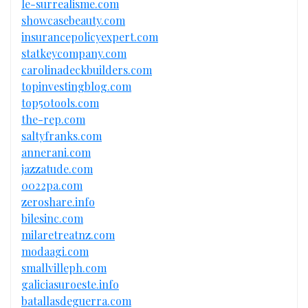
le-surrealisme.com
showcasebeauty.com
insurancepolicyexpert.com
statkeycompany.com
carolinadeckbuilders.com
topinvestingblog.com
top50tools.com
the-rep.com
saltyfranks.com
annerani.com
jazzatude.com
0022pa.com
zeroshare.info
bilesinc.com
milaretreatnz.com
modaagi.com
smallvilleph.com
galiciasuroeste.info
batallasdeguerra.com