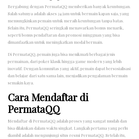
Bergabung dengan PermataQQ memberikan banyak keuntungan.
Salah satunya adalah akses 24 jam untuk bermain kapan saja, yang
memungkinkan pemain untuk meraih keuntungan tanpa batas.
Selain itu, PermataQQ seringkali menawarkan bonus menarik,
seperti bonus pendaftaran dan promosi mingguan yang bisa
dimanfaatkan untuk meningkatkan modal bermain.
Di PermataQQ, pemain juga bisa menikmati berbagai jenis
permainan, dari poker klasik hingga game modern yang lebih
inovatif. Dengan komunitas yang aktif, pemain dapat bersosialisasi
dan belajar dari satu sama lain, menjadikan pengalaman bermain
semakin kaya.
Cara Mendaftar di
PermataQQ
Mendaftar di PermataQQ adalah proses yang sangat mudah dan
bisa dilakukan dalam waktu singkat. Langkah pertama yang perlu
diambil adalah mengunjungi situs resmi PermataQQ. Setelah itu,