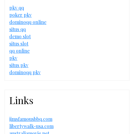
pkv qq
poker pkv
dominoqq online
situs qq
demo slot
situs slot
qq online
pkv
situs pkv
dominoqq pkv
Links
jimsfamousbbq.com
libertywalk-usa.com
australiamovie.net