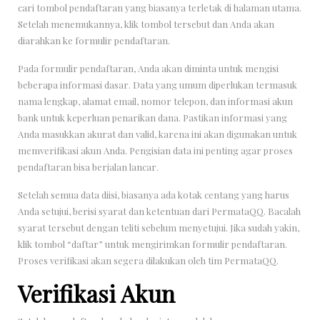
cari tombol pendaftaran yang biasanya terletak di halaman utama.
Setelah menemukannya, klik tombol tersebut dan Anda akan
diarahkan ke formulir pendaftaran.
Pada formulir pendaftaran, Anda akan diminta untuk mengisi
beberapa informasi dasar. Data yang umum diperlukan termasuk
nama lengkap, alamat email, nomor telepon, dan informasi akun
bank untuk keperluan penarikan dana. Pastikan informasi yang
Anda masukkan akurat dan valid, karena ini akan digunakan untuk
memverifikasi akun Anda. Pengisian data ini penting agar proses
pendaftaran bisa berjalan lancar.
Setelah semua data diisi, biasanya ada kotak centang yang harus
Anda setujui, berisi syarat dan ketentuan dari PermataQQ. Bacalah
syarat tersebut dengan teliti sebelum menyetujui. Jika sudah yakin,
klik tombol “daftar” untuk mengirimkan formulir pendaftaran.
Proses verifikasi akan segera dilakukan oleh tim PermataQQ.
Verifikasi Akun