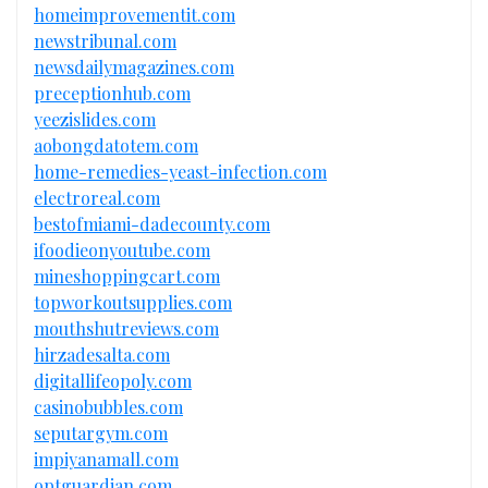
homeimprovementit.com
newstribunal.com
newsdailymagazines.com
preceptionhub.com
yeezislides.com
aobongdatotem.com
home-remedies-yeast-infection.com
electroreal.com
bestofmiami-dadecounty.com
ifoodieonyoutube.com
mineshoppingcart.com
topworkoutsupplies.com
mouthshutreviews.com
hirzadesalta.com
digitallifeopoly.com
casinobubbles.com
seputargym.com
impiyanamall.com
optguardian.com