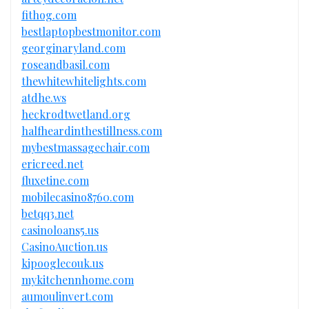
fithog.com
bestlaptopbestmonitor.com
georginaryland.com
roseandbasil.com
thewhitewhitelights.com
atdhe.ws
heckrodtwetland.org
halfheardinthestillness.com
mybestmassagechair.com
ericreed.net
fluxetine.com
mobilecasino8760.com
betqq3.net
casinoloans5.us
CasinoAuction.us
kipooglecouk.us
mykitchennhome.com
aumoulinvert.com