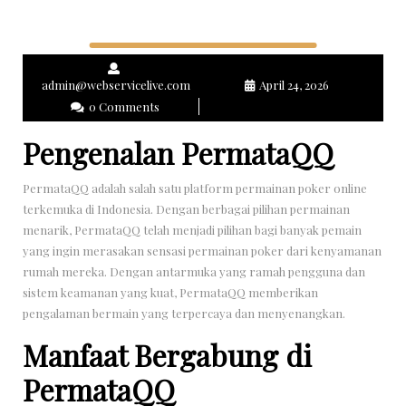
admin@webservicelive.com
April 24, 2026
0 Comments
Pengenalan PermataQQ
PermataQQ adalah salah satu platform permainan poker online
terkemuka di Indonesia. Dengan berbagai pilihan permainan
menarik, PermataQQ telah menjadi pilihan bagi banyak pemain
yang ingin merasakan sensasi permainan poker dari kenyamanan
rumah mereka. Dengan antarmuka yang ramah pengguna dan
sistem keamanan yang kuat, PermataQQ memberikan
pengalaman bermain yang terpercaya dan menyenangkan.
Manfaat Bergabung di
PermataQQ