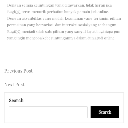
Dengan semua keuntungan yang ditawarkan, tidak heran jika
BagiQQ terus menarik perhatian banyak pemain judi online.
Dengan aksesibilitas yang mudah, keamanan yang terjamin, pilihan
permainan yang bervariasi, dan interaksi sosial yang terbangun,
BagiQQ menjadi salah satu pilihan yang sangat layak bagi siapa pun
yang ingin mencoba keberuntungannya dalam dunia judi online.
Post
Previous
Previous Post
Post
navigation
Next
Next Post
Post
Search
Search