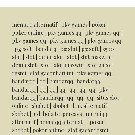
menuqq alternatif
|
pkv games
|
poker
|
poker online
|
pkv games qq
|
pkv games qq
|
pkv games qq
|
pkv games qq
|
pkv games qq
|
pg soft
|
bandarq
|
pg slot
|
pg soft
|
x500
slot
|
slot
|
demo slot
|
slot
|
slot maxwin
|
demo slot
|
slot
|
slot maxwin
|
slot gacor
resmi
|
slot gacor hari ini
|
pkv games qq
|
bandarqq
|
qq
|
bandarqq
|
bandarqq
|
bandarqq
|
qq
|
qq
|
qq
|
qq
|
qq
|
qq
|
pkv
|
bandarqq
|
bandarqq
|
qq
|
qq
|
qq
|
situs slot
online
|
sbobet
|
sbobet
|
link alternatif
sbobet
|
judi bola terpercaya
|
murniqq
alternatif
|
hematqq alternatif
|
poker
|
sbobet
|
poker online
|
slot gacor resmi