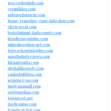
preceptionhub.com
yeezislides.com
aobongdatotem.com
home-remedies-yeast-infection.com
electroreal.com
bestofmiami-dadecounty.com
ifoodieonyoutube.com
mineshoppingcart.com
topworkoutsupplies.com
mouthshutreviews.com
hirzadesalta.com
digitallifeopoly.com
casinobubbles.com
seputargym.com
impiyanamall.com
optguardian.com
totostreet.net
davilcasino.com
fraudwatchai.com