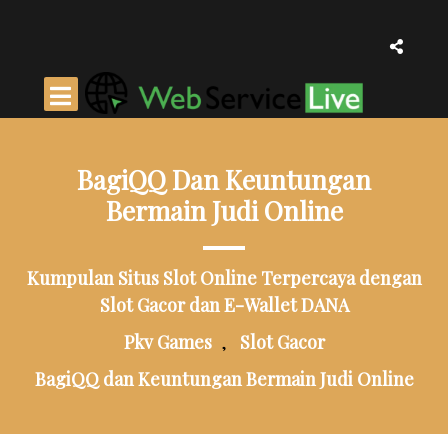
Skip
to
content
BagiQQ Dan Keuntungan
Bermain Judi Online
Kumpulan Situs Slot Online Terpercaya dengan
Slot Gacor dan E-Wallet DANA
Pkv Games
Slot Gacor
,
BagiQQ dan Keuntungan Bermain Judi Online