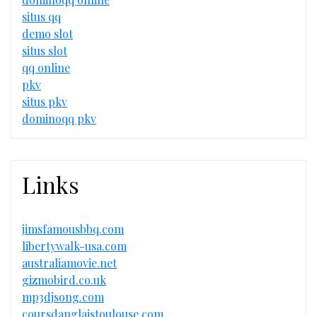
situs qq
demo slot
situs slot
qq online
pkv
situs pkv
dominoqq pkv
Links
jimsfamousbbq.com
libertywalk-usa.com
australiamovie.net
gizmobird.co.uk
mp3djsong.com
coursdanglaistoulouse.com