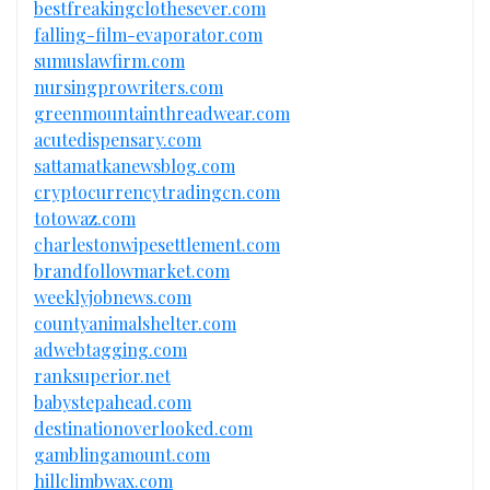
bestfreakingclothesever.com
falling-film-evaporator.com
sumuslawfirm.com
nursingprowriters.com
greenmountainthreadwear.com
acutedispensary.com
sattamatkanewsblog.com
cryptocurrencytradingcn.com
totowaz.com
charlestonwipesettlement.com
brandfollowmarket.com
weeklyjobnews.com
countyanimalshelter.com
adwebtagging.com
ranksuperior.net
babystepahead.com
destinationoverlooked.com
gamblingamount.com
hillclimbwax.com