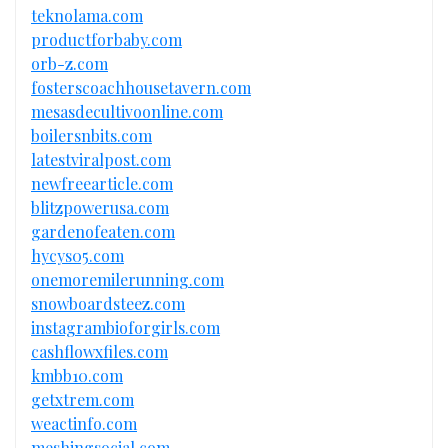
teknolama.com
productforbaby.com
orb-z.com
fosterscoachhousetavern.com
mesasdecultivoonline.com
boilersnbits.com
latestviralpost.com
newfreearticle.com
blitzpowerusa.com
gardenofeaten.com
hycys05.com
onemoremilerunning.com
snowboardsteez.com
instagrambioforgirls.com
cashflowxfiles.com
kmbb10.com
getxtrem.com
weactinfo.com
meshingsocial.com