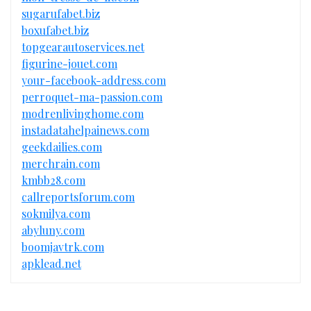
sugarufabet.biz
boxufabet.biz
topgearautoservices.net
figurine-jouet.com
your-facebook-address.com
perroquet-ma-passion.com
modrenlivinghome.com
instadatahelpainews.com
geekdailies.com
merchrain.com
kmbb28.com
callreportsforum.com
sokmilya.com
abyluny.com
boomjavtrk.com
apklead.net