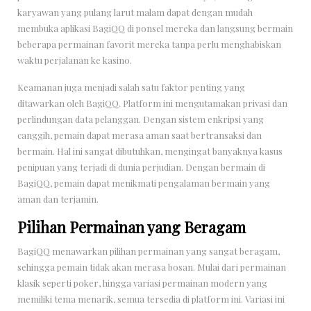
karyawan yang pulang larut malam dapat dengan mudah
membuka aplikasi BagiQQ di ponsel mereka dan langsung bermain
beberapa permainan favorit mereka tanpa perlu menghabiskan
waktu perjalanan ke kasino.
Keamanan juga menjadi salah satu faktor penting yang
ditawarkan oleh BagiQQ. Platform ini mengutamakan privasi dan
perlindungan data pelanggan. Dengan sistem enkripsi yang
canggih, pemain dapat merasa aman saat bertransaksi dan
bermain. Hal ini sangat dibutuhkan, mengingat banyaknya kasus
penipuan yang terjadi di dunia perjudian. Dengan bermain di
BagiQQ, pemain dapat menikmati pengalaman bermain yang
aman dan terjamin.
Pilihan Permainan yang Beragam
BagiQQ menawarkan pilihan permainan yang sangat beragam,
sehingga pemain tidak akan merasa bosan. Mulai dari permainan
klasik seperti poker, hingga variasi permainan modern yang
memiliki tema menarik, semua tersedia di platform ini. Variasi ini