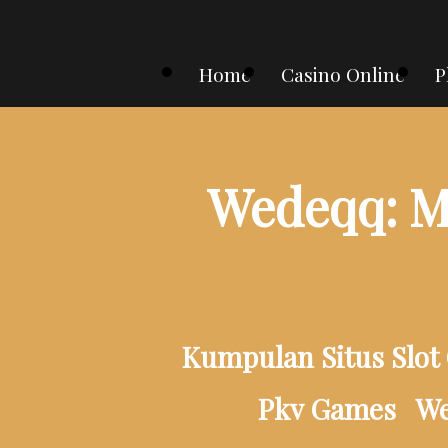
Skip
to
content
Home
Casino Online
P
Wedeqq: M
Kumpulan Situs Slot
Pkv Games
We