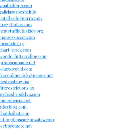
smallvilleph.com
galiciasuroeste.info
batallasdeguerra.com
dregstudios.com
neatstuffhelpskids.org
moraessoccer.com
forochile.org
chart-track.com
wonderfultraveling.com
promocioname.net
wimaxworld.com
freeonlinecricketgames.net
bestcashing.biz
firerestrictions.us
archiesbrooklyn.com
muambeiros.net
infozblog.com
chonbaihat.com
elblogdeoscargonzalez.com
webpromote.net