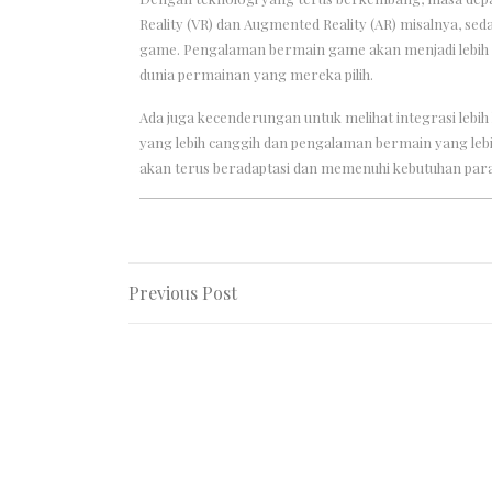
Reality (VR) dan Augmented Reality (AR) misalnya, 
game. Pengalaman bermain game akan menjadi lebih 
dunia permainan yang mereka pilih.
Ada juga kecenderungan untuk melihat integrasi leb
yang lebih canggih dan pengalaman bermain yang lebi
akan terus beradaptasi dan memenuhi kebutuhan para 
Post
Previous
Previous Post
Post
navigation