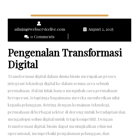
admin@webservicelive.com
August 2, 2025
0 Comments
Pengenalan Transformasi
Digital
Transformasi digital dalam dunia bisnis merupakan proses
integrasi teknologi digital ke dalam semua area sebuah
perusahaan. Hal ini tidak hanya mengubah cara perusahaan
beroperasi, tetapi juga bagaimana mereka memberikan nilai
kepada pelanggan. Seiring dengan kemajuan teknologi,
perusahaan di berbagai sektor di dorong untuk beradaptasi dan
mengadopsi solusi digital untuk tetap kompetitif. Dengan
transformasi digital, bisnis dapat meningkatkan efisiensi
operasional, memperbaiki pengalaman pelanggan, dan