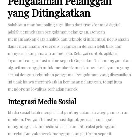
Pengalaman Pelanggan
yang Ditingkatkan
Salah satu manfaat paling signifikan dari transformasi digital
adalah peningkatan pengalaman pelanggan. Dengan
memanfaatkan data analitik dan teknologi informasi, perusahaan
dapat memahami preferensi pelanggan dengan lebih baik dan
menyesuaikan penawaran mereka. Sebagai contoh, aplikasi
layanan transportasi online seperti Gojek dan Grab menggunakan
algoritma canggih untuk memberikan rekomendasi layanan yang
sesuai dengan kebutuhan pengguna. Pengalaman yang disesuaikan
ini tidak hanya meningkatkan kepuasan pelanggan, tetapi juga
mendorong loyalitas terhadap merek.
Integrasi Media Sosial
Media sosial telah menjadi alat penting dalam strategi pemasaran
modern. Dengan transformasi digital, perusahaan dapat
mengintegrasikan media sosial dalam interaksi pelanggan
mereka. Banyak merek menggunakan platform seperti