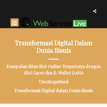
Skip
to
content
Transformasi Digital Dalam
Dunia Bisnis
Kumpulan Situs Slot Online Terpercaya dengan
Slot Gacor dan E-Wallet DANA
Uncategorized
Transformasi Digital dalam Dunia Bisnis