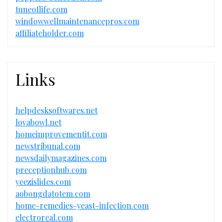
tuneoflife.com
windowwellmaintenancepros.com
affiliateholder.com
Links
helpdesksoftwares.net
lovabowl.net
homeimprovementit.com
newstribunal.com
newsdailymagazines.com
preceptionhub.com
yeezislides.com
aobongdatotem.com
home-remedies-yeast-infection.com
electroreal.com