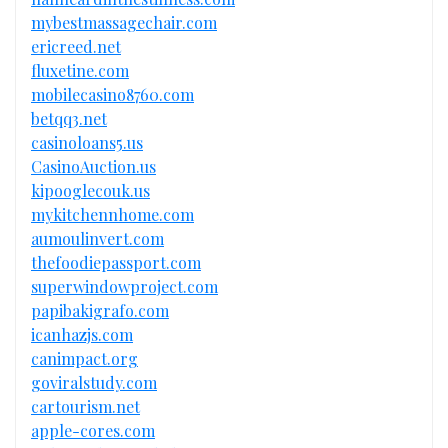
mybestmassagechair.com
ericreed.net
fluxetine.com
mobilecasino8760.com
betqq3.net
casinoloans5.us
CasinoAuction.us
kipooglecouk.us
mykitchennhome.com
aumoulinvert.com
thefoodiepassport.com
superwindowproject.com
papibakigrafo.com
icanhazjs.com
canimpact.org
goviralstudy.com
cartourism.net
apple-cores.com