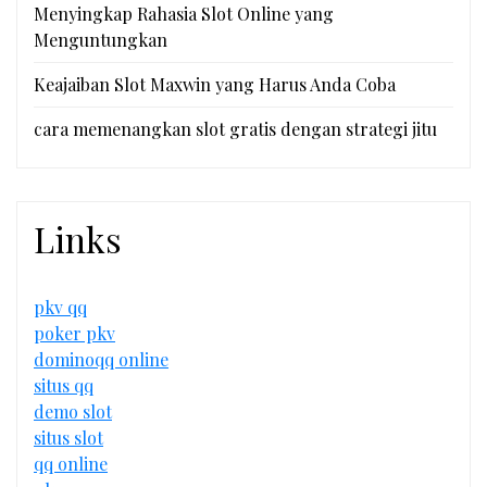
Menyingkap Rahasia Slot Online yang
Menguntungkan
Keajaiban Slot Maxwin yang Harus Anda Coba
cara memenangkan slot gratis dengan strategi jitu
Links
pkv qq
poker pkv
dominoqq online
situs qq
demo slot
situs slot
qq online