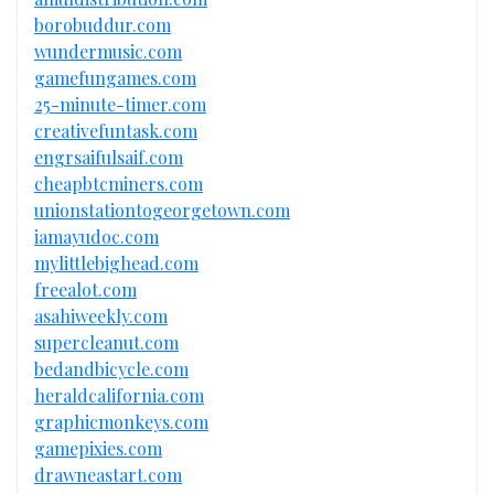
borobuddur.com
wundermusic.com
gamefungames.com
25-minute-timer.com
creativefuntask.com
engrsaifulsaif.com
cheapbtcminers.com
unionstationtogeorgetown.com
iamayudoc.com
mylittlebighead.com
freealot.com
asahiweekly.com
supercleanut.com
bedandbicycle.com
heraldcalifornia.com
graphicmonkeys.com
gamepixies.com
drawneastart.com