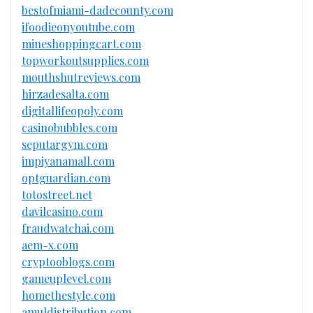
bestofmiami-dadecounty.com
ifoodieonyoutube.com
mineshoppingcart.com
topworkoutsupplies.com
mouthshutreviews.com
hirzadesalta.com
digitallifeopoly.com
casinobubbles.com
seputargym.com
impiyanamall.com
optguardian.com
totostreet.net
davilcasino.com
fraudwatchai.com
aem-x.com
cryptooblogs.com
gameuplevel.com
homethestyle.com
amuldistribution.com