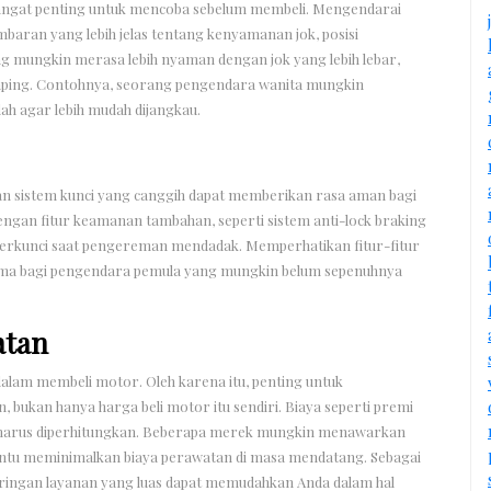
sangat penting untuk mencoba sebelum membeli. Mengendarai
ran yang lebih jelas tentang kenyamanan jok, posisi
 mungkin merasa lebih nyaman dengan jok yang lebih lebar,
amping. Contohnya, seorang pengendara wanita mungkin
ah agar lebih mudah dijangkau.
an sistem kunci yang canggih dapat memberikan rasa aman bagi
engan fitur keamanan tambahan, seperti sistem anti-lock braking
erkunci saat pengereman mendadak. Memperhatikan fitur-fitur
utama bagi pengendara pemula yang mungkin belum sepenuhnya
atan
alam membeli motor. Oleh karena itu, penting untuk
 bukan hanya harga beli motor itu sendiri. Biaya seperti premi
ga harus diperhitungkan. Beberapa merek mungkin menawarkan
bantu meminimalkan biaya perawatan di masa mendatang. Sebagai
jaringan layanan yang luas dapat memudahkan Anda dalam hal