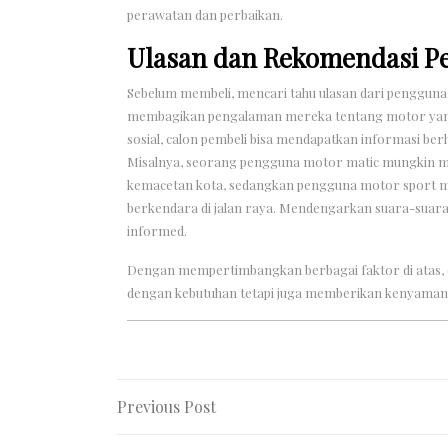
perawatan dan perbaikan.
Ulasan dan Rekomendasi P
Sebelum membeli, mencari tahu ulasan dari pengguna l
membagikan pengalaman mereka tentang motor yang m
sosial, calon pembeli bisa mendapatkan informasi be
Misalnya, seorang pengguna motor matic mungkin 
kemacetan kota, sedangkan pengguna motor sport m
berkendara di jalan raya. Mendengarkan suara-suar
informed.
Dengan mempertimbangkan berbagai faktor di atas, 
dengan kebutuhan tetapi juga memberikan kenyama
Post
Previous
Previous Post
Post
navigation