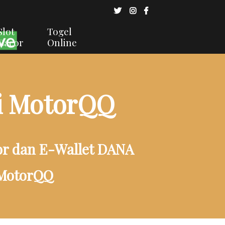
Slot
Togel
Gacor
Online
Di MotorQQ
or dan E-Wallet DANA
 MotorQQ