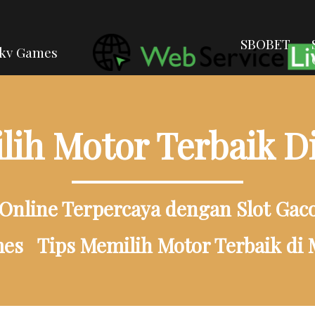
SBOBET
kv Games
lih Motor Terbaik 
 Online Terpercaya dengan Slot Gac
mes
Tips Memilih Motor Terbaik di