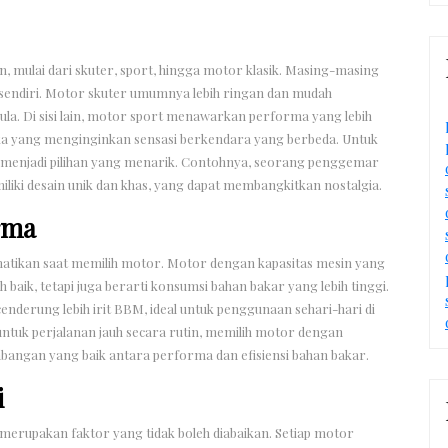
n, mulai dari skuter, sport, hingga motor klasik. Masing-masing
rsendiri. Motor skuter umumnya lebih ringan dan mudah
mula. Di sisi lain, motor sport menawarkan performa yang lebih
reka yang menginginkan sensasi berkendara yang berbeda. Untuk
a menjadi pilihan yang menarik. Contohnya, seorang penggemar
liki desain unik dan khas, yang dapat membangkitkan nostalgia.
rma
rhatikan saat memilih motor. Motor dengan kapasitas mesin yang
baik, tetapi juga berarti konsumsi bahan bakar yang lebih tinggi.
cenderung lebih irit BBM, ideal untuk penggunaan sehari-hari di
ntuk perjalanan jauh secara rutin, memilih motor dengan
angan yang baik antara performa dan efisiensi bahan bakar.
i
erupakan faktor yang tidak boleh diabaikan. Setiap motor