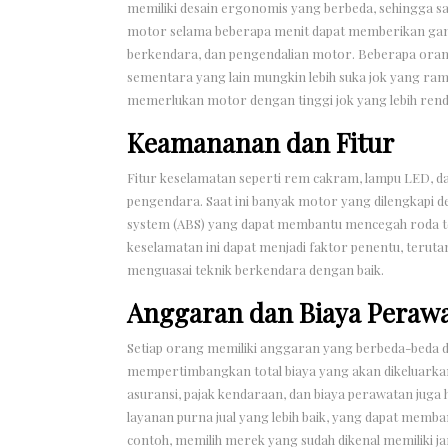
memiliki desain ergonomis yang berbeda, sehingga 
motor selama beberapa menit dapat memberikan gamba
berkendara, dan pengendalian motor. Beberapa orang
sementara yang lain mungkin lebih suka jok yang r
memerlukan motor dengan tinggi jok yang lebih rend
Keamananan dan Fitur
Fitur keselamatan seperti rem cakram, lampu LED, d
pengendara. Saat ini banyak motor yang dilengkapi d
system (ABS) yang dapat membantu mencegah roda t
keselamatan ini dapat menjadi faktor penentu, ter
menguasai teknik berkendara dengan baik.
Anggaran dan Biaya Peraw
Setiap orang memiliki anggaran yang berbeda-beda d
mempertimbangkan total biaya yang akan dikeluarkan,
asuransi, pajak kendaraan, dan biaya perawatan ju
layanan purna jual yang lebih baik, yang dapat mem
contoh, memilih merek yang sudah dikenal memiliki 