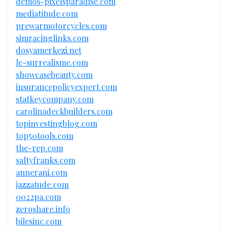
demos-pixelsparadise.com
mediatitude.com
prewarmotorcycles.com
simracinglinks.com
dosyamerkezi.net
le-surrealisme.com
showcasebeauty.com
insurancepolicyexpert.com
statkeycompany.com
carolinadeckbuilders.com
topinvestingblog.com
top50tools.com
the-rep.com
saltyfranks.com
annerani.com
jazzatude.com
0022pa.com
zeroshare.info
bilesinc.com