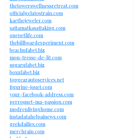
thetowerswellnessretreat.com
officialgelatostrain.com
kaethejeweler.com
sattamatkasattaking.com
onepetlife.com
thebillboardexperiment.com
beachufabet.biz
mon-tresse-de-lit.com
sugarufabet.biz
boxufabet.biz
topgearautoservices.net
figurine-jouet.com
your-facebook-address.com
perroquet-ma-passion.com
modrenlivinghome.com
instadatahelpainews.com
geekdailies.com
merchrain.com