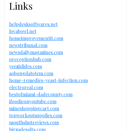
Links
helpdesksoftwares.net
lovabowl.net
homeimprovementit.com
newstribunal.com
newsdailymagazines.com
preceptionhub.com
yeezislides.com
aobongdatotem.com
home-remedies-yeast-infection.com
electroreal.com
bestofmiami-dadecounty.com
ifoodieonyoutube.com
mineshoppingcart.com
topworkoutsupplies.com
mouthshutreviews.com
hirzadesalta.com