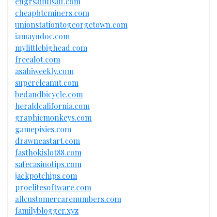
engrsaifulsaif.com
cheapbtcminers.com
unionstationtogeorgetown.com
iamayudoc.com
mylittlebighead.com
freealot.com
asahiweekly.com
supercleanut.com
bedandbicycle.com
heraldcalifornia.com
graphicmonkeys.com
gamepixies.com
drawneastart.com
fasthokislot88.com
safecasinotips.com
jackpotchips.com
proelitesoftware.com
allcustomercarenumbers.com
familyblogger.xyz