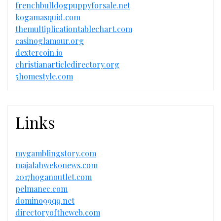
frenchbulldogpuppyforsale.net
kogamasquid.com
themultiplicationtablechart.com
casinoglamour.org
dextercoin.io
christianarticledirectory.org
5homestyle.com
Links
mygamblingstory.com
majalahwekonews.com
2017hoganoutlet.com
pelmanec.com
domino99qq.net
directoryoftheweb.com