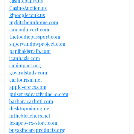
casinoloans5.us
CasinoAuction.us
kipooglecouk.us
mykitchennhome.com
aumoulinvert.com
thefoodiepassport.com
superwindowproject.com
papibakigrafo.com
icanhazjs.com
canimpact.org
goviralstudy.com
cartourism.net
apple-cores.com
pulserasdeactividad10.com
barbaracarlotti.com
desktopmining.net
inthebleachers.net
lexapro-rx-store.com
buyskincareproducts.org