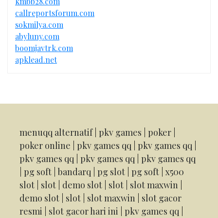
kmbb28.com
callreportsforum.com
sokmilya.com
abyluny.com
boomjavtrk.com
apklead.net
menuqq alternatif
|
pkv games
|
poker
|
poker online
|
pkv games qq
|
pkv games qq
|
pkv games qq
|
pkv games qq
|
pkv games qq
|
pg soft
|
bandarq
|
pg slot
|
pg soft
|
x500
slot
|
slot
|
demo slot
|
slot
|
slot maxwin
|
demo slot
|
slot
|
slot maxwin
|
slot gacor
resmi
|
slot gacor hari ini
|
pkv games qq
|