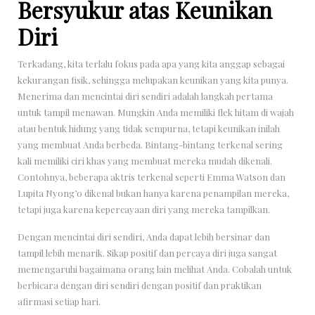
Bersyukur atas Keunikan
Diri
Terkadang, kita terlalu fokus pada apa yang kita anggap sebagai
kekurangan fisik, sehingga melupakan keunikan yang kita punya.
Menerima dan mencintai diri sendiri adalah langkah pertama
untuk tampil menawan. Mungkin Anda memiliki flek hitam di wajah
atau bentuk hidung yang tidak sempurna, tetapi keunikan inilah
yang membuat Anda berbeda. Bintang-bintang terkenal sering
kali memiliki ciri khas yang membuat mereka mudah dikenali.
Contohnya, beberapa aktris terkenal seperti Emma Watson dan
Lupita Nyong’o dikenal bukan hanya karena penampilan mereka,
tetapi juga karena kepercayaan diri yang mereka tampilkan.
Dengan mencintai diri sendiri, Anda dapat lebih bersinar dan
tampil lebih menarik. Sikap positif dan percaya diri juga sangat
memengaruhi bagaimana orang lain melihat Anda. Cobalah untuk
berbicara dengan diri sendiri dengan positif dan praktikan
afirmasi setiap hari.