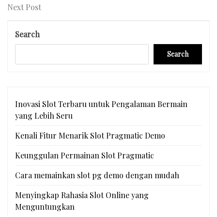
navigation
Next
Next Post
Post
Search
Search
Inovasi Slot Terbaru untuk Pengalaman Bermain
yang Lebih Seru
Kenali Fitur Menarik Slot Pragmatic Demo
Keunggulan Permainan Slot Pragmatic
Cara memainkan slot pg demo dengan mudah
Menyingkap Rahasia Slot Online yang
Menguntungkan