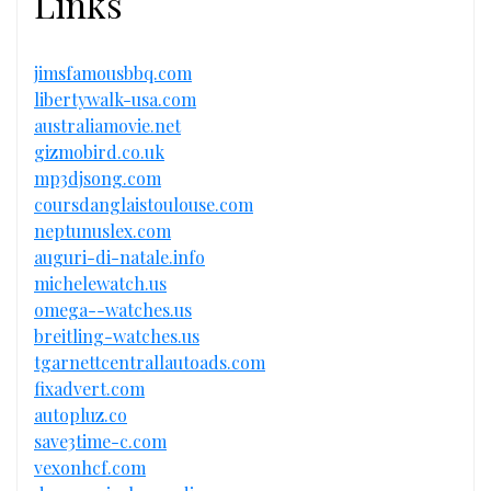
Links
jimsfamousbbq.com
libertywalk-usa.com
australiamovie.net
gizmobird.co.uk
mp3djsong.com
coursdanglaistoulouse.com
neptunuslex.com
auguri-di-natale.info
michelewatch.us
omega--watches.us
breitling-watches.us
tgarnettcentrallautoads.com
fixadvert.com
autopluz.co
save3time-c.com
vexonhcf.com