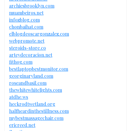
archiesbrooklyn.com
muambeiros.net
infozblog.com
chonbaihat.com
elblogdeoscargonzalez.com
webpromote.net
steroids-store.co
arteydecoracion.net
fithog.com
bestlaptopbestmonitor.com
georginaryland.com
roseandbasil.com
thewhitewhitelights.com
atdhe.ws
heckrodtwetland.org
halfheardinthestillness.com
mybestmassagechair.com
ericreed.net