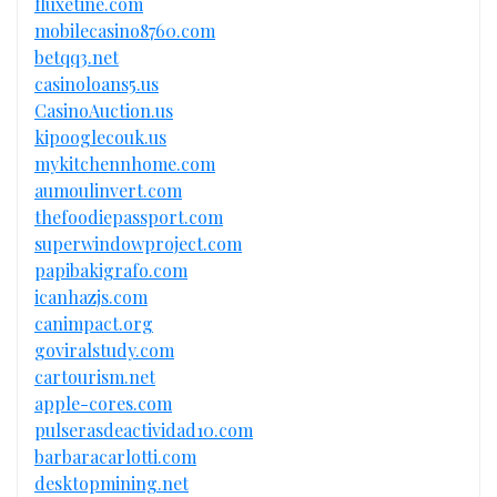
fluxetine.com
mobilecasino8760.com
betqq3.net
casinoloans5.us
CasinoAuction.us
kipooglecouk.us
mykitchennhome.com
aumoulinvert.com
thefoodiepassport.com
superwindowproject.com
papibakigrafo.com
icanhazjs.com
canimpact.org
goviralstudy.com
cartourism.net
apple-cores.com
pulserasdeactividad10.com
barbaracarlotti.com
desktopmining.net