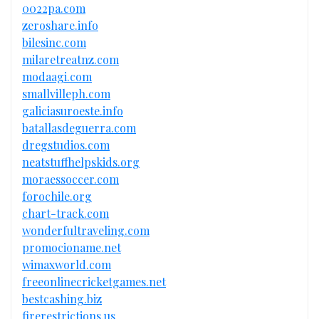
0022pa.com
zeroshare.info
bilesinc.com
milaretreatnz.com
modaagi.com
smallvilleph.com
galiciasuroeste.info
batallasdeguerra.com
dregstudios.com
neatstuffhelpskids.org
moraessoccer.com
forochile.org
chart-track.com
wonderfultraveling.com
promocioname.net
wimaxworld.com
freeonlinecricketgames.net
bestcashing.biz
firerestrictions.us