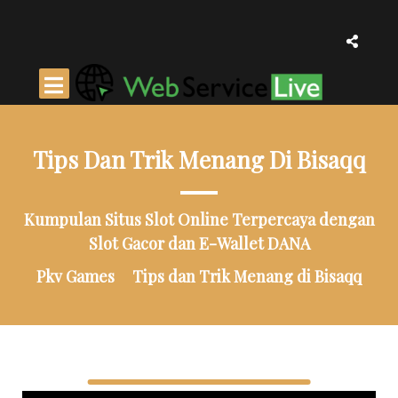
Skip
to
content
Tips Dan Trik Menang Di Bisaqq
Kumpulan Situs Slot Online Terpercaya dengan
Slot Gacor dan E-Wallet DANA
Pkv Games
Tips dan Trik Menang di Bisaqq