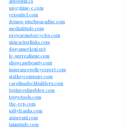
autopluz.co
save3time-c.com
vexonhcf.com
demos-pixelsparadise.com
mediatitude.com
prewarmotorcycles.com
simracinglinks.com
dosyamerkezi.net
le-surrealisme.com
showcasebeauty.com
insurancepolicyexpert.com
statkeycompany.com
carolinadeckbuilders.com
topinvestingblog.com
top50tools.com
the-rep.com
saltyfranks.com
annerani.com
jazzatude.com