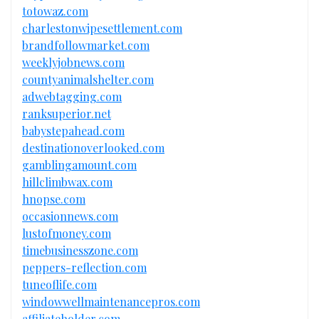
totowaz.com
charlestonwipesettlement.com
brandfollowmarket.com
weeklyjobnews.com
countyanimalshelter.com
adwebtagging.com
ranksuperior.net
babystepahead.com
destinationoverlooked.com
gamblingamount.com
hillclimbwax.com
hnopse.com
occasionnews.com
lustofmoney.com
timebusinesszone.com
peppers-reflection.com
tuneoflife.com
windowwellmaintenancepros.com
affiliateholder.com