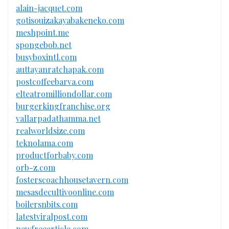
alain-jacquet.com
gotisouizakayabakeneko.com
meshpoint.me
spongebob.net
busyboxintl.com
auttayanratchapak.com
postcoffeebarva.com
elteatromilliondollar.com
burgerkingfranchise.org
vallarpadathamma.net
realworldsize.com
teknolama.com
productforbaby.com
orb-z.com
fosterscoachhousetavern.com
mesasdecultivoonline.com
boilersnbits.com
latestviralpost.com
newfreearticle.com