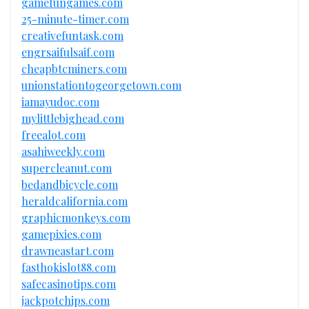
gamefungames.com
25-minute-timer.com
creativefuntask.com
engrsaifulsaif.com
cheapbtcminers.com
unionstationtogeorgetown.com
iamayudoc.com
mylittlebighead.com
freealot.com
asahiweekly.com
supercleanut.com
bedandbicycle.com
heraldcalifornia.com
graphicmonkeys.com
gamepixies.com
drawneastart.com
fasthokislot88.com
safecasinotips.com
jackpotchips.com