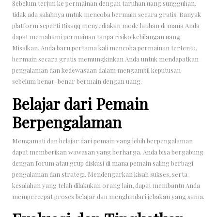
Sebelum terjun ke permainan dengan taruhan uang sungguhan,
tidak ada salahnya untuk mencoba bermain secara gratis. Banyak
platform seperti Bisaqq menyediakan mode latihan di mana Anda
dapat memahami permainan tanpa risiko kehilangan uang.
Misalkan, Anda baru pertama kali mencoba permainan tertentu,
bermain secara gratis memungkinkan Anda untuk mendapatkan
pengalaman dan kedewasaan dalam mengambil keputusan
sebelum benar-benar bermain dengan uang.
Belajar dari Pemain
Berpengalaman
Mengamati dan belajar dari pemain yang lebih berpengalaman
dapat memberikan wawasan yang berharga. Anda bisa bergabung
dengan forum atau grup diskusi di mana pemain saling berbagi
pengalaman dan strategi. Mendengarkan kisah sukses, serta
kesalahan yang telah dilakukan orang lain, dapat membantu Anda
mempercepat proses belajar dan menghindari jebakan yang sama.