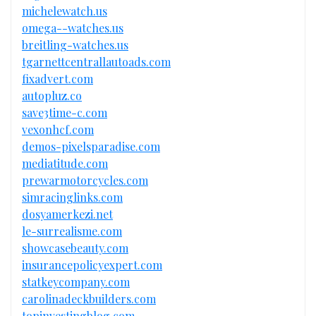
michelewatch.us
omega--watches.us
breitling-watches.us
tgarnettcentrallautoads.com
fixadvert.com
autopluz.co
save3time-c.com
vexonhcf.com
demos-pixelsparadise.com
mediatitude.com
prewarmotorcycles.com
simracinglinks.com
dosyamerkezi.net
le-surrealisme.com
showcasebeauty.com
insurancepolicyexpert.com
statkeycompany.com
carolinadeckbuilders.com
topinvestingblog.com