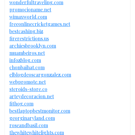
wonderfultraveling.com
promocioname.net
wimaxworld.com
freeonlinecricketgames.net
bestcashing.biz
firerestrictions.us
archiesbrooklyn.com
muambeiros.net
infozblog.com
chonbaihat.com
elblogdeoscargonzalez.com
webpromote.net
steroids-store.co
arteydecoracion.net
fithog.com
bestlaptopbestmonitor.com
georginaryland.com
roseandbasil.com
thewhitewhitelights.com