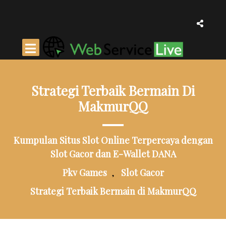
Skip
to
content
Strategi Terbaik Bermain Di
MakmurQQ
Kumpulan Situs Slot Online Terpercaya dengan
Slot Gacor dan E-Wallet DANA
Pkv Games
Slot Gacor
,
Strategi Terbaik Bermain di MakmurQQ