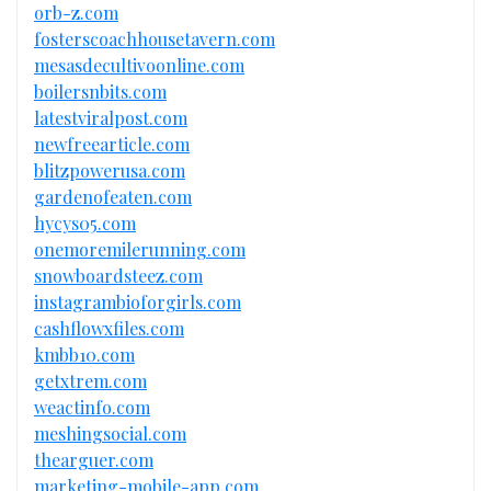
orb-z.com
fosterscoachhousetavern.com
mesasdecultivoonline.com
boilersnbits.com
latestviralpost.com
newfreearticle.com
blitzpowerusa.com
gardenofeaten.com
hycys05.com
onemoremilerunning.com
snowboardsteez.com
instagrambioforgirls.com
cashflowxfiles.com
kmbb10.com
getxtrem.com
weactinfo.com
meshingsocial.com
thearguer.com
marketing-mobile-app.com