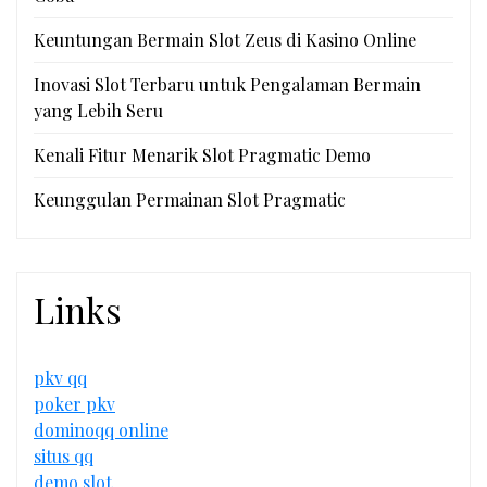
Keuntungan Bermain Slot Zeus di Kasino Online
Inovasi Slot Terbaru untuk Pengalaman Bermain
yang Lebih Seru
Kenali Fitur Menarik Slot Pragmatic Demo
Keunggulan Permainan Slot Pragmatic
Links
pkv qq
poker pkv
dominoqq online
situs qq
demo slot