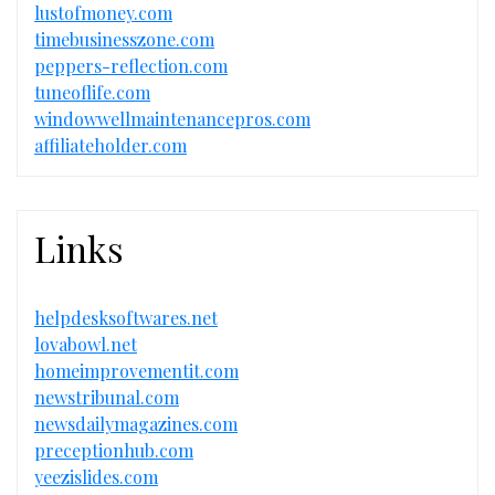
lustofmoney.com
timebusinesszone.com
peppers-reflection.com
tuneoflife.com
windowwellmaintenancepros.com
affiliateholder.com
Links
helpdesksoftwares.net
lovabowl.net
homeimprovementit.com
newstribunal.com
newsdailymagazines.com
preceptionhub.com
yeezislides.com