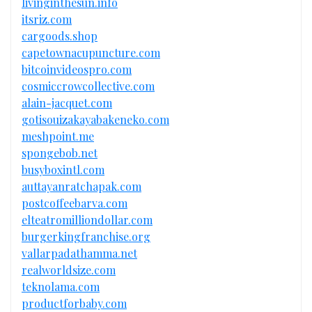
livinginthesun.info
itsriz.com
cargoods.shop
capetownacupuncture.com
bitcoinvideospro.com
cosmiccrowcollective.com
alain-jacquet.com
gotisouizakayabakeneko.com
meshpoint.me
spongebob.net
busyboxintl.com
auttayanratchapak.com
postcoffeebarva.com
elteatromilliondollar.com
burgerkingfranchise.org
vallarpadathamma.net
realworldsize.com
teknolama.com
productforbaby.com