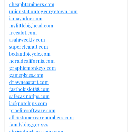
cheapbtcminers.com
unionstationtogeorgetown.com
iamayudoc.com
mylittlebighead.com
freealot.com
asahiweekly.com
supercleanut.com
bedandbicycle.com
heraldcalifornia.com
graphicmonkeys.com
gamepixies.com
drawneastart.com
fasthokislot88.com
safecasinotips.com
jackpotchips.com
proelitesoftware.com
allcustomercarenumbers.com
familyblogger.xyz
chrisjohnslawgroup.com