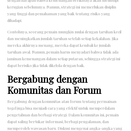
dengan harapan bahwa kemenangan berikutnya akan menutupi
kerugian sebelumnya. Namun, strategi ini memerlukan disiplin
yang tinggi dan pemahaman yang baik tentang risiko yang
dihadapi.
Contohnya, seorang pemain mungkin mulai dengan taruhan kecil
dan meningkatkan jumlah taruhan setelah setiap kekalahan. Jika
mereka akhirnya menang, mereka dapat kembali ke jumlah
taruhan awal. Namun, pemain harus menyadari bahwa tidak ada
jaminan kemenangan dalam setiap putaran, sehingga strategi ini
dapat berisiko jika tidak dikelola dengan baik.
Bergabung dengan
Komunitas dan Forum
Bergabung dengan komunitas atau forum tentang permainan
togel juga bisa menjadi cara yang efektif untuk memperdalam
pengetahuan dan berbagi strategi. Dalam komunitas ini, pemain
dapat saling bertukar informasi, berbagi pengalaman, dan
memperoleh wawasan baru. Diskusi mengenai angka-angka yang