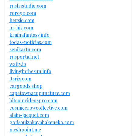
rush3studio.com
roro90.com
herzio.com
in-hi5.com
krainafantasy.info
todas-noticias.com
senikartu.com
rusportal.net
watty.io
livinginthesun.info
itsriz.com
cargoods.shop
capetownacupuncture.com
bitcoinvideospro.com
cosmiccrowcollective.com
alain-jacquet.com
gotisouizakayabakeneko.com
meshpoint.me