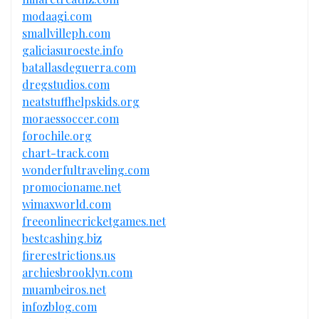
modaagi.com
smallvilleph.com
galiciasuroeste.info
batallasdeguerra.com
dregstudios.com
neatstuffhelpskids.org
moraessoccer.com
forochile.org
chart-track.com
wonderfultraveling.com
promocioname.net
wimaxworld.com
freeonlinecricketgames.net
bestcashing.biz
firerestrictions.us
archiesbrooklyn.com
muambeiros.net
infozblog.com