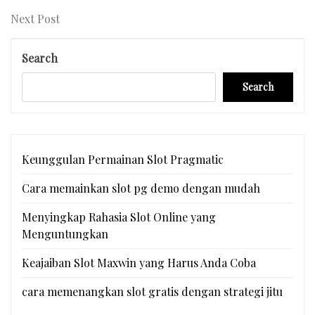
Post
navigation
Next
Next Post
Post
Search
Search
Keunggulan Permainan Slot Pragmatic
Cara memainkan slot pg demo dengan mudah
Menyingkap Rahasia Slot Online yang
Menguntungkan
Keajaiban Slot Maxwin yang Harus Anda Coba
cara memenangkan slot gratis dengan strategi jitu