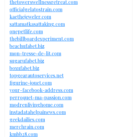
thetowerswellnessretreat.com
officialgelatostrain.com
kaethejeweler.com
sattamatkasattaking.com
onepetlife.com
thebillboardexperiment.com
beachufabet.biz
mon-tresse-de-lit.com
sugarufabet.biz
boxufabet.biz
topgearautoservices.net
figurine-jouet.com
your-facebook-address.com
perroquet-ma-passion.com
modrenlivinghome.com
instadatahelpainews.com
geekdailies.com
merchrain.com
kmbb28.com