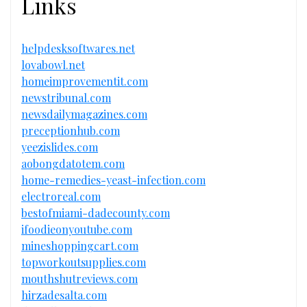
Links
helpdesksoftwares.net
lovabowl.net
homeimprovementit.com
newstribunal.com
newsdailymagazines.com
preceptionhub.com
yeezislides.com
aobongdatotem.com
home-remedies-yeast-infection.com
electroreal.com
bestofmiami-dadecounty.com
ifoodieonyoutube.com
mineshoppingcart.com
topworkoutsupplies.com
mouthshutreviews.com
hirzadesalta.com