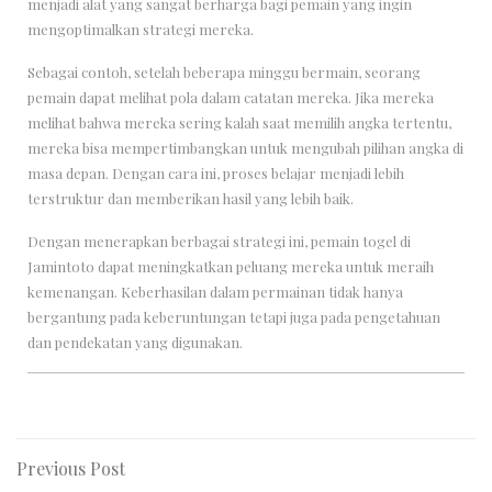
menjadi alat yang sangat berharga bagi pemain yang ingin
mengoptimalkan strategi mereka.
Sebagai contoh, setelah beberapa minggu bermain, seorang
pemain dapat melihat pola dalam catatan mereka. Jika mereka
melihat bahwa mereka sering kalah saat memilih angka tertentu,
mereka bisa mempertimbangkan untuk mengubah pilihan angka di
masa depan. Dengan cara ini, proses belajar menjadi lebih
terstruktur dan memberikan hasil yang lebih baik.
Dengan menerapkan berbagai strategi ini, pemain togel di
Jamintoto dapat meningkatkan peluang mereka untuk meraih
kemenangan. Keberhasilan dalam permainan tidak hanya
bergantung pada keberuntungan tetapi juga pada pengetahuan
dan pendekatan yang digunakan.
Post
Previous
Previous Post