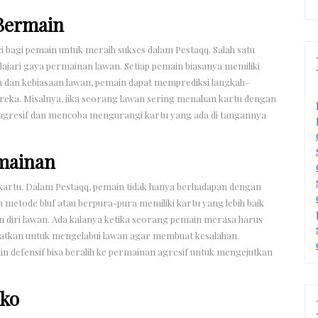
Bermain
 bagi pemain untuk meraih sukses dalam Pestaqq. Salah satu
ajari gaya permainan lawan. Setiap pemain biasanya memiliki
dan kebiasaan lawan, pemain dapat memprediksi langkah-
reka. Misalnya, jika seorang lawan sering menahan kartu dengan
ih agresif dan mencoba mengurangi kartu yang ada di tangannya
.
rmainan
kartu. Dalam Pestaqq, pemain tidak hanya berhadapan dengan
 metode bluf atau berpura-pura memiliki kartu yang lebih baik
diri lawan. Ada kalanya ketika seorang pemain merasa harus
aatkan untuk mengelabui lawan agar membuat kesalahan.
in defensif bisa beralih ke permainan agresif untuk mengejutkan
iko