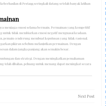
 keberhasilan di Pestaqq seringkali datang setelah banyak latihan
mainan
ngnya menjaga emosi selama bermain. Permainan yang kompetitif
ng untuk tidak membiarkan emosi negatif menguasai keadaan.
an, pemain cenderung membuat keputusan yang tidak rasional.
egarkan pikiran sebelum melanjutkan permainan. Dengan
sesan dalam jangka panjang akan semakin besar.
eruntungan dan strategi. Dengan meningkatkan pemahaman
g telah dibahas, peluang untuk menang dapat meningkat secara
Next
Next Post
Post