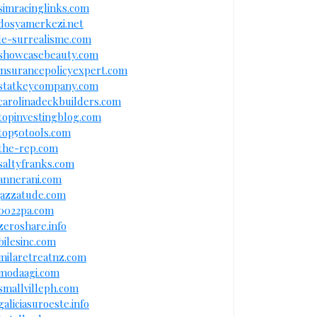
simracinglinks.com
dosyamerkezi.net
le-surrealisme.com
showcasebeauty.com
insurancepolicyexpert.com
statkeycompany.com
carolinadeckbuilders.com
topinvestingblog.com
top50tools.com
the-rep.com
saltyfranks.com
annerani.com
jazzatude.com
0022pa.com
zeroshare.info
bilesinc.com
milaretreatnz.com
modaagi.com
smallvilleph.com
galiciasuroeste.info