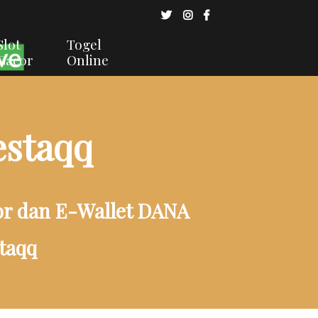
Slot
Togel
Gacor
Online
estaqq
or dan E-Wallet DANA
staqq