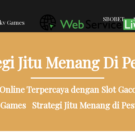
SBOBET
kv Games
egi Jitu Menang Di P
 Online Terpercaya dengan Slot Gac
 Games
Strategi Jitu Menang di Pe