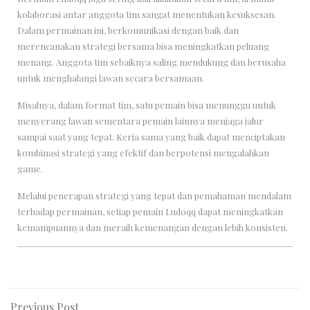
kolaborasi antar anggota tim sangat menentukan kesuksesan.
Dalam permainan ini, berkomunikasi dengan baik dan
merencanakan strategi bersama bisa meningkatkan peluang
menang. Anggota tim sebaiknya saling mendukung dan berusaha
untuk menghalangi lawan secara bersamaan.
Misalnya, dalam format tim, satu pemain bisa menunggu untuk
menyerang lawan sementara pemain lainnya menjaga jalur
sampai saat yang tepat. Kerja sama yang baik dapat menciptakan
kombinasi strategi yang efektif dan berpotensi mengalahkan
game.
Melalui penerapan strategi yang tepat dan pemahaman mendalam
terhadap permainan, setiap pemain Ludoqq dapat meningkatkan
kemampuannya dan meraih kemenangan dengan lebih konsisten.
Previous
Previous Post