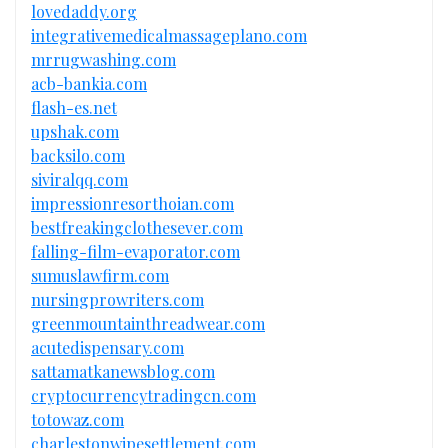
lovedaddy.org
integrativemedicalmassageplano.com
mrrugwashing.com
acb-bankia.com
flash-es.net
upshak.com
backsilo.com
siviralqq.com
impressionresorthoian.com
bestfreakingclothesever.com
falling-film-evaporator.com
sumuslawfirm.com
nursingprowriters.com
greenmountainthreadwear.com
acutedispensary.com
sattamatkanewsblog.com
cryptocurrencytradingcn.com
totowaz.com
charlestonwipesettlement.com