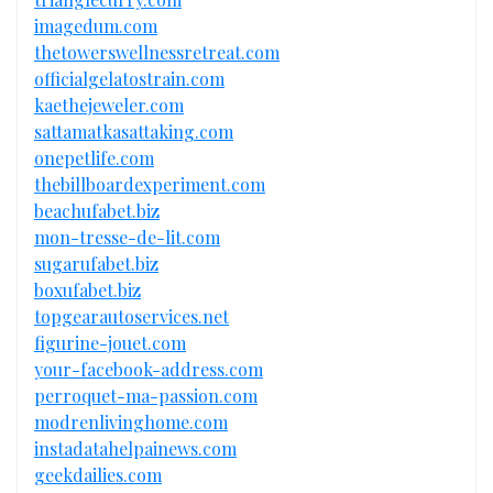
imagedum.com
thetowerswellnessretreat.com
officialgelatostrain.com
kaethejeweler.com
sattamatkasattaking.com
onepetlife.com
thebillboardexperiment.com
beachufabet.biz
mon-tresse-de-lit.com
sugarufabet.biz
boxufabet.biz
topgearautoservices.net
figurine-jouet.com
your-facebook-address.com
perroquet-ma-passion.com
modrenlivinghome.com
instadatahelpainews.com
geekdailies.com