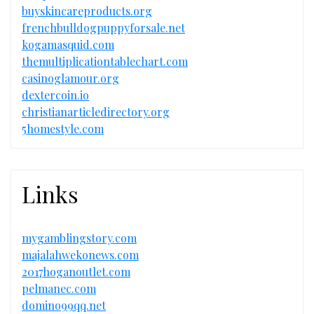
buyskincareproducts.org
frenchbulldogpuppyforsale.net
kogamasquid.com
themultiplicationtablechart.com
casinoglamour.org
dextercoin.io
christianarticledirectory.org
5homestyle.com
Links
mygamblingstory.com
majalahwekonews.com
2017hoganoutlet.com
pelmanec.com
domino99qq.net