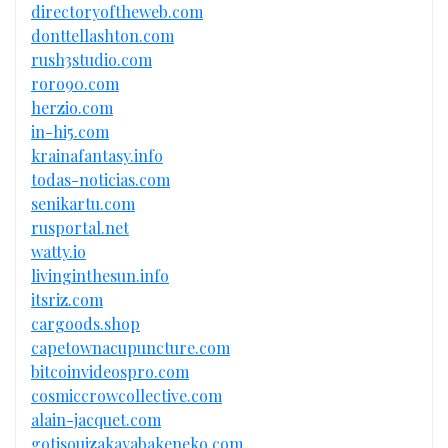
directoryoftheweb.com
donttellashton.com
rush3studio.com
roro90.com
herzio.com
in-hi5.com
krainafantasy.info
todas-noticias.com
senikartu.com
rusportal.net
watty.io
livinginthesun.info
itsriz.com
cargoods.shop
capetownacupuncture.com
bitcoinvideospro.com
cosmiccrowcollective.com
alain-jacquet.com
gotisouizakayabakeneko.com