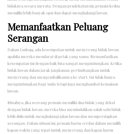
bidaknya secara merata. Dengan pendekatan ini, pemain kedua
memiliki lebih banyak opsi dan dapat menghalangi lawan.
Memanfaatkan Peluang
Serangan
Dalam Ludoqq, ada kesempatan untuk menyerang bidak lawan
apabila mereka mendarat di petak yang sama. Memanfaatkan
kesempatan ini dengan baik bisa sangat menguntungkan. Ketika
bidak lawan dalam jarak jangkauan, pertimbangkan untuk
menyerang dan mengembalikannya ke start. Ini tidak hanya
menguntungkan bagi Anda tetapi juga menghambat kemajuan
lawan.
Misalnya, jika seorang pemain memiliki dua bidak yang dekat
dengan bidak lawan, mereka bisa memindahkan salah satu bidak
lebih dulu untuk menghalangi jalan lawan dan mempersiapkan
serangan. Dalam situasi ini, pemain harus cerdas dalam memilih
kapan waktu yang tepat untuk menyerang dan kapan harus