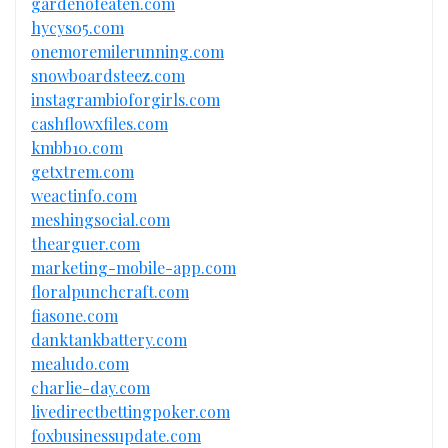
gardenofeaten.com
hycys05.com
onemoremilerunning.com
snowboardsteez.com
instagrambioforgirls.com
cashflowxfiles.com
kmbb10.com
getxtrem.com
weactinfo.com
meshingsocial.com
thearguer.com
marketing-mobile-app.com
floralpunchcraft.com
fiasone.com
danktankbattery.com
mealudo.com
charlie-day.com
livedirectbettingpoker.com
foxbusinessupdate.com