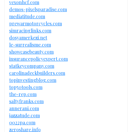
vexonhcf.com
demos-pixelsparadise.com
mediatitude.com
prewarmotorcycles.com
simracinglinks.com
dosyamerkezi.net
le-surrealisme.com
showcasebeauty.com
insurancepolicyexpert.com
statkeycompany.com
carolinadeckbuilders.com
topinvestingblog.com
top50tools.com
the-rep.com
saltyfranks.com
annerani.com
jazzatude.com
0022pa.com
zeroshare.info