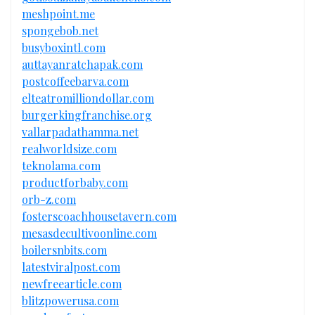
meshpoint.me
spongebob.net
busyboxintl.com
auttayanratchapak.com
postcoffeebarva.com
elteatromilliondollar.com
burgerkingfranchise.org
vallarpadathamma.net
realworldsize.com
teknolama.com
productforbaby.com
orb-z.com
fosterscoachhousetavern.com
mesasdecultivoonline.com
boilersnbits.com
latestviralpost.com
newfreearticle.com
blitzpowerusa.com