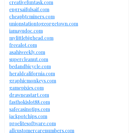
creativefuntask.com
engrsaifulsaif.com
cheapbtcminers.com
unionstationtogeorgetown.com
iamayudoc.com
mylittlebighead.com
freealot.com
asahiweekly.com
supercleanut.com
bedandbicycle.com
heraldcalifornia.com
graphicmonkeys.com
gamepixies.com
drawneastart.com
fasthokislot88.com
safecasinotips.com
jackpotchips.com
proelitesoftware.com
allcustomercarenumbers.com