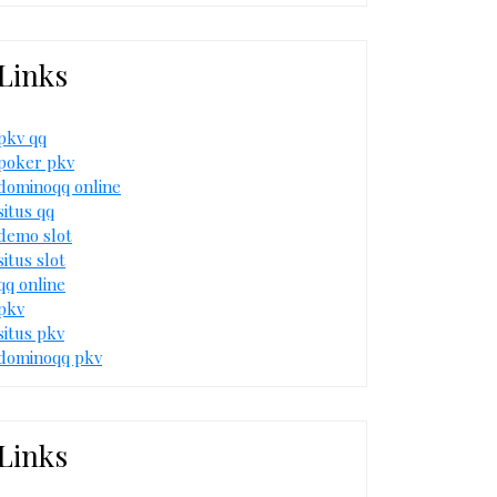
Links
pkv qq
poker pkv
dominoqq online
situs qq
demo slot
situs slot
qq online
pkv
situs pkv
dominoqq pkv
Links