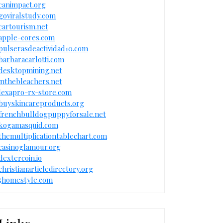
canimpact.org
goviralstudy.com
cartourism.net
apple-cores.com
pulserasdeactividad10.com
barbaracarlotti.com
desktopmining.net
inthebleachers.net
lexapro-rx-store.com
buyskincareproducts.org
frenchbulldogpuppyforsale.net
kogamasquid.com
themultiplicationtablechart.com
casinoglamour.org
dextercoin.io
christianarticledirectory.org
5homestyle.com