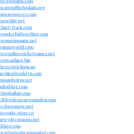
dregstudios.com
neatstuffhelpskids.org
moraessoccer.com
forochile.org
chart-track.com
wonderfultraveling.com
promocioname.net
wimaxworld.com
freeonlinecricketgames.net
bestcashing.biz
firerestrictions.us
archiesbrooklyn.com
muambeiros.net
infozblog.com
chonbaihat.com
elblogdeoscargonzalez.com
webpromote.net
steroids-store.co
arteydecoracion.net
fithog.com
bestlaptopbestmonitor.com