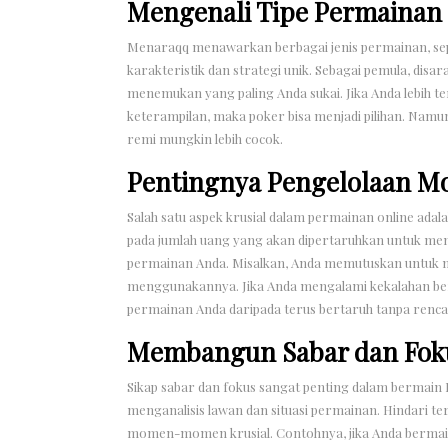
Mengenali Tipe Permainan
Menaraqq menawarkan berbagai jenis permainan, sepe
karakteristik dan strategi unik. Sebagai pemula, dis
menemukan yang paling Anda sukai. Jika Anda lebih 
keterampilan, maka poker bisa menjadi pilihan. Namun,
remi mungkin lebih cocok.
Pentingnya Pengelolaan M
Salah satu aspek krusial dalam permainan online ada
pada jumlah uang yang akan dipertaruhkan untuk me
permainan Anda. Misalkan, Anda memutuskan untuk me
menggunakannya. Jika Anda mengalami kekalahan bertu
permainan Anda daripada terus bertaruh tanpa renca
Membangun Sabar dan Fok
Sikap sabar dan fokus sangat penting dalam bermain
menganalisis lawan dan situasi permainan. Hindari t
momen-momen krusial. Contohnya, jika Anda bermain