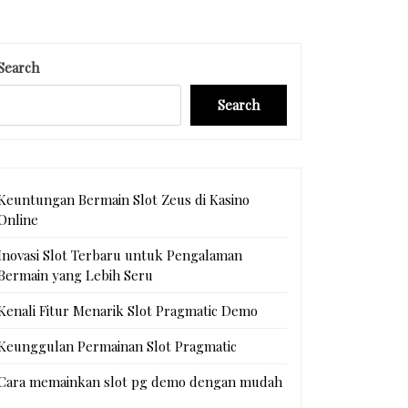
Search
Search
Keuntungan Bermain Slot Zeus di Kasino
Online
Inovasi Slot Terbaru untuk Pengalaman
Bermain yang Lebih Seru
Kenali Fitur Menarik Slot Pragmatic Demo
Keunggulan Permainan Slot Pragmatic
Cara memainkan slot pg demo dengan mudah