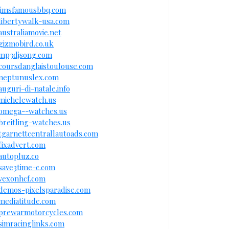
jimsfamousbbq.com
libertywalk-usa.com
australiamovie.net
gizmobird.co.uk
mp3djsong.com
coursdanglaistoulouse.com
neptunuslex.com
auguri-di-natale.info
michelewatch.us
omega--watches.us
breitling-watches.us
tgarnettcentrallautoads.com
fixadvert.com
autopluz.co
save3time-c.com
vexonhcf.com
demos-pixelsparadise.com
mediatitude.com
prewarmotorcycles.com
simracinglinks.com