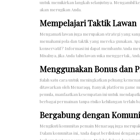
untuk memikirkan langkah selanjutnya. Mengambil k
akan merugikan Anda.
Mempelajari Taktik Lawan
Mengamati lawan juga merupakan strategi yang sang
memahami pola dan taktik yang mereka gunakan. Ap
konservatif? Informasi ini dapat membantu Anda mer
Misalnya, jika Anda tahu lawan suka menggertak, And
Menggunakan Bonus dan P
Salah satu cara untuk meningkatkan peluang kemen
ditawarkan oleh Menaraqq. Banyak platform game m
pemula, manfaatkan kesempatan ini untuk mendapatk
berbagai permainan tanpa risiko kehilangan terlalu 
Bergabung dengan Komuni
Mengikuti komunitas pemain Menaraqq juga merupaka
Dalam komunitas ini, Anda dapat berdiskusi dengan pe