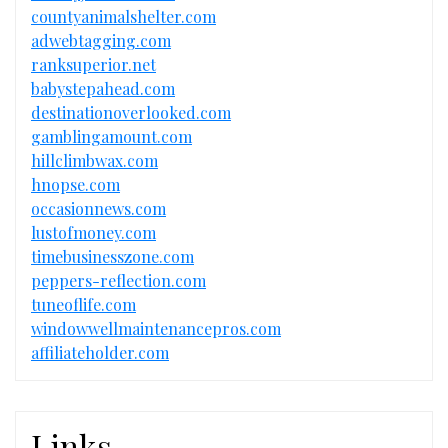
countyanimalshelter.com
adwebtagging.com
ranksuperior.net
babystepahead.com
destinationoverlooked.com
gamblingamount.com
hillclimbwax.com
hnopse.com
occasionnews.com
lustofmoney.com
timebusinesszone.com
peppers-reflection.com
tuneoflife.com
windowwellmaintenancepros.com
affiliateholder.com
Links