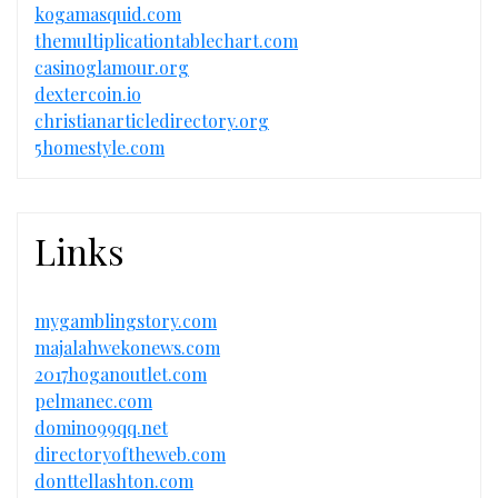
kogamasquid.com
themultiplicationtablechart.com
casinoglamour.org
dextercoin.io
christianarticledirectory.org
5homestyle.com
Links
mygamblingstory.com
majalahwekonews.com
2017hoganoutlet.com
pelmanec.com
domino99qq.net
directoryoftheweb.com
donttellashton.com