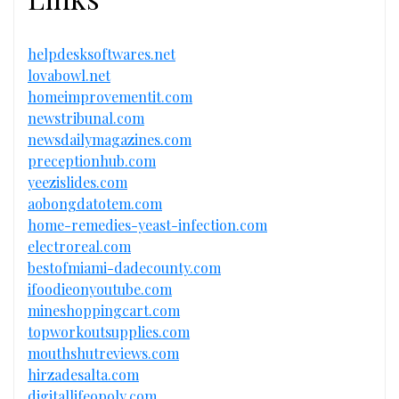
helpdesksoftwares.net
lovabowl.net
homeimprovementit.com
newstribunal.com
newsdailymagazines.com
preceptionhub.com
yeezislides.com
aobongdatotem.com
home-remedies-yeast-infection.com
electroreal.com
bestofmiami-dadecounty.com
ifoodieonyoutube.com
mineshoppingcart.com
topworkoutsupplies.com
mouthshutreviews.com
hirzadesalta.com
digitallifeopoly.com