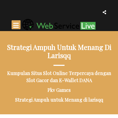
Skip
to
content
Strategi Ampuh Untuk Menang Di
Larisqq
Kumpulan Situs Slot Online Terpercaya dengan
Slot Gacor dan E-Wallet DANA
Pkv Games
Strategi Ampuh untuk Menang di larisqq