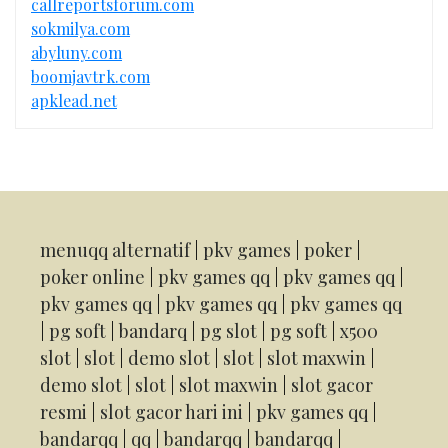
callreportsforum.com
sokmilya.com
abyluny.com
boomjavtrk.com
apklead.net
menuqq alternatif
|
pkv games
|
poker
|
poker online
|
pkv games qq
|
pkv games qq
|
pkv games qq
|
pkv games qq
|
pkv games qq
|
pg soft
|
bandarq
|
pg slot
|
pg soft
|
x500
slot
|
slot
|
demo slot
|
slot
|
slot maxwin
|
demo slot
|
slot
|
slot maxwin
|
slot gacor
resmi
|
slot gacor hari ini
|
pkv games qq
|
bandarqq
|
qq
|
bandarqq
|
bandarqq
|