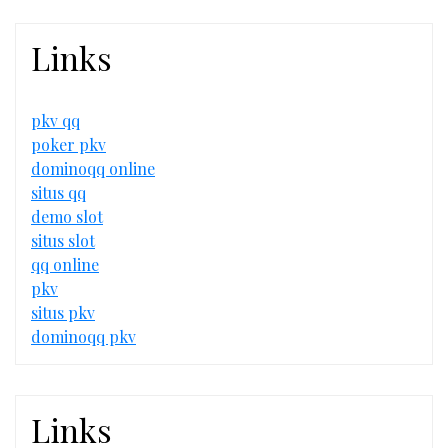
Links
pkv qq
poker pkv
dominoqq online
situs qq
demo slot
situs slot
qq online
pkv
situs pkv
dominoqq pkv
Links