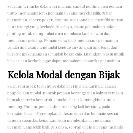
Sebelum terjun ke dalam permainan, sangat penting bagi pemain
untuk memahami jenis permainan yang mereka pilih. Setiap
permainan, seperti poker, domino, atau bandarq, memiliki aturan
dan strategi yang berbeda. Misalnya, dalam permainan poker,
penting untuk mengetahui cara membaca kartu lawan dan
memahami peluang. Pemain yang tidak memahami permainan
cenderung akan mengambil keputusan yang kurang tepat dan
berpotensi kehilangan sejumlah besar chip. Luangkan waktu untuk
belajar dan berlatih agar dapat memahami dinamika permainan.
Kelola Modal dengan Bijak
Salah satu aspek terpenting dalam bermain di LarisQQ adalah
pengelolaan modal. Banyak pemain beranggapan bahwa semakin
banyak mereka bertaruh, semakin besar kemungkinan untuk
menang. Namun, pendekatan ini sering kali berujung pada
kerugian besar. Menetapkan batasan dana dan bermain sesuai
dengan kapasitas keuangan akan memberikan pengalaman
bermain yang lebih baik. Misalnya, seorang pemain yang memiliki