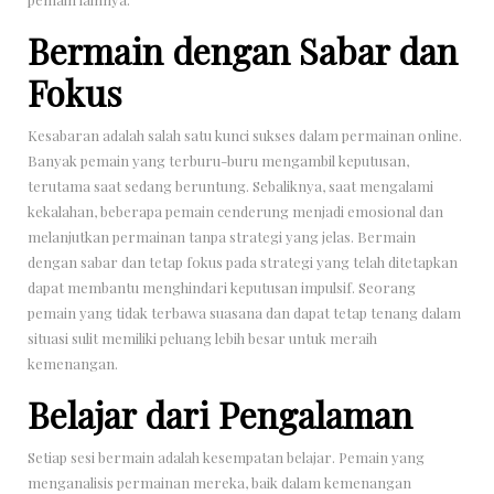
Bermain dengan Sabar dan
Fokus
Kesabaran adalah salah satu kunci sukses dalam permainan online.
Banyak pemain yang terburu-buru mengambil keputusan,
terutama saat sedang beruntung. Sebaliknya, saat mengalami
kekalahan, beberapa pemain cenderung menjadi emosional dan
melanjutkan permainan tanpa strategi yang jelas. Bermain
dengan sabar dan tetap fokus pada strategi yang telah ditetapkan
dapat membantu menghindari keputusan impulsif. Seorang
pemain yang tidak terbawa suasana dan dapat tetap tenang dalam
situasi sulit memiliki peluang lebih besar untuk meraih
kemenangan.
Belajar dari Pengalaman
Setiap sesi bermain adalah kesempatan belajar. Pemain yang
menganalisis permainan mereka, baik dalam kemenangan