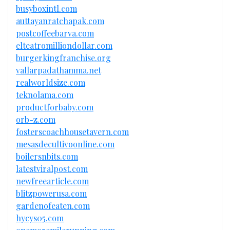
busyboxintl.com
auttayanratchapak.com
postcoffeebarva.com
elteatromilliondollar.com
burgerkingfranchise.org
vallarpadathamma.net
realworldsize.com
teknolama.com
productforbaby.com
orb-z.com
fosterscoachhousetavern.com
mesasdecultivoonline.com
boilersnbits.com
latestviralpost.com
newfreearticle.com
blitzpowerusa.com
gardenofeaten.com
hycys05.com