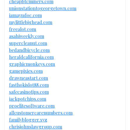
cheapbtcminers.com
unionstationtogeorgetown.com
iamayudoc.com
mylittlebighead.com
freealot.com
asahiweekly.com
supercleanut.com
bedandbicycle.com
heraldcalifornia.com
graphicmonkeys.com
gamepixies.com
drawneastart.com
fasthokislot88.com
safecasinotips.com
jackpotchips.com
proelitesoftware.com
allcustomercarenumbers.com
familyblogger.xyz
chrisjohnslawgroup.com