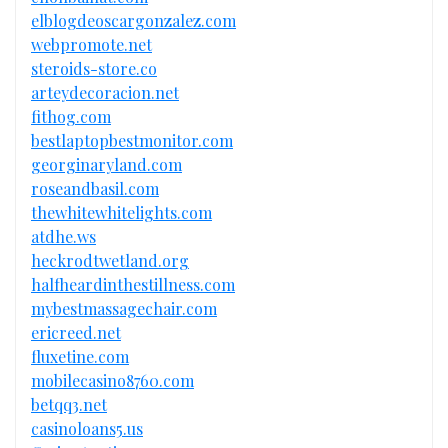
elblogdeoscargonzalez.com
webpromote.net
steroids-store.co
arteydecoracion.net
fithog.com
bestlaptopbestmonitor.com
georginaryland.com
roseandbasil.com
thewhitewhitelights.com
atdhe.ws
heckrodtwetland.org
halfheardinthestillness.com
mybestmassagechair.com
ericreed.net
fluxetine.com
mobilecasino8760.com
betqq3.net
casinoloans5.us