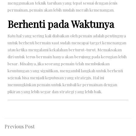
menggunakan teknik taruhan yang tepat sesuai dengan jenis
permainan, pemain akan lebih mudah meraih kemenangan.
Berhenti pada Waktunya
Satu hal yang sering kali diabaikan oleh pemain adalah pentingnya
untuk berhenti bermain saat sudah mencapai target kemenangan
atau ketika mengalami kekalahan berturut-turut. Memaksakan
diri untuk terus bermain hanya akan berujung pada kerugian lebih
besar. Misalnya, jika seorang pemain telah membukukan
keuntungan yang signifikan, mengambil langkah untuk berhenti
sejenak bisa menjadi keputusan yang strategis. Hal ini
memungkinkan pemain untuk kembali ke permainan dengan
pikiran yang lebih segar dan strategi yang lebih baik.
Post
Previous
Previous Post
Post