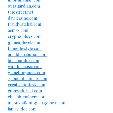
optguardian.com
totostreet.net
davilcasino.com
fraudwatchai.com
aem-x.com
cryptooblogs.com
gameuplevel.com
homethestyle.com
amuldistribution.com
borobuddur.com
wundermusic.com
gamefungames.com
25-minute-timer.com
creativefuntask.com
engrsaifulsaif.com
cheapbtcminers.com
unionstationtogeorgetown.com
iamayudoc.com