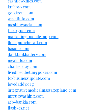
cashflowxfiles.com
kmbb10.com
getxtrem.com
weactinfo.com
meshingsocial.com
thearguer.com
marketing-mobile-app.com
floralpunchcraft.com
fiasone.com
danktankbattery.com
mealudo.com
charlie-day.com
livedirectbettingpoker.com
foxbusinessupdate.com
lovedaddy.org
integrativemedicalmassageplano.com
mrrugwashing.com
acb-bankia.com
flash-es.net