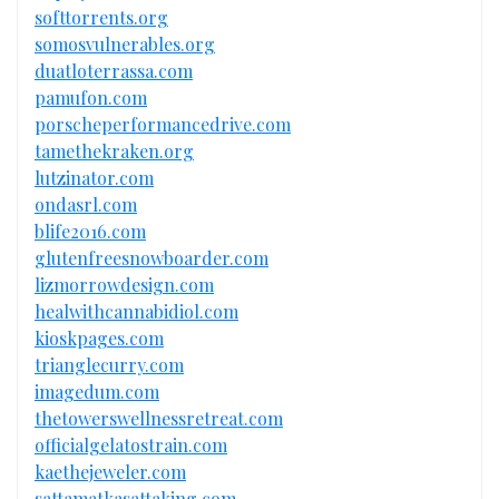
softtorrents.org
somosvulnerables.org
duatloterrassa.com
pamufon.com
porscheperformancedrive.com
tamethekraken.org
lutzinator.com
ondasrl.com
blife2016.com
glutenfreesnowboarder.com
lizmorrowdesign.com
healwithcannabidiol.com
kioskpages.com
trianglecurry.com
imagedum.com
thetowerswellnessretreat.com
officialgelatostrain.com
kaethejeweler.com
sattamatkasattaking.com