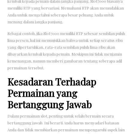
kembali kepada pemain dalam jangka panjang. Slot7000 biasanya
memiliki RTP yang bervariasi. Memahami RTP akan memudahkan
Anda untuk mengetahui seberapa besar peluang Anda untuk
menang dalam jangka panjang.
Sebagai contoh, jika Slot7000 memiliki RTP sebesar sembilan puluh
lima persen, hal ini menunjukkan bahwa untuk setiap seratus ribu
yang dipertaruhkan, rata-rata sembilan puluh lima ribu akan
dibayarkan kembali kepada pemain. Meskipun ini tidak menjamin
kemenangan, namun memberi gambaran tentang seberapa adil
permainan tersebut.
Kesadaran Terhadap
Permainan yang
Bertanggung Jawab
Dalam permainan slot, penting untuk selalu bermain secara
bertanggung jawab. Ini berarti Anda harus menyadari batasan
Anda dan tidak membiarkan permainan mempengaruhi aspek lain