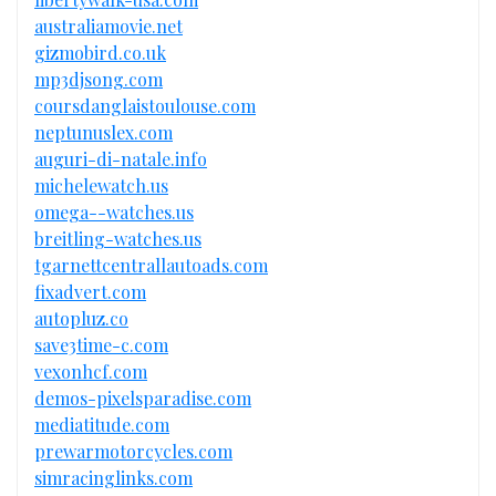
australiamovie.net
gizmobird.co.uk
mp3djsong.com
coursdanglaistoulouse.com
neptunuslex.com
auguri-di-natale.info
michelewatch.us
omega--watches.us
breitling-watches.us
tgarnettcentrallautoads.com
fixadvert.com
autopluz.co
save3time-c.com
vexonhcf.com
demos-pixelsparadise.com
mediatitude.com
prewarmotorcycles.com
simracinglinks.com