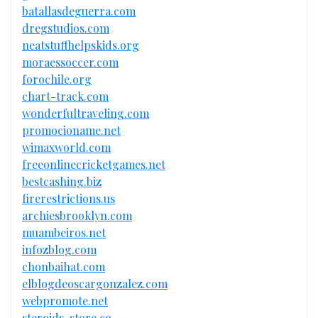
batallasdeguerra.com
dregstudios.com
neatstuffhelpskids.org
moraessoccer.com
forochile.org
chart-track.com
wonderfultraveling.com
promocioname.net
wimaxworld.com
freeonlinecricketgames.net
bestcashing.biz
firerestrictions.us
archiesbrooklyn.com
muambeiros.net
infozblog.com
chonbaihat.com
elblogdeoscargonzalez.com
webpromote.net
steroids-store.co