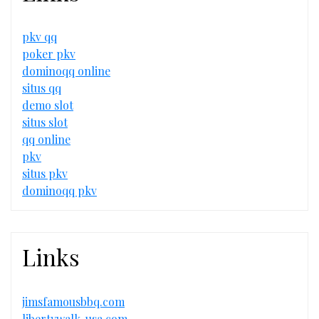
pkv qq
poker pkv
dominoqq online
situs qq
demo slot
situs slot
qq online
pkv
situs pkv
dominoqq pkv
Links
jimsfamousbbq.com
libertywalk-usa.com