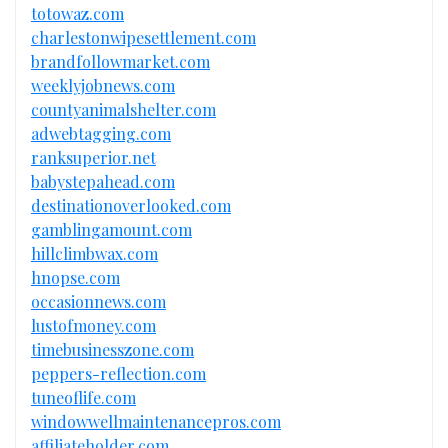
totowaz.com
charlestonwipesettlement.com
brandfollowmarket.com
weeklyjobnews.com
countyanimalshelter.com
adwebtagging.com
ranksuperior.net
babystepahead.com
destinationoverlooked.com
gamblingamount.com
hillclimbwax.com
hnopse.com
occasionnews.com
lustofmoney.com
timebusinesszone.com
peppers-reflection.com
tuneoflife.com
windowwellmaintenancepros.com
affiliateholder.com