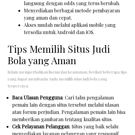
langsung dengan odds yang terus berubah.
Menyediakan berbagai metode pembayaran
yang aman dan cepat.
Akses mudah melalui aplikasi mobile yang
tersedia untuk Android dan iOS.
Tips Memilih Situs Judi
Bola yang Aman
Selain memperhatikan lisensi dan keamanan, berikut beberapa tips
yang dapat membantu Anda memilih situs judi bola yang
terpercaya:
Baca Ulasan Pengguna
: Cari tahu pengalaman
pemain lain dengan situs tersebut melalui ulasan
atau forum perjudian. Pengalaman pemain lain bisa
memberikan gambaran tentang kualitas situs.
Cek Pelayanan Pelanggan
: Situs yang baik selalu
menyediakan layanan pelanggan yang responsif.