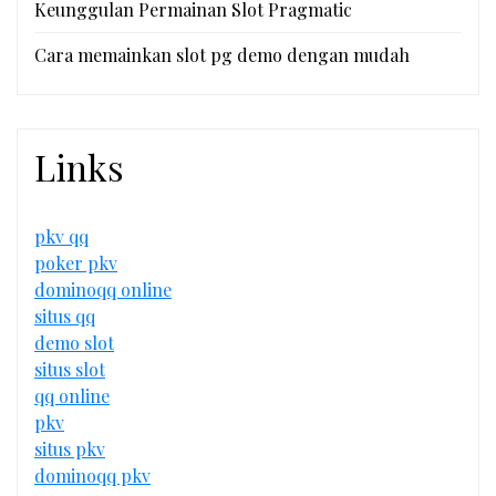
Keunggulan Permainan Slot Pragmatic
Cara memainkan slot pg demo dengan mudah
Links
pkv qq
poker pkv
dominoqq online
situs qq
demo slot
situs slot
qq online
pkv
situs pkv
dominoqq pkv