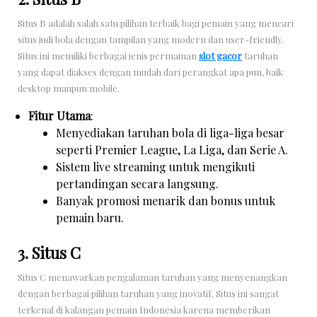
Situs B adalah salah satu pilihan terbaik bagi pemain yang mencari
situs judi bola dengan tampilan yang modern dan user-friendly.
Situs ini memiliki berbagai jenis permainan
slot gacor
taruhan
yang dapat diakses dengan mudah dari perangkat apa pun, baik
desktop maupun mobile.
Fitur Utama
:
Menyediakan taruhan bola di liga-liga besar
seperti Premier League, La Liga, dan Serie A.
Sistem live streaming untuk mengikuti
pertandingan secara langsung.
Banyak promosi menarik dan bonus untuk
pemain baru.
3. Situs C
Situs C menawarkan pengalaman taruhan yang menyenangkan
dengan berbagai pilihan taruhan yang inovatif. Situs ini sangat
terkenal di kalangan pemain Indonesia karena memberikan