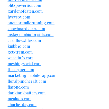
blitzpowerusa.com
gardenofeaten.com
hycys05.com
onemoremilerunning.com
snowboardsteez.com
instagrambioforgirls.com
cashflowxfiles.com
kmbb10.com
getxtrem.com
weactinfo.com
meshingsocial.com
thearguer.com
marketing-mobile-app.com
floralpunchcraft.com
fiasone.com
danktankbattery.com
mealudo.com
charlie-day.com