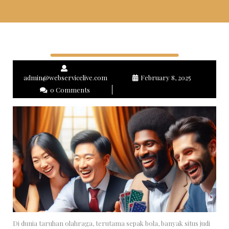
admin@webservicelive.com
February 8, 2025
0 Comments
Di dunia taruhan olahraga, terutama sepak bola, banyak situs judi