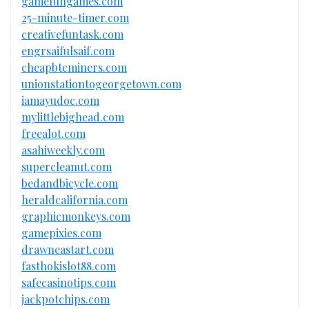
gamefungames.com
25-minute-timer.com
creativefuntask.com
engrsaifulsaif.com
cheapbtcminers.com
unionstationtogeorgetown.com
iamayudoc.com
mylittlebighead.com
freealot.com
asahiweekly.com
supercleanut.com
bedandbicycle.com
heraldcalifornia.com
graphicmonkeys.com
gamepixies.com
drawneastart.com
fasthokislot88.com
safecasinotips.com
jackpotchips.com