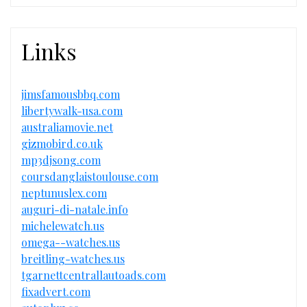
Links
jimsfamousbbq.com
libertywalk-usa.com
australiamovie.net
gizmobird.co.uk
mp3djsong.com
coursdanglaistoulouse.com
neptunuslex.com
auguri-di-natale.info
michelewatch.us
omega--watches.us
breitling-watches.us
tgarnettcentrallautoads.com
fixadvert.com