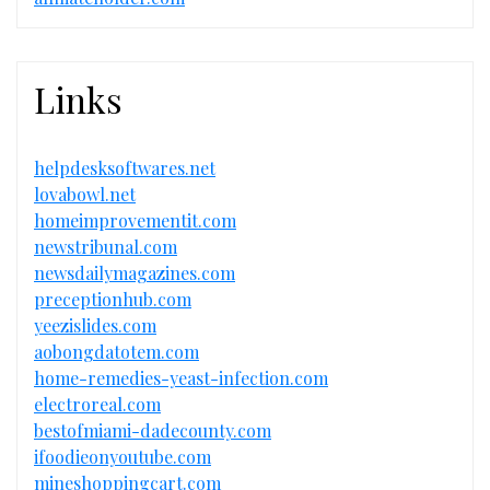
Links
helpdesksoftwares.net
lovabowl.net
homeimprovementit.com
newstribunal.com
newsdailymagazines.com
preceptionhub.com
yeezislides.com
aobongdatotem.com
home-remedies-yeast-infection.com
electroreal.com
bestofmiami-dadecounty.com
ifoodieonyoutube.com
mineshoppingcart.com