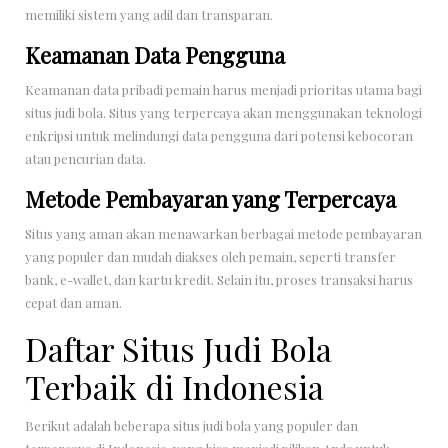
memiliki sistem yang adil dan transparan.
Keamanan Data Pengguna
Keamanan data pribadi pemain harus menjadi prioritas utama bagi
situs judi bola. Situs yang terpercaya akan menggunakan teknologi
enkripsi untuk melindungi data pengguna dari potensi kebocoran
atau pencurian data.
Metode Pembayaran yang Terpercaya
Situs yang aman akan menawarkan berbagai metode pembayaran
yang populer dan mudah diakses oleh pemain, seperti transfer
bank, e-wallet, dan kartu kredit. Selain itu, proses transaksi harus
cepat dan aman.
Daftar Situs Judi Bola
Terbaik di Indonesia
Berikut adalah beberapa situs judi bola yang populer dan