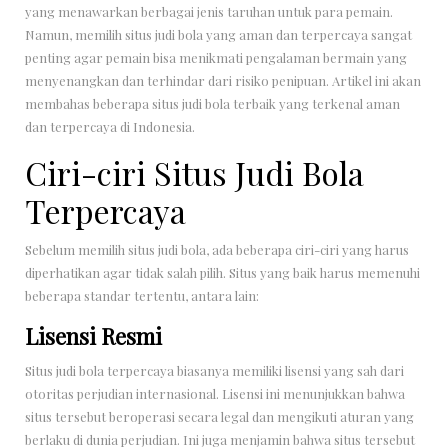
yang menawarkan berbagai jenis taruhan untuk para pemain.
Namun, memilih situs judi bola yang aman dan terpercaya sangat
penting agar pemain bisa menikmati pengalaman bermain yang
menyenangkan dan terhindar dari risiko penipuan. Artikel ini akan
membahas beberapa situs judi bola terbaik yang terkenal aman
dan terpercaya di Indonesia.
Ciri-ciri Situs Judi Bola
Terpercaya
Sebelum memilih situs judi bola, ada beberapa ciri-ciri yang harus
diperhatikan agar tidak salah pilih. Situs yang baik harus memenuhi
beberapa standar tertentu, antara lain:
Lisensi Resmi
Situs judi bola terpercaya biasanya memiliki lisensi yang sah dari
otoritas perjudian internasional. Lisensi ini menunjukkan bahwa
situs tersebut beroperasi secara legal dan mengikuti aturan yang
berlaku di dunia perjudian. Ini juga menjamin bahwa situs tersebut