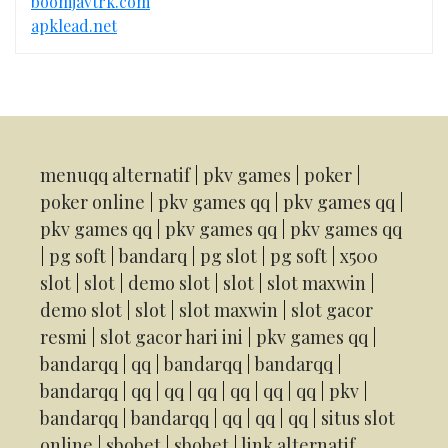
boomjavtrk.com
apklead.net
menuqq alternatif
|
pkv games
|
poker
|
poker online
|
pkv games qq
|
pkv games qq
|
pkv games qq
|
pkv games qq
|
pkv games qq
|
pg soft
|
bandarq
|
pg slot
|
pg soft
|
x500
slot
|
slot
|
demo slot
|
slot
|
slot maxwin
|
demo slot
|
slot
|
slot maxwin
|
slot gacor
resmi
|
slot gacor hari ini
|
pkv games qq
|
bandarqq
|
qq
|
bandarqq
|
bandarqq
|
bandarqq
|
qq
|
qq
|
qq
|
qq
|
qq
|
qq
|
pkv
|
bandarqq
|
bandarqq
|
qq
|
qq
|
qq
|
situs slot
online
|
sbobet
|
sbobet
|
link alternatif