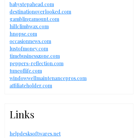
babystepahead.com
destinationoverlooked.com
gamblingamount.com
hillclimbwax.com
hnopse.com
occasionnews.com
lustofmoney.com
timebusinesszone.com
peppers-reflection.com
tuneoflife.com
windowwellmaintenancepros.com
affiliateholder.com
Links
helpdesksoftwares.net