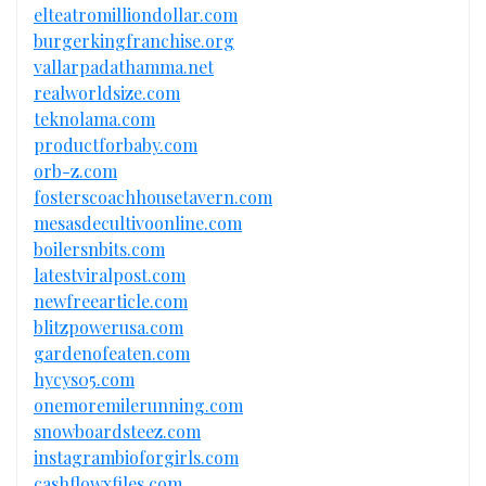
elteatromilliondollar.com
burgerkingfranchise.org
vallarpadathamma.net
realworldsize.com
teknolama.com
productforbaby.com
orb-z.com
fosterscoachhousetavern.com
mesasdecultivoonline.com
boilersnbits.com
latestviralpost.com
newfreearticle.com
blitzpowerusa.com
gardenofeaten.com
hycys05.com
onemoremilerunning.com
snowboardsteez.com
instagrambioforgirls.com
cashflowxfiles.com