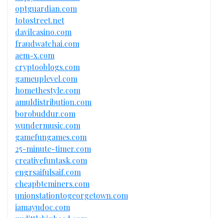
optguardian.com
totostreet.net
davilcasino.com
fraudwatchai.com
aem-x.com
cryptooblogs.com
gameuplevel.com
homethestyle.com
amuldistribution.com
borobuddur.com
wundermusic.com
gamefungames.com
25-minute-timer.com
creativefuntask.com
engrsaifulsaif.com
cheapbtcminers.com
unionstationtogeorgetown.com
iamayudoc.com