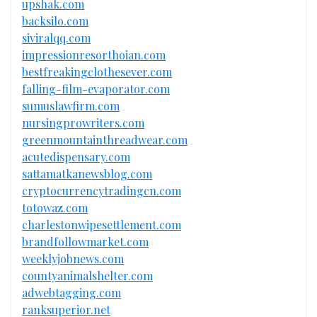
upshak.com
backsilo.com
siviralqq.com
impressionresorthoian.com
bestfreakingclothesever.com
falling-film-evaporator.com
sumuslawfirm.com
nursingprowriters.com
greenmountainthreadwear.com
acutedispensary.com
sattamatkanewsblog.com
cryptocurrencytradingcn.com
totowaz.com
charlestonwipesettlement.com
brandfollowmarket.com
weeklyjobnews.com
countyanimalshelter.com
adwebtagging.com
ranksuperior.net