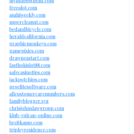
mylittlebighead.com
freealot.com
asahiweekly.com
supercleanut.com
bedandbicycle.com
heraldcalifornia.com
graphicmonkeys.com
gamepixies.com
drawneastart.com
fasthokislot88.com
safecasinotips.com
jackpotchips.com
proelitesoftware.com
allcustomercarenumbers.com
familyblogger.xyz
chrisjohnslawgroup.com
klub-vulcan-online.com
breitkamp.com
tripleyresidence.com