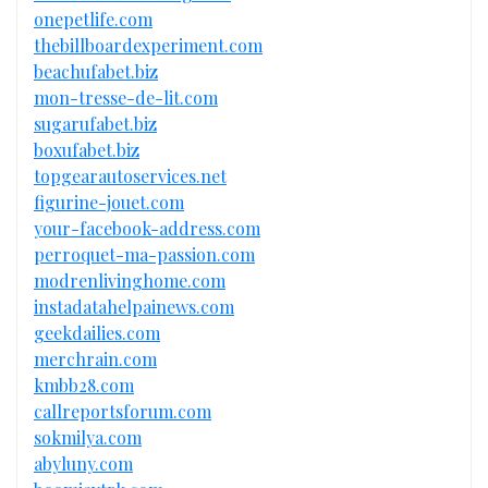
onepetlife.com
thebillboardexperiment.com
beachufabet.biz
mon-tresse-de-lit.com
sugarufabet.biz
boxufabet.biz
topgearautoservices.net
figurine-jouet.com
your-facebook-address.com
perroquet-ma-passion.com
modrenlivinghome.com
instadatahelpainews.com
geekdailies.com
merchrain.com
kmbb28.com
callreportsforum.com
sokmilya.com
abyluny.com