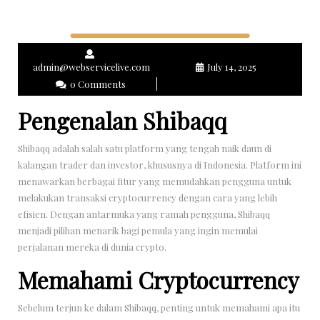
admin@webservicelive.com
July 14, 2025
0 Comments
Pengenalan Shibaqq
Shibaqq adalah salah satu platform yang tengah naik daun di
kalangan trader dan investor, khususnya di Indonesia. Platform ini
menawarkan berbagai fitur yang memudahkan pengguna untuk
melakukan transaksi cryptocurrency dengan cara yang lebih
efisien. Dengan antarmuka yang ramah pengguna, Shibaqq
menjadi pilihan menarik bagi pemula yang ingin memulai
perjalanan mereka di dunia crypto.
Memahami Cryptocurrency
Sebelum terjun ke dalam Shibaqq, penting untuk memahami apa itu