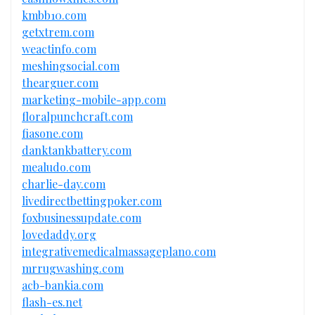
kmbb10.com
getxtrem.com
weactinfo.com
meshingsocial.com
thearguer.com
marketing-mobile-app.com
floralpunchcraft.com
fiasone.com
danktankbattery.com
mealudo.com
charlie-day.com
livedirectbettingpoker.com
foxbusinessupdate.com
lovedaddy.org
integrativemedicalmassageplano.com
mrrugwashing.com
acb-bankia.com
flash-es.net