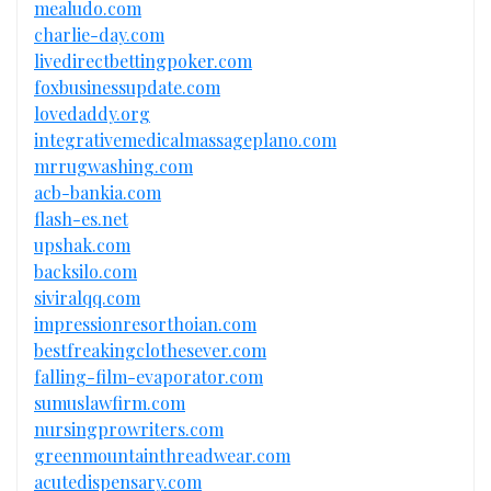
mealudo.com
charlie-day.com
livedirectbettingpoker.com
foxbusinessupdate.com
lovedaddy.org
integrativemedicalmassageplano.com
mrrugwashing.com
acb-bankia.com
flash-es.net
upshak.com
backsilo.com
siviralqq.com
impressionresorthoian.com
bestfreakingclothesever.com
falling-film-evaporator.com
sumuslawfirm.com
nursingprowriters.com
greenmountainthreadwear.com
acutedispensary.com