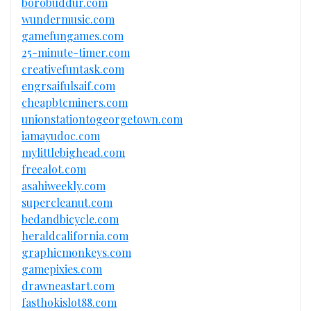
borobuddur.com
wundermusic.com
gamefungames.com
25-minute-timer.com
creativefuntask.com
engrsaifulsaif.com
cheapbtcminers.com
unionstationtogeorgetown.com
iamayudoc.com
mylittlebighead.com
freealot.com
asahiweekly.com
supercleanut.com
bedandbicycle.com
heraldcalifornia.com
graphicmonkeys.com
gamepixies.com
drawneastart.com
fasthokislot88.com