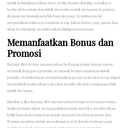
untuk kebutuhan sehari-hari. Ketika bankroll habis, sebaiknya
berhenti bermain dan tidak mencoba untuk mengejar kerugian
dengan memasukkan lebih banyak uang. Pendekatan ini
memastikan bahwa permainan tetap dalam batas yang aman dan
tidak berdampak negatif pada kehidupan keuangan.
Memanfaatkan Bonus dan
Promosi
Sarang Slot sering menawarkan berbagai bonus dan promosi
menarik bagi para pemain, termasuk bonus sambutan untuk
pemula. Pemula harus memanfaatkan penawaran ini karena dapat
menambah bankroll mereka dan memberikan kesempatan lebih
untuk bermain.
Misalnya, jika Sarang Slot menawarkan bonus setoran pertama,
maka pemain dapat menggandakan uang mereka, memberikan
lebih banyak kesempatan untuk mencoba berbagai mesin slot.
Namun, penting untuk memahami syarat dan ketentuan yang
melekat pada bonus tersebut. Beberapa bonus mungkin