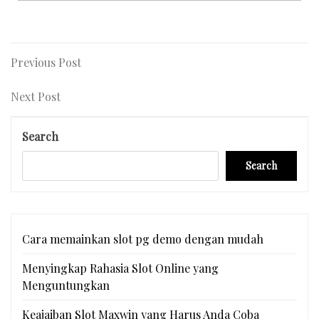
Post
Previous
Previous Post
Post
navigation
Next
Next Post
Post
Search
Search
Cara memainkan slot pg demo dengan mudah
Menyingkap Rahasia Slot Online yang
Menguntungkan
Keajaiban Slot Maxwin yang Harus Anda Coba