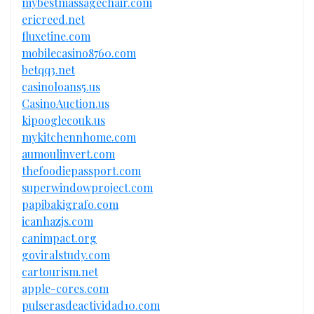
mybestmassagechair.com
ericreed.net
fluxetine.com
mobilecasino8760.com
betqq3.net
casinoloans5.us
CasinoAuction.us
kipooglecouk.us
mykitchennhome.com
aumoulinvert.com
thefoodiepassport.com
superwindowproject.com
papibakigrafo.com
icanhazjs.com
canimpact.org
goviralstudy.com
cartourism.net
apple-cores.com
pulserasdeactividad10.com