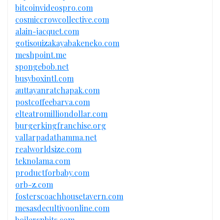
bitcoinvideospro.com
cosmiccrowcollective.com
alain-jacquet.com
gotisouizakayabakeneko.com
meshpoint.me
spongebob.net
busyboxintl.com
auttayanratchapak.com
postcoffeebarva.com
elteatromilliondollar.com
burgerkingfranchise.org
vallarpadathamma.net
realworldsize.com
teknolama.com
productforbaby.com
orb-z.com
fosterscoachhousetavern.com
mesasdecultivoonline.com
boilersnbits.com