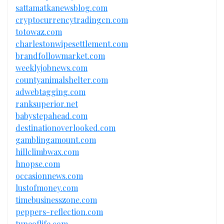
sattamatkanewsblog.com
cryptocurrencytradingcn.com
totowaz.com
charlestonwipesettlement.com
brandfollowmarket.com
weeklyjobnews.com
countyanimalshelter.com
adwebtagging.com
ranksuperior.net
babystepahead.com
destinationoverlooked.com
gamblingamount.com
hillclimbwax.com
hnopse.com
occasionnews.com
lustofmoney.com
timebusinesszone.com
peppers-reflection.com
tuneoflife.com