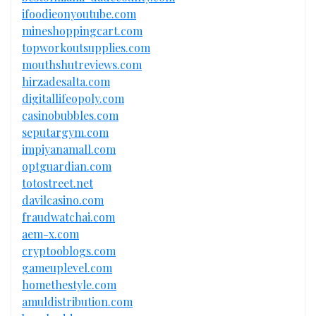
ifoodieonyoutube.com
mineshoppingcart.com
topworkoutsupplies.com
mouthshutreviews.com
hirzadesalta.com
digitallifeopoly.com
casinobubbles.com
seputargym.com
impiyanamall.com
optguardian.com
totostreet.net
davilcasino.com
fraudwatchai.com
aem-x.com
cryptooblogs.com
gameuplevel.com
homethestyle.com
amuldistribution.com