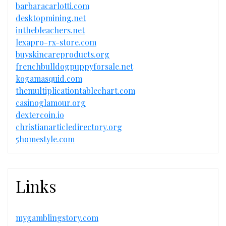
barbaracarlotti.com
desktopmining.net
inthebleachers.net
lexapro-rx-store.com
buyskincareproducts.org
frenchbulldogpuppyforsale.net
kogamasquid.com
themultiplicationtablechart.com
casinoglamour.org
dextercoin.io
christianarticledirectory.org
5homestyle.com
Links
mygamblingstory.com