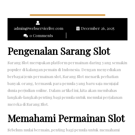
admin@webservicelive.com
December 26, 2025
0 Comments
Pengenalan Sarang Slot
Sarang Slot merupakan platform permainan daring yang semakin
populer di kalangan pemain di Indonesia. Dengan menyediakan
berbagai jenis permainan slot, Sarang Slot menarik perhatian
banyak orang, termasuk para pemula yang baru saja menjajal
dunia perjudian online. Dalam artikel ini, kita akan membahas
langkah-langkah penting bagi pemula untuk memulai perjalanan
mereka di Sarang Slot.
Memahami Permainan Slot
Sebelum mulai bermain, penting bagi pemula untuk memahami