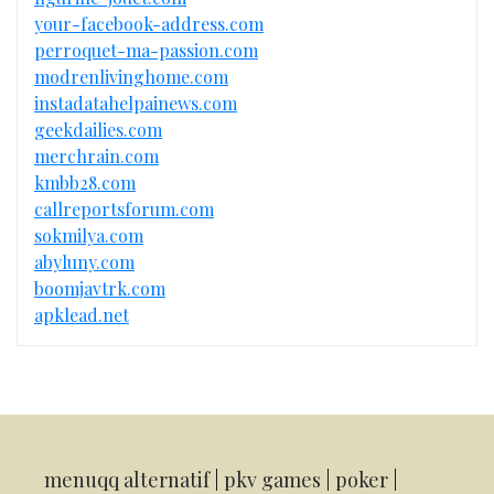
your-facebook-address.com
perroquet-ma-passion.com
modrenlivinghome.com
instadatahelpainews.com
geekdailies.com
merchrain.com
kmbb28.com
callreportsforum.com
sokmilya.com
abyluny.com
boomjavtrk.com
apklead.net
menuqq alternatif
|
pkv games
|
poker
|