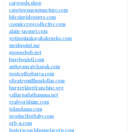
cargoods.shop
capetownacupuncture.com
bitcoinvideospro.com
cosmiccrowcollective.com
alain-jacquet.com
gotisouizakayabakeneko.com
meshpoint.me
spongebob.net
busyboxintl.com
auttayanratchapak.com
postcoffeebarva.com
elteatromilliondollar.com
burgerkingfranchise.org
vallarpadathamma.net
realworldsize.com
teknolama.com
productforbaby.com
orb-z.com
fosterscoachhousetavern.com