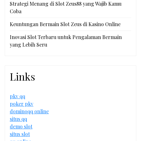
Strategi Menang di Slot Zeus88 yang Wajib Kamu
Coba
Keuntungan Bermain Slot Zeus di Kasino Online
Inovasi Slot Terbaru untuk Pengalaman Bermain
yang Lebih Seru
Links
pkv qq
poker pkv
dominoqq online
situs qq
demo slot
situs slot