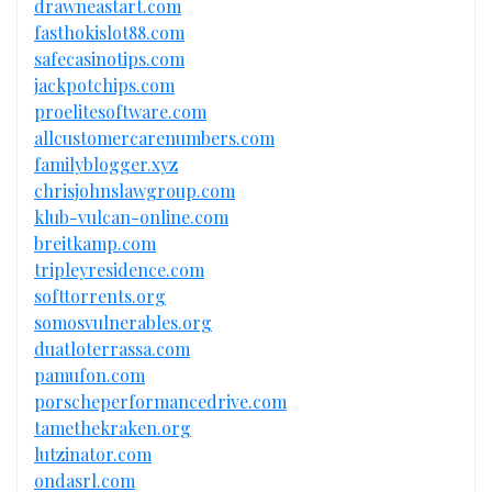
drawneastart.com
fasthokislot88.com
safecasinotips.com
jackpotchips.com
proelitesoftware.com
allcustomercarenumbers.com
familyblogger.xyz
chrisjohnslawgroup.com
klub-vulcan-online.com
breitkamp.com
tripleyresidence.com
softtorrents.org
somosvulnerables.org
duatloterrassa.com
pamufon.com
porscheperformancedrive.com
tamethekraken.org
lutzinator.com
ondasrl.com