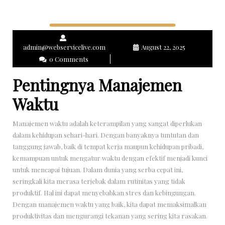
admin@webservicelive.com
August 22, 2025
0 Comments
Pentingnya Manajemen
Waktu
Manajemen waktu adalah keterampilan yang sangat diperlukan
dalam kehidupan sehari-hari. Dengan banyaknya tuntutan dan
tanggung jawab, baik di tempat kerja maupun kehidupan pribadi,
kemampuan untuk mengatur waktu dengan efektif menjadi kunci
untuk mencapai tujuan. Dalam dunia yang serba cepat ini,
seringkali kita merasa terjebak dalam rutinitas yang tidak
produktif. Hal ini dapat menyebabkan stres dan kebingungan.
Dengan manajemen waktu yang baik, kita dapat memaksimalkan
produktivitas dan mengurangi tekanan yang sering kita rasakan.