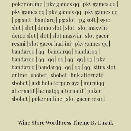
poker online
|
pkv games qq
|
pkv games qq
|
pkv games qq
|
pkv games qq
|
pkv games qq
|
pg soft
|
bandarq
|
pg slot
|
pg soft
|
x500
slot
|
slot
|
demo slot
|
slot
|
slot maxwin
|
demo slot
|
slot
|
slot maxwin
|
slot gacor
resmi
|
slot gacor hari ini
|
pkv games qq
|
bandarqq
|
qq
|
bandarqq
|
bandarqq
|
bandarqq
|
qq
|
qq
|
qq
|
qq
|
qq
|
qq
|
pkv
|
bandarqq
|
bandarqq
|
qq
|
qq
|
qq
|
situs slot
online
|
sbobet
|
sbobet
|
link alternatif
sbobet
|
judi bola terpercaya
|
murniqq
alternatif
|
hematqq alternatif
|
poker
|
sbobet
|
poker online
|
slot gacor resmi
Wine Store WordPress Theme By Luzuk