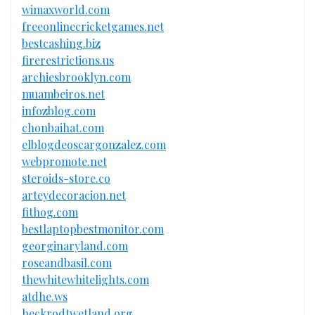
wimaxworld.com
freeonlinecricketgames.net
bestcashing.biz
firerestrictions.us
archiesbrooklyn.com
muambeiros.net
infozblog.com
chonbaihat.com
elblogdeoscargonzalez.com
webpromote.net
steroids-store.co
arteydecoracion.net
fithog.com
bestlaptopbestmonitor.com
georginaryland.com
roseandbasil.com
thewhitewhitelights.com
atdhe.ws
heckrodtwetland.org