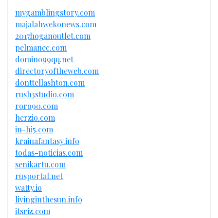
mygamblingstory.com
majalahwekonews.com
2017hoganoutlet.com
pelmanec.com
domino99qq.net
directoryoftheweb.com
donttellashton.com
rush3studio.com
roro90.com
herzio.com
in-hi5.com
krainafantasy.info
todas-noticias.com
senikartu.com
rusportal.net
watty.io
livinginthesun.info
itsriz.com