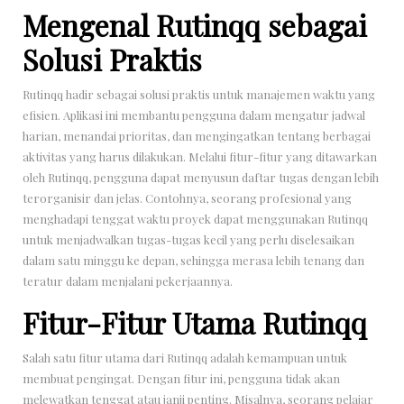
Mengenal Rutinqq sebagai
Solusi Praktis
Rutinqq hadir sebagai solusi praktis untuk manajemen waktu yang
efisien. Aplikasi ini membantu pengguna dalam mengatur jadwal
harian, menandai prioritas, dan mengingatkan tentang berbagai
aktivitas yang harus dilakukan. Melalui fitur-fitur yang ditawarkan
oleh Rutinqq, pengguna dapat menyusun daftar tugas dengan lebih
terorganisir dan jelas. Contohnya, seorang profesional yang
menghadapi tenggat waktu proyek dapat menggunakan Rutinqq
untuk menjadwalkan tugas-tugas kecil yang perlu diselesaikan
dalam satu minggu ke depan, sehingga merasa lebih tenang dan
teratur dalam menjalani pekerjaannya.
Fitur-Fitur Utama Rutinqq
Salah satu fitur utama dari Rutinqq adalah kemampuan untuk
membuat pengingat. Dengan fitur ini, pengguna tidak akan
melewatkan tenggat atau janji penting. Misalnya, seorang pelajar