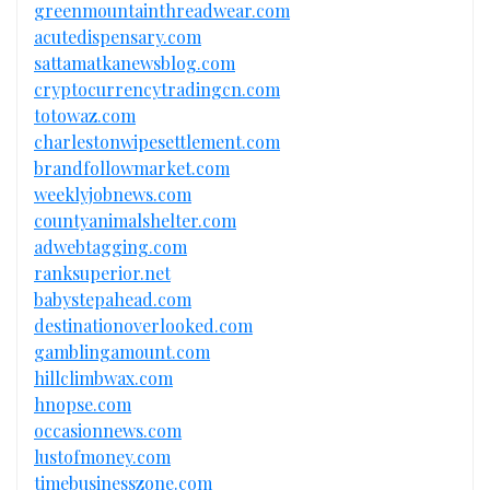
greenmountainthreadwear.com
acutedispensary.com
sattamatkanewsblog.com
cryptocurrencytradingcn.com
totowaz.com
charlestonwipesettlement.com
brandfollowmarket.com
weeklyjobnews.com
countyanimalshelter.com
adwebtagging.com
ranksuperior.net
babystepahead.com
destinationoverlooked.com
gamblingamount.com
hillclimbwax.com
hnopse.com
occasionnews.com
lustofmoney.com
timebusinesszone.com