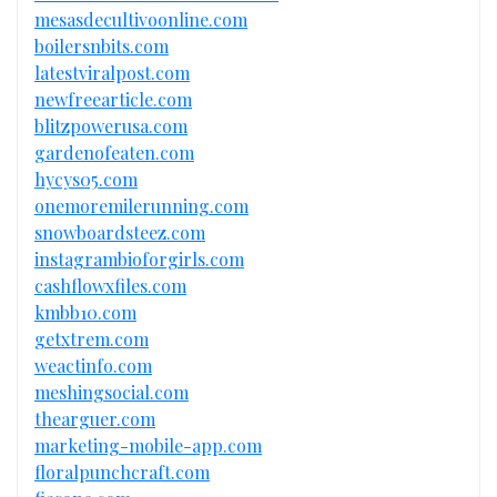
mesasdecultivoonline.com
boilersnbits.com
latestviralpost.com
newfreearticle.com
blitzpowerusa.com
gardenofeaten.com
hycys05.com
onemoremilerunning.com
snowboardsteez.com
instagrambioforgirls.com
cashflowxfiles.com
kmbb10.com
getxtrem.com
weactinfo.com
meshingsocial.com
thearguer.com
marketing-mobile-app.com
floralpunchcraft.com