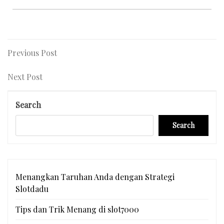
Post
Previous
Previous Post
Post
navigation
Next
Next Post
Post
Search
Search
Menangkan Taruhan Anda dengan Strategi
Slotdadu
Tips dan Trik Menang di slot7000