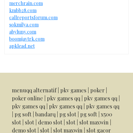
merchrain.com
kmbb28.com
callreportsforum.com
sokmilya.com
abyluny.com
boomjavtrk.com
apklead.net
menuqq alternatif
|
pkv games
|
poker
|
poker online
|
pkv games qq
|
pkv games qq
|
pkv games qq
|
pkv games qq
|
pkv games qq
|
pg soft
|
bandarq
|
pg slot
|
pg soft
|
x500
slot
|
slot
|
demo slot
|
slot
|
slot maxwin
|
demo slot
|
slot
|
slot maxwin
|
slot gacor