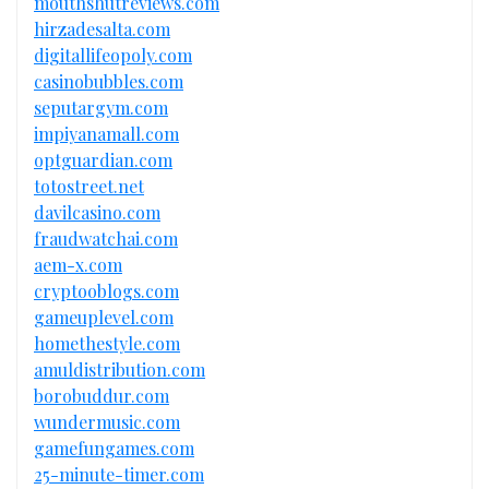
mouthshutreviews.com
hirzadesalta.com
digitallifeopoly.com
casinobubbles.com
seputargym.com
impiyanamall.com
optguardian.com
totostreet.net
davilcasino.com
fraudwatchai.com
aem-x.com
cryptooblogs.com
gameuplevel.com
homethestyle.com
amuldistribution.com
borobuddur.com
wundermusic.com
gamefungames.com
25-minute-timer.com