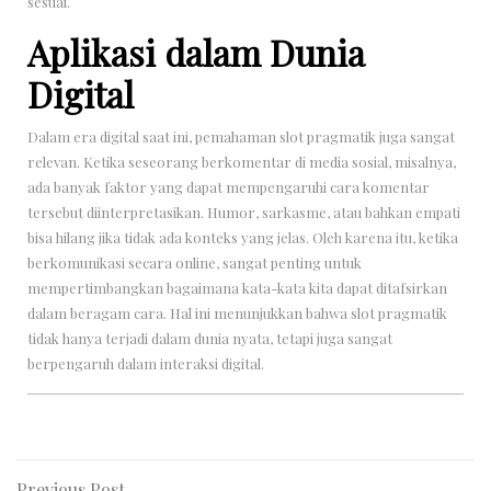
sesuai.
Aplikasi dalam Dunia
Digital
Dalam era digital saat ini, pemahaman slot pragmatik juga sangat
relevan. Ketika seseorang berkomentar di media sosial, misalnya,
ada banyak faktor yang dapat mempengaruhi cara komentar
tersebut diinterpretasikan. Humor, sarkasme, atau bahkan empati
bisa hilang jika tidak ada konteks yang jelas. Oleh karena itu, ketika
berkomunikasi secara online, sangat penting untuk
mempertimbangkan bagaimana kata-kata kita dapat ditafsirkan
dalam beragam cara. Hal ini menunjukkan bahwa slot pragmatik
tidak hanya terjadi dalam dunia nyata, tetapi juga sangat
berpengaruh dalam interaksi digital.
Previous
Previous Post