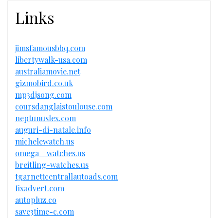
Links
jimsfamousbbq.com
libertywalk-usa.com
australiamovie.net
gizmobird.co.uk
mp3djsong.com
coursdanglaistoulouse.com
neptunuslex.com
auguri-di-natale.info
michelewatch.us
omega--watches.us
breitling-watches.us
tgarnettcentrallautoads.com
fixadvert.com
autopluz.co
save3time-c.com