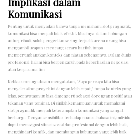
Implikasi dalam
Komunikasi
Penting untuk menyadari bahwa tanpa memahami slot pragmatik,
komunikasi bisa menjadi tidak efektif. Misalnya, dalam hubungan
antarpribadi, salah pengertian sering terjadi karena orang bisa
mengambil ucapan seseorang secara harfiah tanpa
mempertimbangkan konteks dan niatan sebenarnya. Dalam dunia
profesional, hal ini bisa berpengaruh pada keberhasilan negosiasi
atau kerja sama tim.
Ketika seorang atasan mengatakan, “Saya percaya kita bisa
menyelesaikan proyek ini dengan lebih cepat,” tanpa konteks yang
jelas, pernyataan itu bisa dimengerti sebagai dorongan positif atau
tekanan yang tersirat. Di sinilah kemampuan untuk memahami
slot pragmatik menjadi keterampilan komunikasi yang sangat
berharga. Dengan sensibilitas terhadap nuansa bahasa ini, individu
dapat menavigasi situasi sosial dan profesional dengan lebih baik,
menghindari konflik, dan membangun hubungan yang lebih baik.