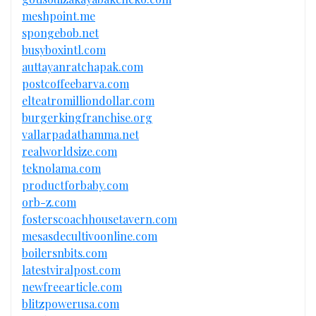
meshpoint.me
spongebob.net
busyboxintl.com
auttayanratchapak.com
postcoffeebarva.com
elteatromilliondollar.com
burgerkingfranchise.org
vallarpadathamma.net
realworldsize.com
teknolama.com
productforbaby.com
orb-z.com
fosterscoachhousetavern.com
mesasdecultivoonline.com
boilersnbits.com
latestviralpost.com
newfreearticle.com
blitzpowerusa.com