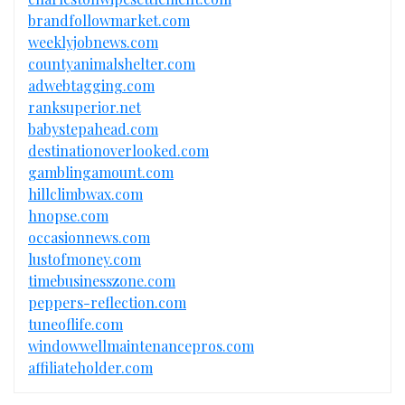
brandfollowmarket.com
weeklyjobnews.com
countyanimalshelter.com
adwebtagging.com
ranksuperior.net
babystepahead.com
destinationoverlooked.com
gamblingamount.com
hillclimbwax.com
hnopse.com
occasionnews.com
lustofmoney.com
timebusinesszone.com
peppers-reflection.com
tuneoflife.com
windowwellmaintenancepros.com
affiliateholder.com