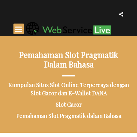
Skip
to
content
Pemahaman Slot Pragmatik
Dalam Bahasa
Kumpulan Situs Slot Online Terpercaya dengan
Slot Gacor dan E-Wallet DANA
Slot Gacor
Pemahaman Slot Pragmatik dalam Bahasa