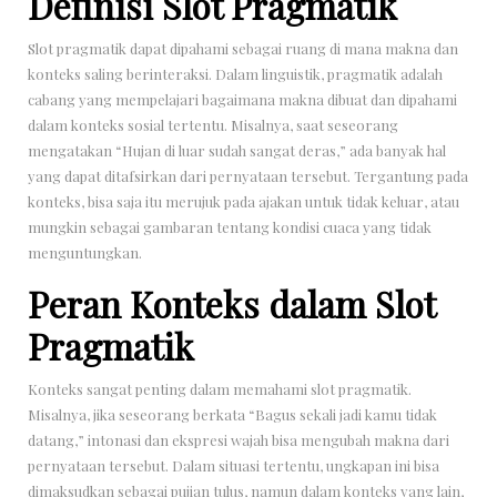
Definisi Slot Pragmatik
Slot pragmatik dapat dipahami sebagai ruang di mana makna dan
konteks saling berinteraksi. Dalam linguistik, pragmatik adalah
cabang yang mempelajari bagaimana makna dibuat dan dipahami
dalam konteks sosial tertentu. Misalnya, saat seseorang
mengatakan “Hujan di luar sudah sangat deras,” ada banyak hal
yang dapat ditafsirkan dari pernyataan tersebut. Tergantung pada
konteks, bisa saja itu merujuk pada ajakan untuk tidak keluar, atau
mungkin sebagai gambaran tentang kondisi cuaca yang tidak
menguntungkan.
Peran Konteks dalam Slot
Pragmatik
Konteks sangat penting dalam memahami slot pragmatik.
Misalnya, jika seseorang berkata “Bagus sekali jadi kamu tidak
datang,” intonasi dan ekspresi wajah bisa mengubah makna dari
pernyataan tersebut. Dalam situasi tertentu, ungkapan ini bisa
dimaksudkan sebagai pujian tulus, namun dalam konteks yang lain,