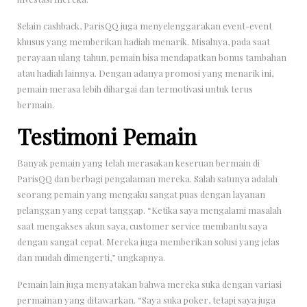
Selain cashback, ParisQQ juga menyelenggarakan event-event
khusus yang memberikan hadiah menarik. Misalnya, pada saat
perayaan ulang tahun, pemain bisa mendapatkan bonus tambahan
atau hadiah lainnya. Dengan adanya promosi yang menarik ini,
pemain merasa lebih dihargai dan termotivasi untuk terus
bermain.
Testimoni Pemain
Banyak pemain yang telah merasakan keseruan bermain di
ParisQQ dan berbagi pengalaman mereka. Salah satunya adalah
seorang pemain yang mengaku sangat puas dengan layanan
pelanggan yang cepat tanggap. “Ketika saya mengalami masalah
saat mengakses akun saya, customer service membantu saya
dengan sangat cepat. Mereka juga memberikan solusi yang jelas
dan mudah dimengerti,” ungkapnya.
Pemain lain juga menyatakan bahwa mereka suka dengan variasi
permainan yang ditawarkan. “Saya suka poker, tetapi saya juga