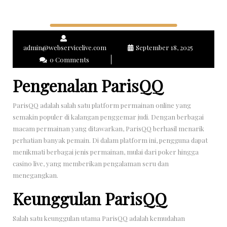
admin@webservicelive.com
September 18, 2025
0 Comments
Pengenalan ParisQQ
ParisQQ adalah salah satu platform permainan online yang
semakin populer di kalangan penggemar judi. Dengan berbagai
macam permainan yang ditawarkan, ParisQQ berhasil menarik
perhatian banyak pemain. Di dalam platform ini, pengguna dapat
menikmati berbagai jenis permainan, mulai dari poker hingga
casino live, yang memberikan pengalaman seru dan
menegangkan.
Keunggulan ParisQQ
Salah satu keunggulan utama ParisQQ adalah kemudahan