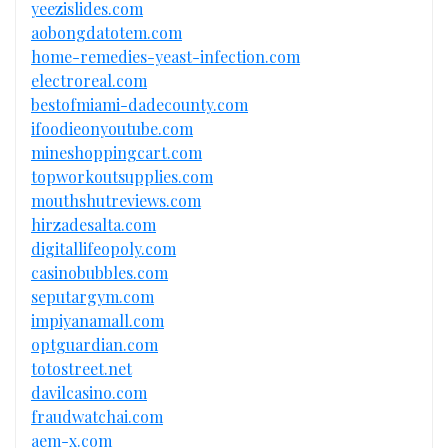
yeezislides.com
aobongdatotem.com
home-remedies-yeast-infection.com
electroreal.com
bestofmiami-dadecounty.com
ifoodieonyoutube.com
mineshoppingcart.com
topworkoutsupplies.com
mouthshutreviews.com
hirzadesalta.com
digitallifeopoly.com
casinobubbles.com
seputargym.com
impiyanamall.com
optguardian.com
totostreet.net
davilcasino.com
fraudwatchai.com
aem-x.com