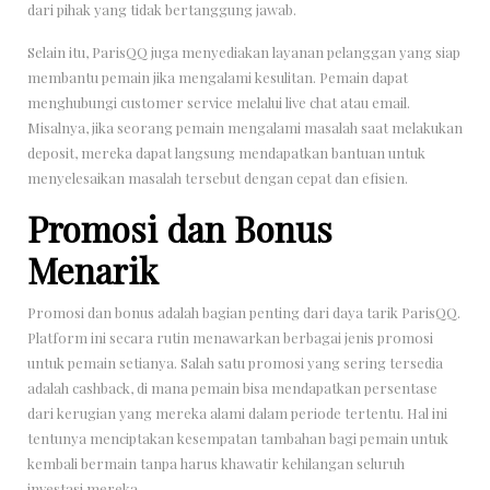
dari pihak yang tidak bertanggung jawab.
Selain itu, ParisQQ juga menyediakan layanan pelanggan yang siap
membantu pemain jika mengalami kesulitan. Pemain dapat
menghubungi customer service melalui live chat atau email.
Misalnya, jika seorang pemain mengalami masalah saat melakukan
deposit, mereka dapat langsung mendapatkan bantuan untuk
menyelesaikan masalah tersebut dengan cepat dan efisien.
Promosi dan Bonus
Menarik
Promosi dan bonus adalah bagian penting dari daya tarik ParisQQ.
Platform ini secara rutin menawarkan berbagai jenis promosi
untuk pemain setianya. Salah satu promosi yang sering tersedia
adalah cashback, di mana pemain bisa mendapatkan persentase
dari kerugian yang mereka alami dalam periode tertentu. Hal ini
tentunya menciptakan kesempatan tambahan bagi pemain untuk
kembali bermain tanpa harus khawatir kehilangan seluruh
investasi mereka.