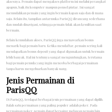
aksesnya. Pemain dapat mengakses platform ini melalui perangkat
apapun, baik itu komputer maupun ponsel pintar. Ini sangat
memudahkan pemain yang ingin bermain kapan saja dan di mana
saja. Selain itu, tampilan antarmuka ParisQQ dirancang sederhana
dan mudah dinavigasi, sehingga pemain tidak akan kesulitan saat
bermain.
Selain kemudahan akses, ParisQQ juga menawarkan bonus
menarik bagi pemain baru. Ketika mendaftar, pemain sering kali
mendapatkan bonus deposit yang dapat digunakan untuk bermain
lebih banyak. Hal ini tentunya sangat menguntungkan, terutama
bagi pemain pemula yang ingin mencoba berbagai permainan
tanpa harus mengeluarkan banyak uang.
Jenis Permainan di
ParisQQ
Di ParisQQ, terdapat berbagai jenis permainan yang dapat dipilih.
Salah satu permainan yang paling populer adalah poker. Pada
permainan poker, pemain dapat bersaing melawan pemain lain