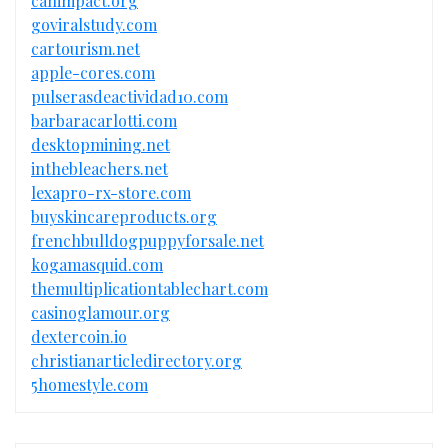
canimpact.org
goviralstudy.com
cartourism.net
apple-cores.com
pulserasdeactividad10.com
barbaracarlotti.com
desktopmining.net
inthebleachers.net
lexapro-rx-store.com
buyskincareproducts.org
frenchbulldogpuppyforsale.net
kogamasquid.com
themultiplicationtablechart.com
casinoglamour.org
dextercoin.io
christianarticledirectory.org
5homestyle.com