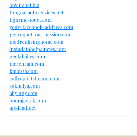
boxufabet.biz
topgearautoservices.net
figurine-jouet.com
your-facebook-address.com
perroquet-ma-passion.com
modrenlivinghome.com
instadatahelpainews.com
geekdailies.com
merchrain.com
kmbb28.com
callreportsforum.com
sokmilya.com
abyluny.com
boomjavtrk.com
apklead.net