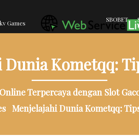
SBOBET
kv Games
i Dunia Kometqq: Ti
 Online Terpercaya dengan Slot Gac
es
Menjelajahi Dunia Kometqq: Tip