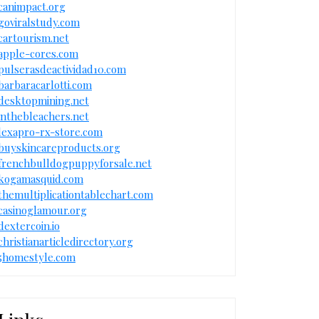
canimpact.org
goviralstudy.com
cartourism.net
apple-cores.com
pulserasdeactividad10.com
barbaracarlotti.com
desktopmining.net
inthebleachers.net
lexapro-rx-store.com
buyskincareproducts.org
frenchbulldogpuppyforsale.net
kogamasquid.com
themultiplicationtablechart.com
casinoglamour.org
dextercoin.io
christianarticledirectory.org
5homestyle.com