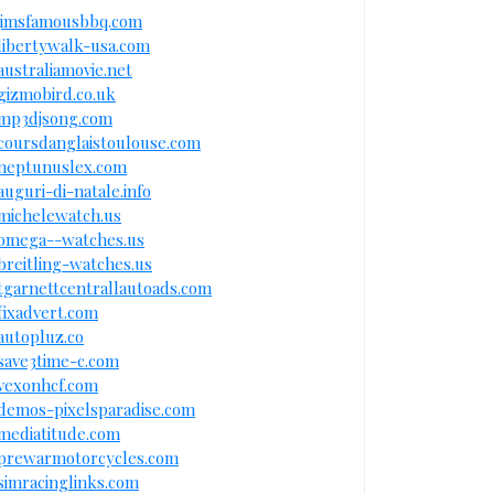
jimsfamousbbq.com
libertywalk-usa.com
australiamovie.net
gizmobird.co.uk
mp3djsong.com
coursdanglaistoulouse.com
neptunuslex.com
auguri-di-natale.info
michelewatch.us
omega--watches.us
breitling-watches.us
tgarnettcentrallautoads.com
fixadvert.com
autopluz.co
save3time-c.com
vexonhcf.com
demos-pixelsparadise.com
mediatitude.com
prewarmotorcycles.com
simracinglinks.com