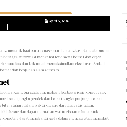
April 6, 2026
ang menarik bagi para penggemar luar angkasa dan astronomi.
an berbagai informasi mengenai fenomena komet dan objek
 beberapa tips dan trik untuk memaksimalkan eksplorasi Anda di
komet dan keajaiban alam semesta.
met
jahi dunia Kometqq adalah memahami berbagai jenis komet yang
ama: komet jangka pendek dan komet jangka panjang. Komet
rbit matahari dalam waktu kurang dari dua ratus tahun.
g lebih besar dan dapat memakan waktu ribuan tahun untuk
nis komet ini dapat membantu Anda dalam mencari atau mengikuti
i.