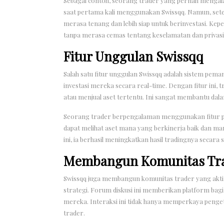
Sebagai contoh, seorang trader yang pernah mengal
saat pertama kali menggunakan Swissqq. Namun, sete
merasa tenang dan lebih siap untuk berinvestasi. Ke
tanpa merasa cemas tentang keselamatan dan privasi 
Fitur Unggulan Swissqq
Salah satu fitur unggulan Swissqq adalah sistem pe
investasi mereka secara real-time. Dengan fitur ini
atau menjual aset tertentu. Ini sangat membantu dal
Seorang trader berpengalaman menggunakan fitur pe
dapat melihat aset mana yang berkinerja baik dan ma
ini, ia berhasil meningkatkan hasil tradingnya secara s
Membangun Komunitas Tr
Swissqq juga membangun komunitas trader yang aktif
strategi. Forum diskusi ini memberikan platform bag
mereka. Interaksi ini tidak hanya memperkaya penge
trader.