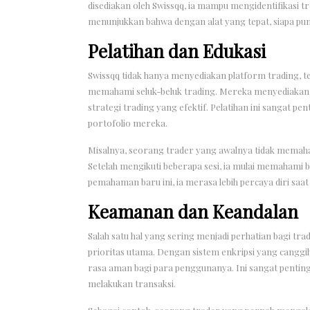
disediakan oleh Swissqq, ia mampu mengidentifikasi 
menunjukkan bahwa dengan alat yang tepat, siapa pun
Pelatihan dan Edukasi
Swissqq tidak hanya menyediakan platform trading, 
memahami seluk-beluk trading. Mereka menyediakan we
strategi trading yang efektif. Pelatihan ini sangat p
portofolio mereka.
Misalnya, seorang trader yang awalnya tidak memaham
Setelah mengikuti beberapa sesi, ia mulai memahami
pemahaman baru ini, ia merasa lebih percaya diri sa
Keamanan dan Keandalan
Salah satu hal yang sering menjadi perhatian bagi 
prioritas utama. Dengan sistem enkripsi yang canggih
rasa aman bagi para penggunanya. Ini sangat pent
melakukan transaksi.