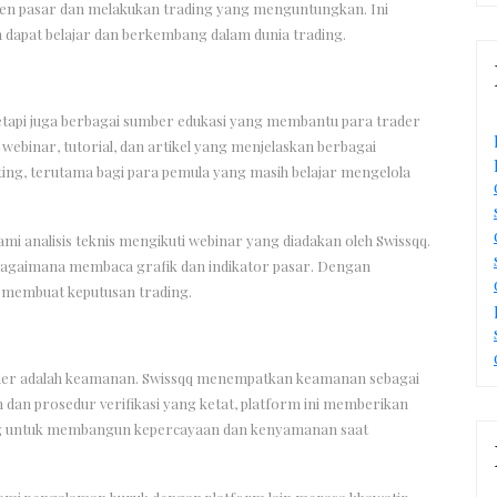
tren pasar dan melakukan trading yang menguntungkan. Ini
 dapat belajar dan berkembang dalam dunia trading.
tetapi juga berbagai sumber edukasi yang membantu para trader
binar, tutorial, dan artikel yang menjelaskan berbagai
enting, terutama bagi para pemula yang masih belajar mengelola
i analisis teknis mengikuti webinar yang diadakan oleh Swissqq.
 bagaimana membaca grafik dan indikator pasar. Dengan
at membuat keputusan trading.
trader adalah keamanan. Swissqq menempatkan keamanan sebagai
 dan prosedur verifikasi yang ketat, platform ini memberikan
ing untuk membangun kepercayaan dan kenyamanan saat