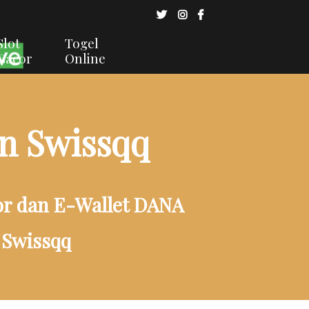
Slot
Togel
Gacor
Online
n Swissqq
or dan E-Wallet DANA
 Swissqq