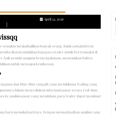
April 22, 2026
wissqq
der semakin menjadi pilihan banyak orang. Salah satu platform
 memberikan kemudahan bagi para trader untuk bertransaksi di
rader, baik pemula maupun berpengalaman, menemukan bahwa
tuhkan untuk mencapai kesuksesan.
?
ngguna dan fitur-fitur canggih yang mendukung trading yang
mpuannya dalam menyediakan informasi pasar secara real-time,
ses ke analisis pasar yang mendalam, para trader dapat membuat
 yang baru memulai karirnya. Dengan memanfaatkan analisis yang