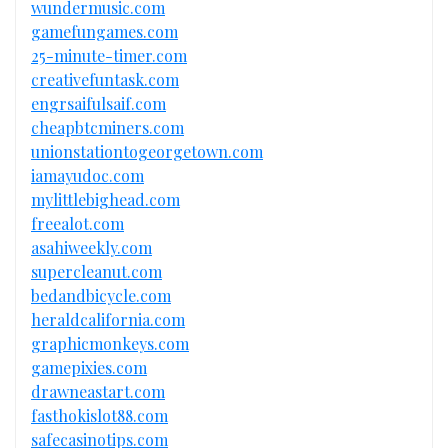
wundermusic.com
gamefungames.com
25-minute-timer.com
creativefuntask.com
engrsaifulsaif.com
cheapbtcminers.com
unionstationtogeorgetown.com
iamayudoc.com
mylittlebighead.com
freealot.com
asahiweekly.com
supercleanut.com
bedandbicycle.com
heraldcalifornia.com
graphicmonkeys.com
gamepixies.com
drawneastart.com
fasthokislot88.com
safecasinotips.com