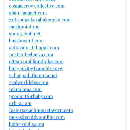
cosmiccrowcollective.com
alain-jacquet.com
gotisouizakayabakeneko.com
meshpoint.me
spongebob.net
busyboxintl.com
auttayanratchapak.com
postcoffeebarva.com
elteatromilliondollar.com
burgerkingfranchise.org
vallarpadathamma.net
realworldsize.com
teknolama.com
productforbaby.com
orb-z.com
fosterscoachhousetavern.com
mesasdecultivoonline.com
boilersnbits.com