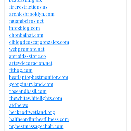
firerestrictions.us
archiesbrooklyn.com
muambeiros.net
infozblog.com
chonbaihat.com
elblogdeoscargonzalez.com
webpromote.net
steroids-store.co
arteydecoracion.net
fithog.com
bestlaptopbestmonitor.com
georginaryland.com
roseandbasil.com
thewhitewhitelights.com
atdhe.ws
heckrodtwetland.org
halfheardinthestillness.com
mybestmassagechair.com