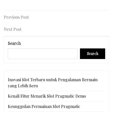
Post
Previous
Previous Post
Post
navigation
Next
Next Post
Post
Search
Search
Inovasi Slot Terbaru untuk Pengalaman Bermain
yang Lebih Seru
Kenali Fitur Menarik Slot Pragmatic Demo
Keunggulan Permainan Slot Pragmatic