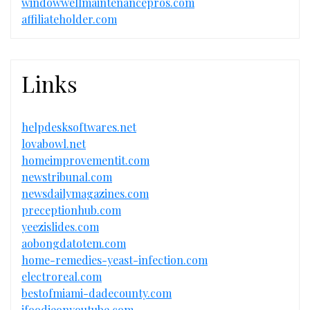
windowwellmaintenancepros.com
affiliateholder.com
Links
helpdesksoftwares.net
lovabowl.net
homeimprovementit.com
newstribunal.com
newsdailymagazines.com
preceptionhub.com
yeezislides.com
aobongdatotem.com
home-remedies-yeast-infection.com
electroreal.com
bestofmiami-dadecounty.com
ifoodieonyoutube.com