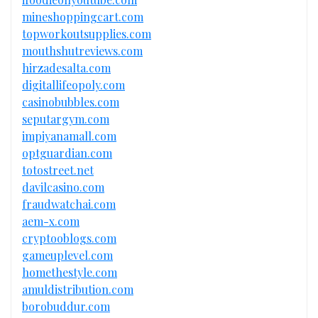
mineshoppingcart.com
topworkoutsupplies.com
mouthshutreviews.com
hirzadesalta.com
digitallifeopoly.com
casinobubbles.com
seputargym.com
impiyanamall.com
optguardian.com
totostreet.net
davilcasino.com
fraudwatchai.com
aem-x.com
cryptooblogs.com
gameuplevel.com
homethestyle.com
amuldistribution.com
borobuddur.com