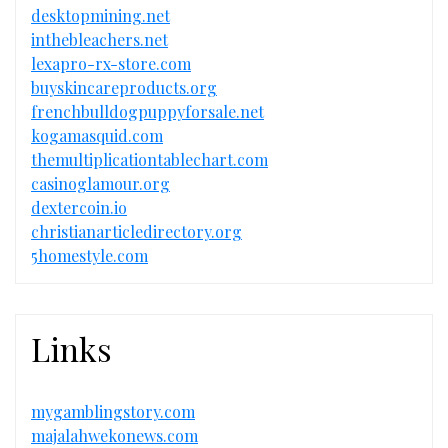
desktopmining.net
inthebleachers.net
lexapro-rx-store.com
buyskincareproducts.org
frenchbulldogpuppyforsale.net
kogamasquid.com
themultiplicationtablechart.com
casinoglamour.org
dextercoin.io
christianarticledirectory.org
5homestyle.com
Links
mygamblingstory.com
majalahwekonews.com