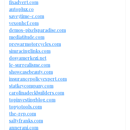
fixadvert.com
autopluz.co
save3time-c.com
vexonhcf.com
demos-pixelsparadise.com
mediatitude.com
prewarmotorcycles.com
simracinglinks.com
dosyamerkezi.net
le-surrealisme.com
showcasebeauty.com
insurancepolicyexpert.com
statkeycompany.com
carolinadeckbuilders.com
topinvestingblog.com
top50tools.com
the-rep.com
saltyfranks.com
annerani.com