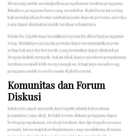
dirancang untuk meningkatkan pengalaman taruhan pengguna.
Misalnya, pengguna baru yang mendaftar di platform ini sering
kali mendapatkan bonus tambahan pada deposit pertama mereka,
yang dapat digunakan untuk taruhan selanjutnya.
Selain itu, Liga88 juga memiliki program loyalitas bagi pengguna
tetap. Melalui program ini, pemain dapat mengumpulkan poin
setiap kali mereka bertaruh, yang kemudian dapat ditukarkan
dengan hadiah menarik. Hal ini tidak hanya membuat pengalaman
taruhan menjadi lebih menyenangkan, tetapi juga mendorong
pengguna untuk terus bermain di platform ini.
Komunitas dan Forum
Diskusi
Salah satu aspek menarik dari Liga88 adalah keberadaan
komunitas yang aktif. Melalui forum diskusi, pengguna dapat
berbagi pengalaman, strategi taruhan, dan tips kepada sesama
pemain. Ini menciptakan lingkungan yang mendukung di mana