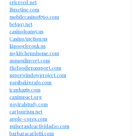
ericreed.net
fluxetine.com
mobilecasino8760.com
betqq3.net
casinoloans5.us
CasinoAuction.us
kipooglecouk.us
mykitchennhome.com
aumoulinvert.com
thefoodiepassport.com
superwindowproject.com
papibakigrafo.com
icanhazjs.com
canimpact.org
goviralstudy.com
cartourism.net
apple-cores.com
pulserasdeactividad10.com
barbaracarlotti.com