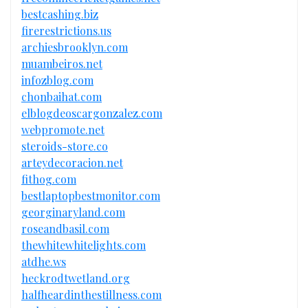
bestcashing.biz
firerestrictions.us
archiesbrooklyn.com
muambeiros.net
infozblog.com
chonbaihat.com
elblogdeoscargonzalez.com
webpromote.net
steroids-store.co
arteydecoracion.net
fithog.com
bestlaptopbestmonitor.com
georginaryland.com
roseandbasil.com
thewhitewhitelights.com
atdhe.ws
heckrodtwetland.org
halfheardinthestillness.com