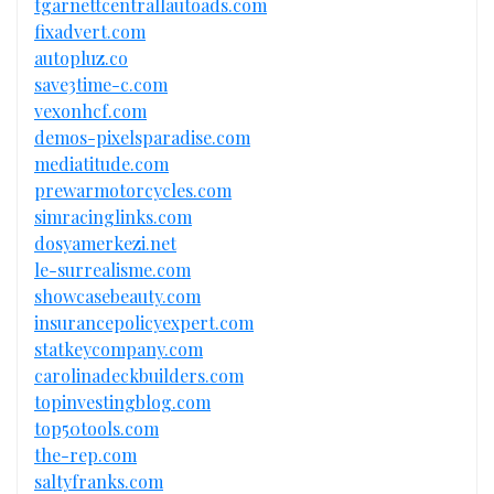
tgarnettcentrallautoads.com
fixadvert.com
autopluz.co
save3time-c.com
vexonhcf.com
demos-pixelsparadise.com
mediatitude.com
prewarmotorcycles.com
simracinglinks.com
dosyamerkezi.net
le-surrealisme.com
showcasebeauty.com
insurancepolicyexpert.com
statkeycompany.com
carolinadeckbuilders.com
topinvestingblog.com
top50tools.com
the-rep.com
saltyfranks.com