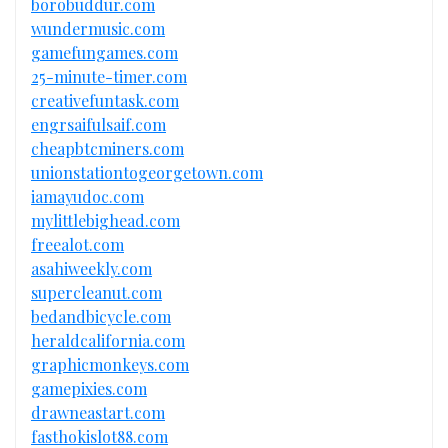
borobuddur.com
wundermusic.com
gamefungames.com
25-minute-timer.com
creativefuntask.com
engrsaifulsaif.com
cheapbtcminers.com
unionstationtogeorgetown.com
iamayudoc.com
mylittlebighead.com
freealot.com
asahiweekly.com
supercleanut.com
bedandbicycle.com
heraldcalifornia.com
graphicmonkeys.com
gamepixies.com
drawneastart.com
fasthokislot88.com