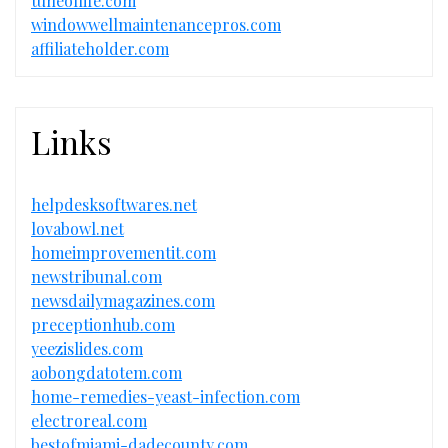
tuneoflife.com
windowwellmaintenancepros.com
affiliateholder.com
Links
helpdesksoftwares.net
lovabowl.net
homeimprovementit.com
newstribunal.com
newsdailymagazines.com
preceptionhub.com
yeezislides.com
aobongdatotem.com
home-remedies-yeast-infection.com
electroreal.com
bestofmiami-dadecounty.com