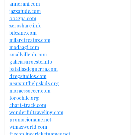
annerani.com
jazzatude.com
0022pa.com
zeroshare.info
bilesinc.com
milaretreatnz.com
modaagi.com
smallvilleph.com
galiciasuroeste.info
batallasdeguerra.com
dregstudios.com
neatstuffhelpskids.org
moraessoccer.com
forochile.org
chart-track.com
wonderfultraveling.com
promocioname.net
wimaxworld.com
freeonlinecricketgames.net