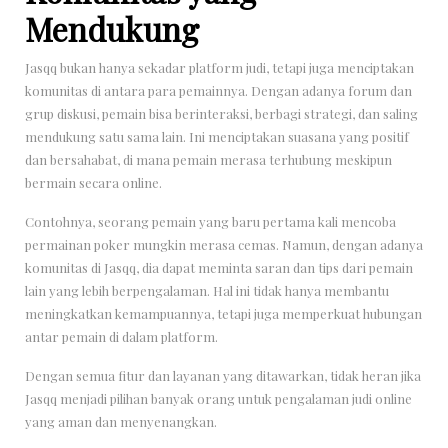
Mendukung
Jasqq bukan hanya sekadar platform judi, tetapi juga menciptakan
komunitas di antara para pemainnya. Dengan adanya forum dan
grup diskusi, pemain bisa berinteraksi, berbagi strategi, dan saling
mendukung satu sama lain. Ini menciptakan suasana yang positif
dan bersahabat, di mana pemain merasa terhubung meskipun
bermain secara online.
Contohnya, seorang pemain yang baru pertama kali mencoba
permainan poker mungkin merasa cemas. Namun, dengan adanya
komunitas di Jasqq, dia dapat meminta saran dan tips dari pemain
lain yang lebih berpengalaman. Hal ini tidak hanya membantu
meningkatkan kemampuannya, tetapi juga memperkuat hubungan
antar pemain di dalam platform.
Dengan semua fitur dan layanan yang ditawarkan, tidak heran jika
Jasqq menjadi pilihan banyak orang untuk pengalaman judi online
yang aman dan menyenangkan.