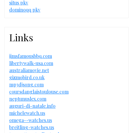
situs pkv
dominoqq pkv
Links
jimsfamousbbq.com
libertywalk-usa.com
australiamovie.net
gizmobird.co.uk
mp3djsong.com
coursdanglaistoulouse.com
neptunuslex.com
auguri-di-natale.info
michelewatch.us
omega--watches.us
breitling-watches.us