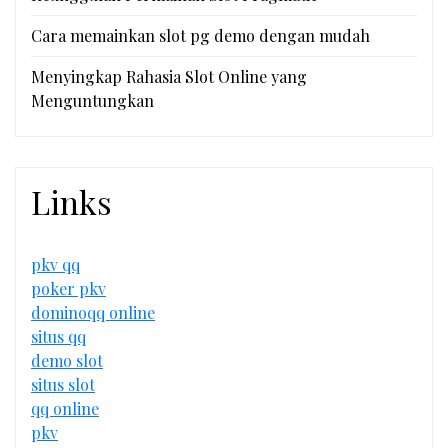
Cara memainkan slot pg demo dengan mudah
Menyingkap Rahasia Slot Online yang
Menguntungkan
Links
pkv qq
poker pkv
dominoqq online
situs qq
demo slot
situs slot
qq online
pkv