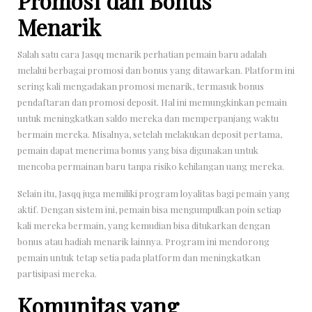
Promosi dan Bonus
Menarik
Salah satu cara Jasqq menarik perhatian pemain baru adalah
melalui berbagai promosi dan bonus yang ditawarkan. Platform ini
sering kali mengadakan promosi menarik, termasuk bonus
pendaftaran dan promosi deposit. Hal ini memungkinkan pemain
untuk meningkatkan saldo mereka dan memperpanjang waktu
bermain mereka. Misalnya, setelah melakukan deposit pertama,
pemain dapat menerima bonus yang bisa digunakan untuk
mencoba permainan baru tanpa risiko kehilangan uang mereka.
Selain itu, Jasqq juga memiliki program loyalitas bagi pemain yang
aktif. Dengan sistem ini, pemain bisa mengumpulkan poin setiap
kali mereka bermain, yang kemudian bisa ditukarkan dengan
bonus atau hadiah menarik lainnya. Program ini mendorong
pemain untuk tetap setia pada platform dan meningkatkan
partisipasi mereka.
Komunitas yang