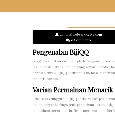
admin@webservicelive.com
0 Comments
Pengenalan BijiQQ
BijiQQ merupakan salah satu platform game online 
teknologi dan akses internet yang semakin mudah, ba
bentuk hiburan. BijiQQ hadir untuk memenuhi kebut
menarik dan aman.
Varian Permainan Menarik
Salah satu keunggulan BijiQQ adalah variasi permaina
Poker, hingga berbagai jenis permainan kasino, Biji
Permainan-permainan ini dirancang untuk memberi