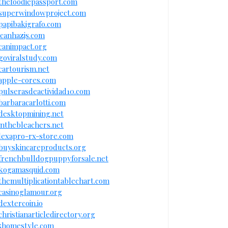
thefoodiepassport.com
superwindowproject.com
papibakigrafo.com
icanhazjs.com
canimpact.org
goviralstudy.com
cartourism.net
apple-cores.com
pulserasdeactividad10.com
barbaracarlotti.com
desktopmining.net
inthebleachers.net
lexapro-rx-store.com
buyskincareproducts.org
frenchbulldogpuppyforsale.net
kogamasquid.com
themultiplicationtablechart.com
casinoglamour.org
dextercoin.io
christianarticledirectory.org
5homestyle.com