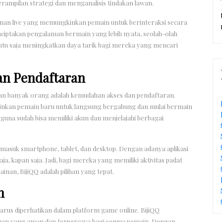
ampilan strategi dan menganalisis tindakan lawan.
ainan live yang memungkinkan pemain untuk berinteraksi secara
nciptakan pengalaman bermain yang lebih nyata, seolah-olah
entu saja meningkatkan daya tarik bagi mereka yang mencari
an Pendaftaran
ihan banyak orang adalah kemudahan akses dan pendaftaran.
nkan pemain baru untuk langsung bergabung dan mulai bermain
guna sudah bisa memiliki akun dan menjelajahi berbagai
masuk smartphone, tablet, dan desktop. Dengan adanya aplikasi
, kapan saja. Jadi, bagi mereka yang memiliki aktivitas padat
an, BijiQQ adalah pilihan yang tepat.
n
arus diperhatikan dalam platform game online. BijiQQ
an yang aman dan terpercaya bagi semua pemain. Dengan