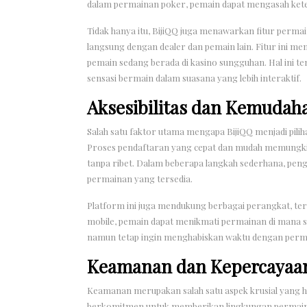
dalam permainan poker, pemain dapat mengasah keter
Tidak hanya itu, BijiQQ juga menawarkan fitur perm
langsung dengan dealer dan pemain lain. Fitur ini me
pemain sedang berada di kasino sungguhan. Hal ini t
sensasi bermain dalam suasana yang lebih interaktif.
Aksesibilitas dan Kemudah
Salah satu faktor utama mengapa BijiQQ menjadi pil
Proses pendaftaran yang cepat dan mudah memungki
tanpa ribet. Dalam beberapa langkah sederhana, peng
permainan yang tersedia.
Platform ini juga mendukung berbagai perangkat, ter
mobile, pemain dapat menikmati permainan di mana saja
namun tetap ingin menghabiskan waktu dengan permain
Keamanan dan Kepercayaa
Keamanan merupakan salah satu aspek krusial yang h
berkomitmen untuk memberikan lingkungan permain