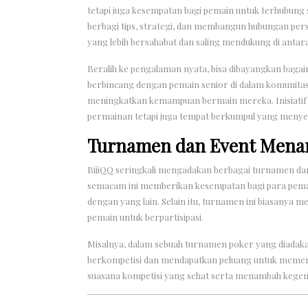
tetapi juga kesempatan bagi pemain untuk terhubung 
berbagi tips, strategi, dan membangun hubungan per
yang lebih bersahabat dan saling mendukung di ant
Beralih ke pengalaman nyata, bisa dibayangkan bag
berbincang dengan pemain senior di dalam komunitas
meningkatkan kemampuan bermain mereka. Inisiatif s
permainan tetapi juga tempat berkumpul yang meny
Turnamen dan Event Mena
BijiQQ seringkali mengadakan berbagai turnamen da
semacam ini memberikan kesempatan bagi para pema
dengan yang lain. Selain itu, turnamen ini biasany
pemain untuk berpartisipasi.
Misalnya, dalam sebuah turnamen poker yang diadakan
berkompetisi dan mendapatkan peluang untuk memenan
suasana kompetisi yang sehat serta menambah kege