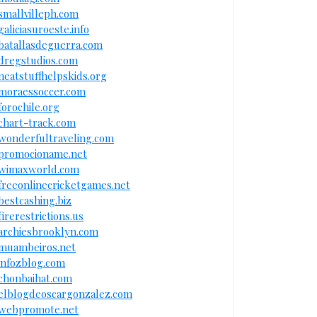
smallvilleph.com
galiciasuroeste.info
batallasdeguerra.com
dregstudios.com
neatstuffhelpskids.org
moraessoccer.com
forochile.org
chart-track.com
wonderfultraveling.com
promocioname.net
wimaxworld.com
freeonlinecricketgames.net
bestcashing.biz
firerestrictions.us
archiesbrooklyn.com
muambeiros.net
infozblog.com
chonbaihat.com
elblogdeoscargonzalez.com
webpromote.net