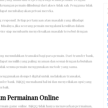
 keuangan pemain dilindungi dari akses tidak sah. Pengguna tidak
 dapat membahayakan privasi mereka.
ng responsif. Setiap pertanyaan atau masalah yang dihadapi
. Misalnya, jika seorang pemain mengalami kesulitan dalam
ervice siap membantu menyelesaikan masalah tersebut dengan
g memudahkan transaksi bagi para pemain. Dari transfer bank,
dapat memilih yang paling nyaman dan sesuai dengan kebutuhan
ena tidak semua pemain menggunakan metode yang sama.
menggunakan dompet digital untuk melakukan transaksi,
sfer bank. BijiQQ memahami hal ini dan menyediakan opsi yang
 baik.
am Permainan Online
ermain game online. BijiQQ tidak hanya menawarkan permainan,