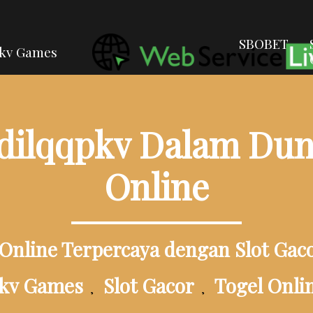
SBOBET
kv Games
dilqqpkv Dalam Duni
Online
 Online Terpercaya dengan Slot Gac
kv Games
Slot Gacor
Togel Onli
,
,