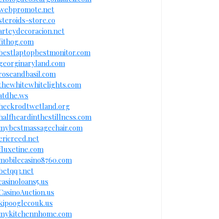
webpromote.net
steroids-store.co
arteydecoracion.net
fithog.com
bestlaptopbestmonitor.com
georginaryland.com
roseandbasil.com
thewhitewhitelights.com
atdhe.ws
heckrodtwetland.org
halfheardinthestillness.com
mybestmassagechair.com
ericreed.net
fluxetine.com
mobilecasino8760.com
betqq3.net
casinoloans5.us
CasinoAuction.us
kipooglecouk.us
mykitchennhome.com