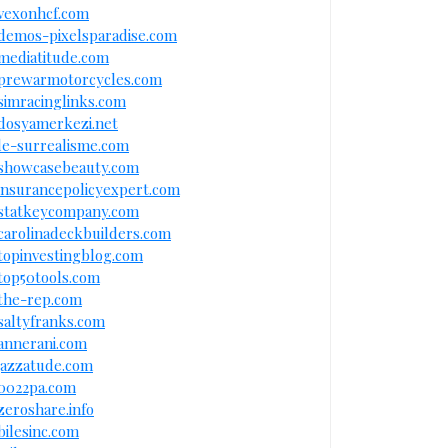
vexonhcf.com
demos-pixelsparadise.com
mediatitude.com
prewarmotorcycles.com
simracinglinks.com
dosyamerkezi.net
le-surrealisme.com
showcasebeauty.com
insurancepolicyexpert.com
statkeycompany.com
carolinadeckbuilders.com
topinvestingblog.com
top50tools.com
the-rep.com
saltyfranks.com
annerani.com
jazzatude.com
0022pa.com
zeroshare.info
bilesinc.com