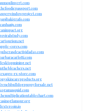
aumoulinvert.com
thefoodiepassport.com
superwindowproject.com
papibakigrafo.com
icanhazjs.com
canimpact.org
goviralstudy.com
cartourism.net
apple-cores.com
pulserasdeactividad10.com
barbaracarlotti.com
desktopmining.net
inthebleachers.net
lexapro-rx-store.com
buyskincareproducts.org
frenchbulldogpuppyforsale.net
kogamasquid.com
themultiplicationtablechart.com
casinoglamour.org
dextercoin.io