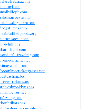
milaretreatnz.com
modaagi.com
smallvilleph.com
galiciasuroeste.info
batallasdeguerra.com
dregstudios.com
neatstuffhelpskids.org
moraessoccer.com
forochile.org
chart-track.com
wonderfultraveling.com
promocioname.net
wimaxworld.com
freeonlinecricketgames.net
bestcashing.biz
firerestrictions.us
archiesbrooklyn.com
muambeiros.net
infozblog.com
chonbaihat.com
elblogdeoscargonzalez.com