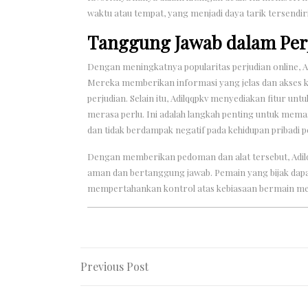
waktu atau tempat, yang menjadi daya tarik tersendiri
Tanggung Jawab dalam Per
Dengan meningkatnya popularitas perjudian online,
Mereka memberikan informasi yang jelas dan akses 
perjudian. Selain itu, Adilqqpkv menyediakan fitur 
merasa perlu. Ini adalah langkah penting untuk mema
dan tidak berdampak negatif pada kehidupan pribadi 
Dengan memberikan pedoman dan alat tersebut, Adil
aman dan bertanggung jawab. Pemain yang bijak dapa
mempertahankan kontrol atas kebiasaan bermain me
Post
Previous
Previous Post
Post
navigation