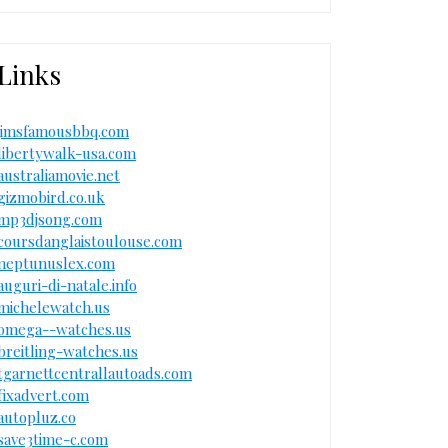
Links
jimsfamousbbq.com
libertywalk-usa.com
australiamovie.net
gizmobird.co.uk
mp3djsong.com
coursdanglaistoulouse.com
neptunuslex.com
auguri-di-natale.info
michelewatch.us
omega--watches.us
breitling-watches.us
tgarnettcentrallautoads.com
fixadvert.com
autopluz.co
save3time-c.com