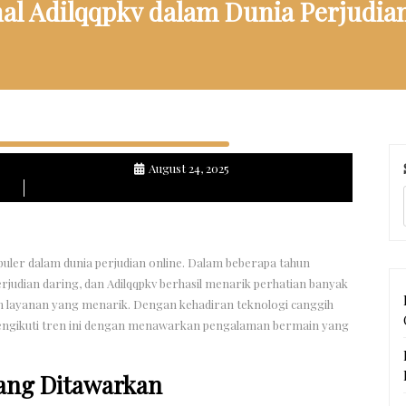
l Adilqqpkv dalam Dunia Perjudia
August 24, 2025
puler dalam dunia perjudian online. Dalam beberapa tahun
perjudian daring, dan Adilqqpkv berhasil menarik perhatian banyak
 layanan yang menarik. Dengan kehadiran teknologi canggih
mengikuti tren ini dengan menawarkan pengalaman bermain yang
ang Ditawarkan