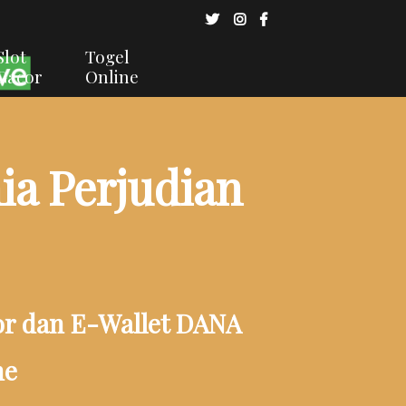
Slot
Togel
Gacor
Online
a Perjudian
or dan E-Wallet DANA
ne