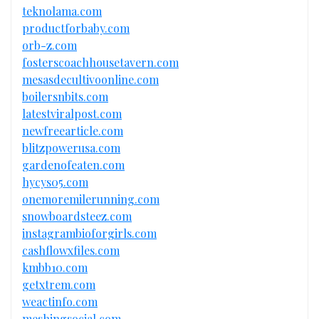
teknolama.com
productforbaby.com
orb-z.com
fosterscoachhousetavern.com
mesasdecultivoonline.com
boilersnbits.com
latestviralpost.com
newfreearticle.com
blitzpowerusa.com
gardenofeaten.com
hycys05.com
onemoremilerunning.com
snowboardsteez.com
instagrambioforgirls.com
cashflowxfiles.com
kmbb10.com
getxtrem.com
weactinfo.com
meshingsocial.com