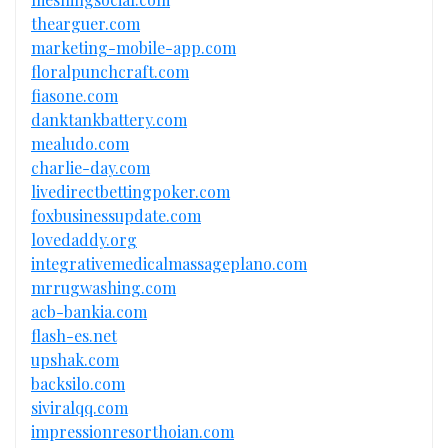
thearguer.com
marketing-mobile-app.com
floralpunchcraft.com
fiasone.com
danktankbattery.com
mealudo.com
charlie-day.com
livedirectbettingpoker.com
foxbusinessupdate.com
lovedaddy.org
integrativemedicalmassageplano.com
mrrugwashing.com
acb-bankia.com
flash-es.net
upshak.com
backsilo.com
siviralqq.com
impressionresorthoian.com