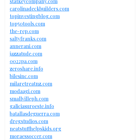
statkeycompany.com
carolinadeckbuilders.com
topinvestingblog.com
top50tools.com
the-rep.com
saltyfranks.com
annerani.com
jazzatude.com
0022pa.com
zeroshare.info
bilesinc.com
milaretreatnz.com
modaagi.com
smallvilleph.com
galiciasuroeste.info
batallasdeguerra.com
dregstudios.com
neatstuffhelpskids.org
moraessoccer.com