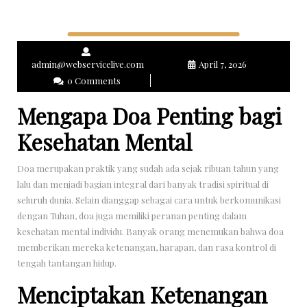
admin@webservicelive.com
April 7, 2026
0 Comments
Mengapa Doa Penting bagi
Kesehatan Mental
Doa merupakan praktik yang sudah ada sejak ribuan tahun yang
lalu dan menjadi bagian integral dari banyak tradisi spiritual di
seluruh dunia. Selain dianggap sebagai cara untuk berkomunikasi
dengan Tuhan, doa juga memiliki peranan penting dalam
kesehatan mental individu. Banyak orang menemukan bahwa doa
memberikan mereka ketenangan, harapan, dan rasa kontrol di
tengah tantangan hidup.
Menciptakan Ketenangan