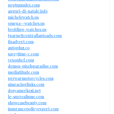
neptunuslex.com
auguri-di-natale.info
michelewatch.us
omega--watches.us
breitling-watches.us
tgarnettcentrallautoads.com
fixadvert.com
autopluz.co
save3time-c.com
vexonhcf.com
demos-pixelsparadise.com
mediatitude.com
prewarmotorcycles.com
simracinglinks.com
dosyamerkezi.net
le-surrealisme.com
showcasebeauty.com
insurancepolicyexpert.com