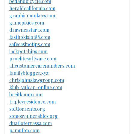
bedandbicycle.com
heraldcalifornia.com
graphicmonkeys.com
gamepixies.com
drawneastart.com
fasthokislot88.com
safecasinotips.com
jackpotchips.com
proelitesoftware.com
allcustomercarenumbers.com
familyblogger.xyz
chrisjohnslawgroup.com
klub-vulcan-online.com
breitkamp.com
tripleyresidence.com
softtorrents.org
somosvulnerables.org
duatloterrassa.com
pamufon.com