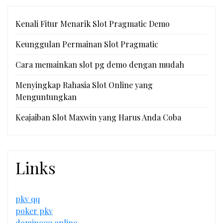
Kenali Fitur Menarik Slot Pragmatic Demo
Keunggulan Permainan Slot Pragmatic
Cara memainkan slot pg demo dengan mudah
Menyingkap Rahasia Slot Online yang
Menguntungkan
Keajaiban Slot Maxwin yang Harus Anda Coba
Links
pkv qq
poker pkv
dominoqq online