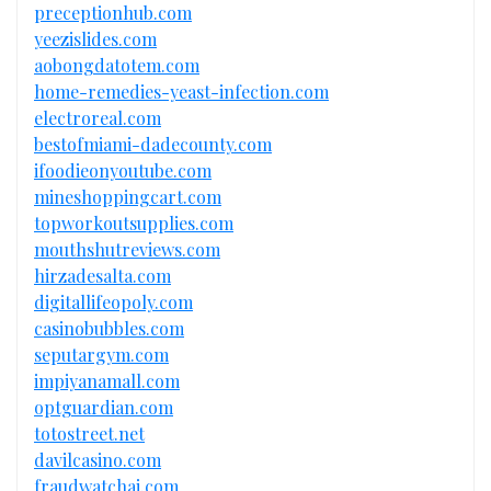
preceptionhub.com
yeezislides.com
aobongdatotem.com
home-remedies-yeast-infection.com
electroreal.com
bestofmiami-dadecounty.com
ifoodieonyoutube.com
mineshoppingcart.com
topworkoutsupplies.com
mouthshutreviews.com
hirzadesalta.com
digitallifeopoly.com
casinobubbles.com
seputargym.com
impiyanamall.com
optguardian.com
totostreet.net
davilcasino.com
fraudwatchai.com