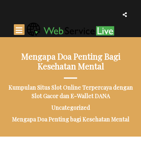
Skip
to
content
Mengapa Doa Penting Bagi
Kesehatan Mental
Kumpulan Situs Slot Online Terpercaya dengan
Slot Gacor dan E-Wallet DANA
Uncategorized
Mengapa Doa Penting bagi Kesehatan Mental