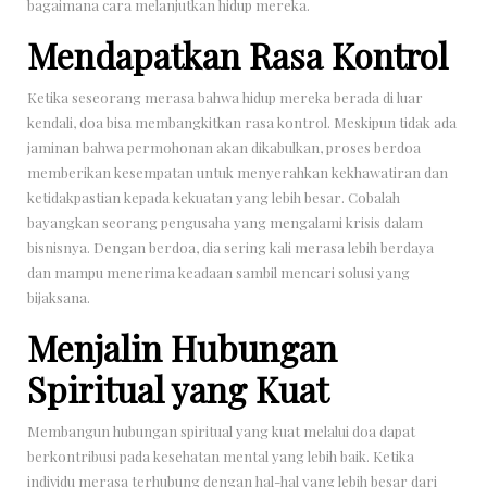
bagaimana cara melanjutkan hidup mereka.
Mendapatkan Rasa Kontrol
Ketika seseorang merasa bahwa hidup mereka berada di luar
kendali, doa bisa membangkitkan rasa kontrol. Meskipun tidak ada
jaminan bahwa permohonan akan dikabulkan, proses berdoa
memberikan kesempatan untuk menyerahkan kekhawatiran dan
ketidakpastian kepada kekuatan yang lebih besar. Cobalah
bayangkan seorang pengusaha yang mengalami krisis dalam
bisnisnya. Dengan berdoa, dia sering kali merasa lebih berdaya
dan mampu menerima keadaan sambil mencari solusi yang
bijaksana.
Menjalin Hubungan
Spiritual yang Kuat
Membangun hubungan spiritual yang kuat melalui doa dapat
berkontribusi pada kesehatan mental yang lebih baik. Ketika
individu merasa terhubung dengan hal-hal yang lebih besar dari