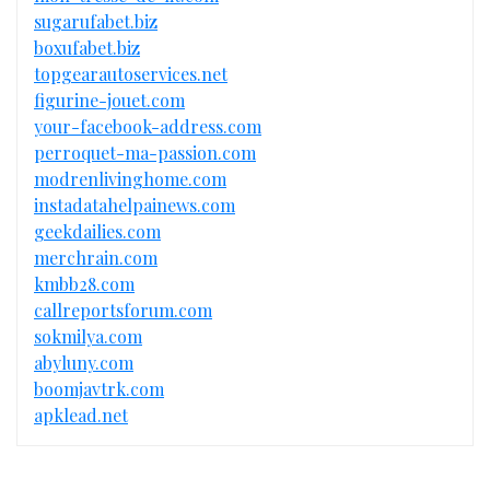
sugarufabet.biz
boxufabet.biz
topgearautoservices.net
figurine-jouet.com
your-facebook-address.com
perroquet-ma-passion.com
modrenlivinghome.com
instadatahelpainews.com
geekdailies.com
merchrain.com
kmbb28.com
callreportsforum.com
sokmilya.com
abyluny.com
boomjavtrk.com
apklead.net