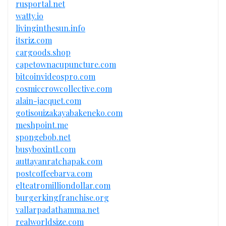
rusportal.net
watty.io
livinginthesun.info
itsriz.com
cargoods.shop
capetownacupuncture.com
bitcoinvideospro.com
cosmiccrowcollective.com
alain-jacquet.com
gotisouizakayabakeneko.com
meshpoint.me
spongebob.net
busyboxintl.com
auttayanratchapak.com
postcoffeebarva.com
elteatromilliondollar.com
burgerkingfranchise.org
vallarpadathamma.net
realworldsize.com