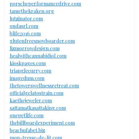
porscheperformancedrive.com
tamethekraken.org
lutzinator.com
ondasrl.com
blife2016.com
glutenfreesnowboarder.com
lizmorrowdesign.com
healwithcannabidiol.com
kioskpages.com
trianglecurry.com
imagedum.com
thetowerswellnessretreat.com
officialgelatostrain.com
kaethejeweler.com
sattamatkasattaking.com
onepetlife.com
thebillboardexperiment.com
beachufabet.biz
mon-tresse-de-lit.com