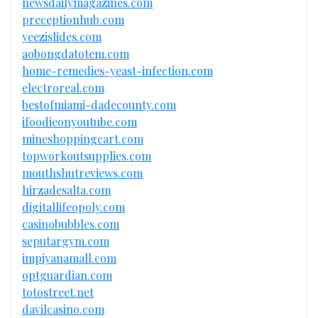
newsdailymagazines.com
preceptionhub.com
yeezislides.com
aobongdatotem.com
home-remedies-yeast-infection.com
electroreal.com
bestofmiami-dadecounty.com
ifoodieonyoutube.com
mineshoppingcart.com
topworkoutsupplies.com
mouthshutreviews.com
hirzadesalta.com
digitallifeopoly.com
casinobubbles.com
seputargym.com
impiyanamall.com
optguardian.com
totostreet.net
davilcasino.com