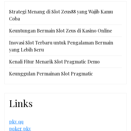
Strategi Menang di Slot Zeus88 yang Wajib Kamu
Coba
Keuntungan Bermain Slot Zeus di Kasino Online
Inovasi Slot Terbaru untuk Pengalaman Bermain
yang Lebih Seru
Kenali Fitur Menarik Slot Pragmatic Demo
Keunggulan Permainan Slot Pragmatic
Links
pkv qq
poker pkv