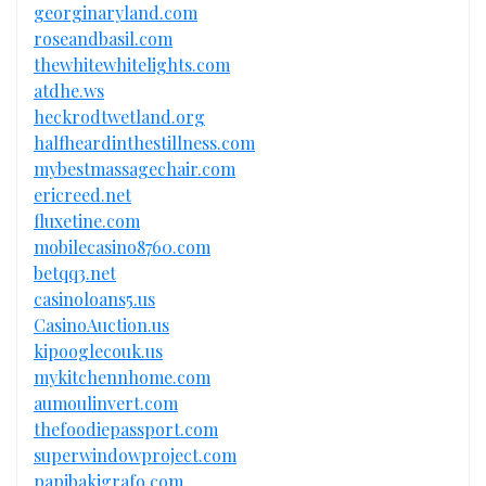
georginaryland.com
roseandbasil.com
thewhitewhitelights.com
atdhe.ws
heckrodtwetland.org
halfheardinthestillness.com
mybestmassagechair.com
ericreed.net
fluxetine.com
mobilecasino8760.com
betqq3.net
casinoloans5.us
CasinoAuction.us
kipooglecouk.us
mykitchennhome.com
aumoulinvert.com
thefoodiepassport.com
superwindowproject.com
papibakigrafo.com