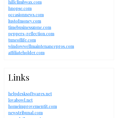
hillclimbwax.com
hnopse.com
occasionnews.com
lustofmoney.com
timebusinesszone.com
peppers-reflection.com
tuneoflife.com
windowwellmaintenancepros.com
affiliateholder.com
Links
helpdesksoftwares.net
lovabowl.net
homeimprovementit.com
newstribunal.com