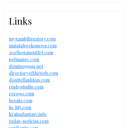
Links
mygamblingstory.com
majalahwekonews.com
2017hoganoutlet.com
pelmanec.com
domino99qq.net
directoryoftheweb.com
donttellashton.com
rush3studio.com
roro90.com
herzio.com
in-hi5.com
krainafantasy.info
todas-noticias.com
senikartu.com