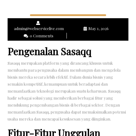
admin@webservicelive.com
May 1, 2026
0 Comments
Pengenalan Sasaqq
Sasaqq merupakan platform yang dirancang khusus untuk
membantu para pengusaha dalam membangun dan mengelola
bisnis mereka secara lebih efektif. Dalam dunia bisnis yang
semakin kompetitif, kemampuan untuk beradaptasi dan
memanfaatkan teknologi merupakan suatu keharusan. Sasaqq
hadir sebagai solusi yang memberikan berbagai fitur yang
mendukung pengembangan bisnis di berbagai sektor. Dengan
memanfaatkan Sasaqq, pengusaha dapat memaksimalkan potensi
usaha mereka dan mencapai kesuksesan yang diinginkan.
Fitur-Fitur Unggulan