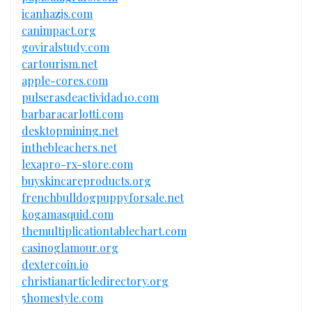
icanhazjs.com
canimpact.org
goviralstudy.com
cartourism.net
apple-cores.com
pulserasdeactividad10.com
barbaracarlotti.com
desktopmining.net
inthebleachers.net
lexapro-rx-store.com
buyskincareproducts.org
frenchbulldogpuppyforsale.net
kogamasquid.com
themultiplicationtablechart.com
casinoglamour.org
dextercoin.io
christianarticledirectory.org
5homestyle.com