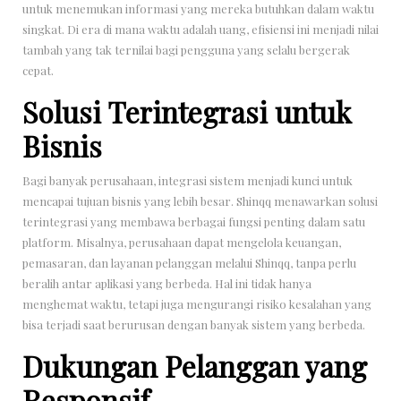
untuk menemukan informasi yang mereka butuhkan dalam waktu
singkat. Di era di mana waktu adalah uang, efisiensi ini menjadi nilai
tambah yang tak ternilai bagi pengguna yang selalu bergerak
cepat.
Solusi Terintegrasi untuk
Bisnis
Bagi banyak perusahaan, integrasi sistem menjadi kunci untuk
mencapai tujuan bisnis yang lebih besar. Shinqq menawarkan solusi
terintegrasi yang membawa berbagai fungsi penting dalam satu
platform. Misalnya, perusahaan dapat mengelola keuangan,
pemasaran, dan layanan pelanggan melalui Shinqq, tanpa perlu
beralih antar aplikasi yang berbeda. Hal ini tidak hanya
menghemat waktu, tetapi juga mengurangi risiko kesalahan yang
bisa terjadi saat berurusan dengan banyak sistem yang berbeda.
Dukungan Pelanggan yang
Responsif