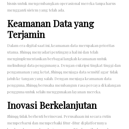
bisnis untuk mengembangkan operasional mereka tanpa harus
mengganti sistem yang telah ada.
Keamanan Data yang
Terjamin
Dalam era digital saat ini, keamanan data merupakan prioritas
utama. Shinqq menyadari pentingnya hal ini dan telah
mengimplementasikan berbagai langkah keamanan untuk
melindungi data penggunanya. Dengan enkripsi tingkat tinggi dan
pengamanan yang ketat, Shinqq menjaga data sensitif agar tidak
jatuh ke tangan yang salah. Dengan menjaga keamanan data
pengguna, Shinqq berusaha membangun rasa percaya di kalangan
pengguna untuk selalu menggunakan layanan mereka.
Inovasi Berkelanjutan
Shinqq tidak berhenti berinovasi. Perusahaan ini secara rutin
memperbarui dan memperbaiki fitur-fitur di platformnya