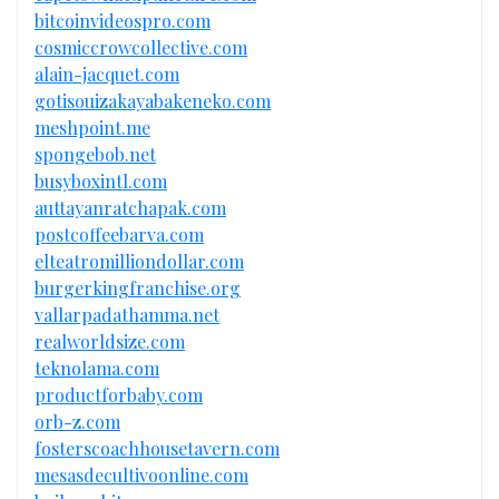
bitcoinvideospro.com
cosmiccrowcollective.com
alain-jacquet.com
gotisouizakayabakeneko.com
meshpoint.me
spongebob.net
busyboxintl.com
auttayanratchapak.com
postcoffeebarva.com
elteatromilliondollar.com
burgerkingfranchise.org
vallarpadathamma.net
realworldsize.com
teknolama.com
productforbaby.com
orb-z.com
fosterscoachhousetavern.com
mesasdecultivoonline.com