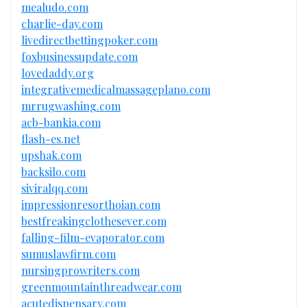
mealudo.com
charlie-day.com
livedirectbettingpoker.com
foxbusinessupdate.com
lovedaddy.org
integrativemedicalmassageplano.com
mrrugwashing.com
acb-bankia.com
flash-es.net
upshak.com
backsilo.com
siviralqq.com
impressionresorthoian.com
bestfreakingclothesever.com
falling-film-evaporator.com
sumuslawfirm.com
nursingprowriters.com
greenmountainthreadwear.com
acutedispensary.com