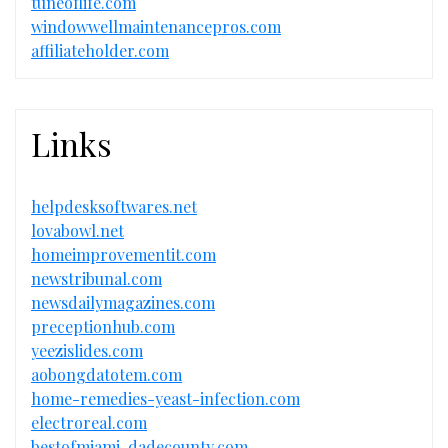
tuneoflife.com
windowwellmaintenancepros.com
affiliateholder.com
Links
helpdesksoftwares.net
lovabowl.net
homeimprovementit.com
newstribunal.com
newsdailymagazines.com
preceptionhub.com
yeezislides.com
aobongdatotem.com
home-remedies-yeast-infection.com
electroreal.com
bestofmiami-dadecounty.com