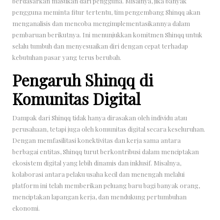
berdasarkan masukan dari pengguna. Misalnya, jika banyak
pengguna meminta fitur tertentu, tim pengembang Shinqq akan
menganalisis dan mencoba mengimplementasikannya dalam
pembaruan berikutnya. Ini menunjukkan komitmen Shinqq untuk
selalu tumbuh dan menyesuaikan diri dengan cepat terhadap
kebutuhan pasar yang terus berubah.
Pengaruh Shinqq di
Komunitas Digital
Dampak dari Shinqq tidak hanya dirasakan oleh individu atau
perusahaan, tetapi juga oleh komunitas digital secara keseluruhan.
Dengan memfasilitasi konektivitas dan kerja sama antara
berbagai entitas, Shinqq turut berkontribusi dalam menciptakan
ekosistem digital yang lebih dinamis dan inklusif. Misalnya,
kolaborasi antara pelaku usaha kecil dan menengah melalui
platform ini telah memberikan peluang baru bagi banyak orang,
menciptakan lapangan kerja, dan mendukung pertumbuhan
ekonomi.