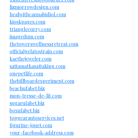
lizmorrowdesign.com
healwithcannabidiol.com
kioskpages.com
trianglecurry.com
imagedum.com
thetowerswellnessretreat.com
officialgelatostrain.com
kaethejeweler.com
sattamatkasattaking.com
onepetlife.com
thebillboardexperiment.com
beachufabet.biz
mon-tresse-de-lit.com
sugarufabet.biz
boxufabet.biz
topgearautoservices.net
figurine-jouet.com
your-facebook-address.com