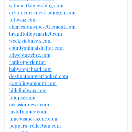
sattamatkanewsblog.com
cryptocurrencytradingcn.com
totowaz.com
charlestonwipesettlement.com
brandfollowmarket.com
weeklyjobnews.com
countyanimalshelter.com
adwebtagging.com
ranksuperior.net
babystepahead.com
destinationoverlooked.com
gamblingamount.com
hillclimbwax.com
hnopse.com
occasionnews.com
lustofmoney.com
timebusinesszone.com
peppers-reflection.com