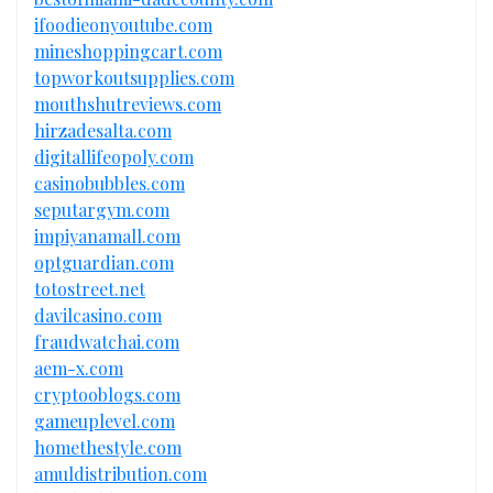
ifoodieonyoutube.com
mineshoppingcart.com
topworkoutsupplies.com
mouthshutreviews.com
hirzadesalta.com
digitallifeopoly.com
casinobubbles.com
seputargym.com
impiyanamall.com
optguardian.com
totostreet.net
davilcasino.com
fraudwatchai.com
aem-x.com
cryptooblogs.com
gameuplevel.com
homethestyle.com
amuldistribution.com