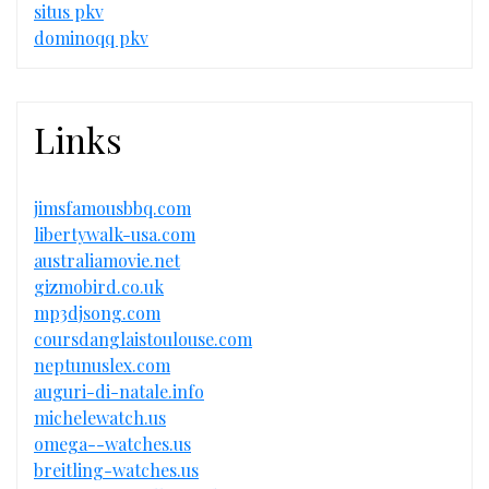
situs pkv
dominoqq pkv
Links
jimsfamousbbq.com
libertywalk-usa.com
australiamovie.net
gizmobird.co.uk
mp3djsong.com
coursdanglaistoulouse.com
neptunuslex.com
auguri-di-natale.info
michelewatch.us
omega--watches.us
breitling-watches.us