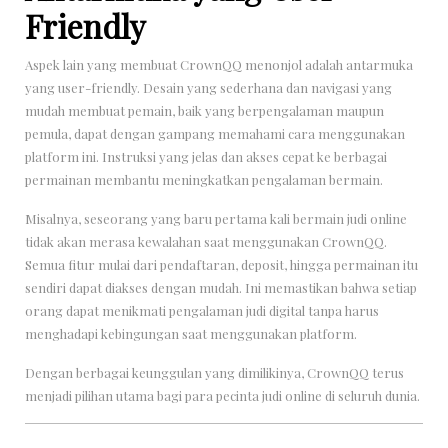
Friendly
Aspek lain yang membuat CrownQQ menonjol adalah antarmuka
yang user-friendly. Desain yang sederhana dan navigasi yang
mudah membuat pemain, baik yang berpengalaman maupun
pemula, dapat dengan gampang memahami cara menggunakan
platform ini. Instruksi yang jelas dan akses cepat ke berbagai
permainan membantu meningkatkan pengalaman bermain.
Misalnya, seseorang yang baru pertama kali bermain judi online
tidak akan merasa kewalahan saat menggunakan CrownQQ.
Semua fitur mulai dari pendaftaran, deposit, hingga permainan itu
sendiri dapat diakses dengan mudah. Ini memastikan bahwa setiap
orang dapat menikmati pengalaman judi digital tanpa harus
menghadapi kebingungan saat menggunakan platform.
Dengan berbagai keunggulan yang dimilikinya, CrownQQ terus
menjadi pilihan utama bagi para pecinta judi online di seluruh dunia.