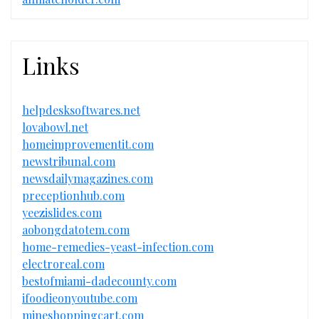
Links
helpdesksoftwares.net
lovabowl.net
homeimprovementit.com
newstribunal.com
newsdailymagazines.com
preceptionhub.com
yeezislides.com
aobongdatotem.com
home-remedies-yeast-infection.com
electroreal.com
bestofmiami-dadecounty.com
ifoodieonyoutube.com
mineshoppingcart.com