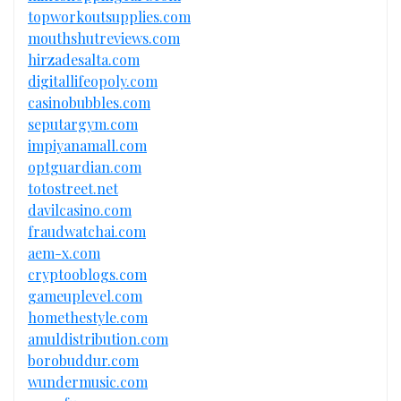
topworkoutsupplies.com
mouthshutreviews.com
hirzadesalta.com
digitallifeopoly.com
casinobubbles.com
seputargym.com
impiyanamall.com
optguardian.com
totostreet.net
davilcasino.com
fraudwatchai.com
aem-x.com
cryptooblogs.com
gameuplevel.com
homethestyle.com
amuldistribution.com
borobuddur.com
wundermusic.com