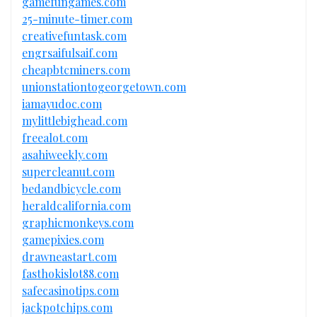
gamefungames.com
25-minute-timer.com
creativefuntask.com
engrsaifulsaif.com
cheapbtcminers.com
unionstationtogeorgetown.com
iamayudoc.com
mylittlebighead.com
freealot.com
asahiweekly.com
supercleanut.com
bedandbicycle.com
heraldcalifornia.com
graphicmonkeys.com
gamepixies.com
drawneastart.com
fasthokislot88.com
safecasinotips.com
jackpotchips.com