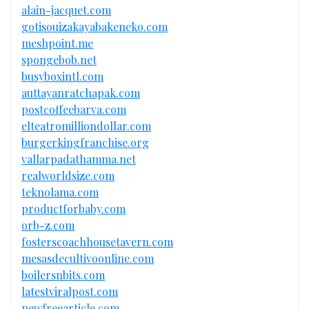
alain-jacquet.com
gotisouizakayabakeneko.com
meshpoint.me
spongebob.net
busyboxintl.com
auttayanratchapak.com
postcoffeebarva.com
elteatromilliondollar.com
burgerkingfranchise.org
vallarpadathamma.net
realworldsize.com
teknolama.com
productforbaby.com
orb-z.com
fosterscoachhousetavern.com
mesasdecultivoonline.com
boilersnbits.com
latestviralpost.com
newfreearticle.com