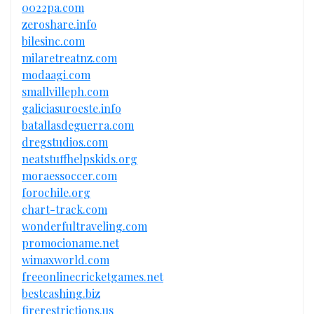
0022pa.com
zeroshare.info
bilesinc.com
milaretreatnz.com
modaagi.com
smallvilleph.com
galiciasuroeste.info
batallasdeguerra.com
dregstudios.com
neatstuffhelpskids.org
moraessoccer.com
forochile.org
chart-track.com
wonderfultraveling.com
promocioname.net
wimaxworld.com
freeonlinecricketgames.net
bestcashing.biz
firerestrictions.us