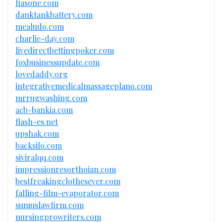
fiasone.com
danktankbattery.com
mealudo.com
charlie-day.com
livedirectbettingpoker.com
foxbusinessupdate.com
lovedaddy.org
integrativemedicalmassageplano.com
mrrugwashing.com
acb-bankia.com
flash-es.net
upshak.com
backsilo.com
siviralqq.com
impressionresorthoian.com
bestfreakingclothesever.com
falling-film-evaporator.com
sumuslawfirm.com
nursingprowriters.com