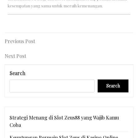
kesempatan yang sama untuk meraih kemenangan.
Post
Previous
Previous Post
Post
navigation
Next
Next Post
Post
Search
Search
Strategi Menang di Slot Zeus88 yang Wajib Kamu
Coba
Keuntungan Bermain Slot Zeus di Kasino Online