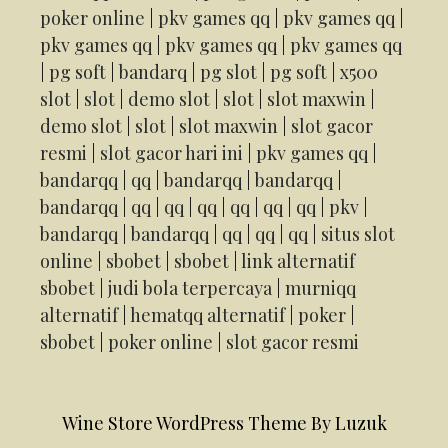
poker online
|
pkv games qq
|
pkv games qq
|
pkv games qq
|
pkv games qq
|
pkv games qq
|
pg soft
|
bandarq
|
pg slot
|
pg soft
|
x500
slot
|
slot
|
demo slot
|
slot
|
slot maxwin
|
demo slot
|
slot
|
slot maxwin
|
slot gacor
resmi
|
slot gacor hari ini
|
pkv games qq
|
bandarqq
|
qq
|
bandarqq
|
bandarqq
|
bandarqq
|
qq
|
qq
|
qq
|
qq
|
qq
|
qq
|
pkv
|
bandarqq
|
bandarqq
|
qq
|
qq
|
qq
|
situs slot
online
|
sbobet
|
sbobet
|
link alternatif
sbobet
|
judi bola terpercaya
|
murniqq
alternatif
|
hematqq alternatif
|
poker
|
sbobet
|
poker online
|
slot gacor resmi
Wine Store WordPress Theme By Luzuk