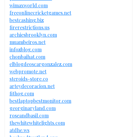
wimaxworld.com
freeonlinecricketgames.net
bestcashing.biz
firerestrictions.us
archiesbrooklyn.com
muambeiros.net
infozblog.com
chonbaihat.com
elblogdeoscargonzalez.com
webpromote.net
steroids-store.co
arteydecoracion.net
fithog.com
bestlaptopbestmonitor.com
georginaryland.com
roseandbasil.com
thewhitewhitelights.com
atdhe.ws