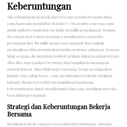
Keberuntungan
Ada sebuah kisah menarik dari seorang pemain bernama Rina,
yang baru saja mendaftar di Hoki777. Dia awalnya merasa ragu
untuk mulai bermain karena tidak memiliki pengalaman. Namun,
dorongan dari teman-temannya membuatnya mencoba
permainan slot. Memilih mesin yang menarik dan tampak
menjanjikan, Rina memutuskan untuk memutar gulungan. Dengan
tidak sengaja, dia menekan tombol taruhan dalam keadaan tegang.
Tiba-tiba, suara jackpot berbunyi, dan tampilan kemenangan
muncul di layar. Rina tidak hanya menang, tetapi mendapatkan
jumlah yang cukup besar, yang membuatnya terkejut sekaligus
bahagia. Momen tersebut menunjukkan bagaimana
keberuntungan dapat menghampiri siapa saja, meskipun mereka
baru dalam permainan.
Strategi dan Keberuntungan Bekerja
Bersama
Meskipun banyak yang percaya pada keberuntungan, ada juga