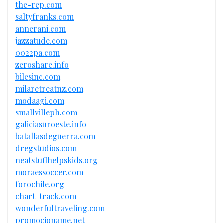
the-rep.com
saltyfranks.com
annerani.com
jazzatude.com
0022pa.com
zeroshare.info
bilesinc.com
milaretreatnz.com
modaagi.com
smallvilleph.com
galiciasuroeste.info
batallasdeguerra.com
dregstudios.com
neatstuffhelpskids.org
moraessoccer.com
forochile.org
chart-track.com
wonderfultraveling.com
promocioname.net