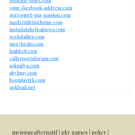
figurine-jouet.com
your-facebook-address.com
perroquet-ma-passion.com
modrenlivinghome.com
instadatahelpainews.com
geekdailies.com
merchrain.com
kmbb28.com
callreportsforum.com
sokmilya.com
abyluny.com
boomjavtrk.com
apklead.net
menuqq alternatif
|
pkv games
|
poker
|