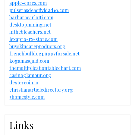
apple-cores.com
pulserasdeactividad10.com
barbaracarlotti.com
desktopmining.net
inthebleachers.net
lexapro-rx-store.com
buyskincareproducts.org
frenchbulldogpuppyforsale.net
kogamasquid.com
themultiplicationtablechart.com
casinoglamour.org
dextercoin.io
christianarticledirectory.org
5homestyle.com
Links