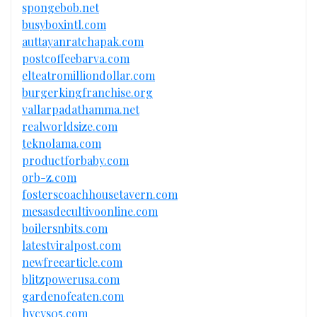
spongebob.net
busyboxintl.com
auttayanratchapak.com
postcoffeebarva.com
elteatromilliondollar.com
burgerkingfranchise.org
vallarpadathamma.net
realworldsize.com
teknolama.com
productforbaby.com
orb-z.com
fosterscoachhousetavern.com
mesasdecultivoonline.com
boilersnbits.com
latestviralpost.com
newfreearticle.com
blitzpowerusa.com
gardenofeaten.com
hycys05.com