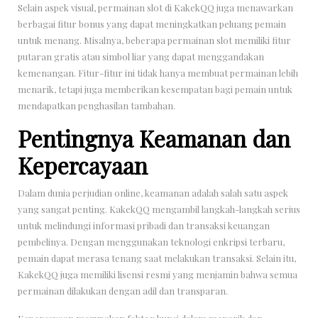
Selain aspek visual, permainan slot di KakekQQ juga menawarkan
berbagai fitur bonus yang dapat meningkatkan peluang pemain
untuk menang. Misalnya, beberapa permainan slot memiliki fitur
putaran gratis atau simbol liar yang dapat menggandakan
kemenangan. Fitur-fitur ini tidak hanya membuat permainan lebih
menarik, tetapi juga memberikan kesempatan bagi pemain untuk
mendapatkan penghasilan tambahan.
Pentingnya Keamanan dan
Kepercayaan
Dalam dunia perjudian online, keamanan adalah salah satu aspek
yang sangat penting. KakekQQ mengambil langkah-langkah serius
untuk melindungi informasi pribadi dan transaksi keuangan
pembelinya. Dengan menggunakan teknologi enkripsi terbaru,
pemain dapat merasa tenang saat melakukan transaksi. Selain itu,
KakekQQ juga memiliki lisensi resmi yang menjamin bahwa semua
permainan dilakukan dengan adil dan transparan.