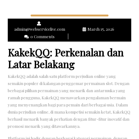
admin@webservicelive.com
March 15, 2026
0 Comments
KakekQQ: Perkenalan dan
Latar Belakang
KakekQQ adalah salah satu platform perjudian online yang
semakin populer di kalangan penggemar permainan slot. Dengan
berbagai pilihan permainan yang menarik dan antarmuka yang
ramah pengguna, KakekQQ menawarkan pengalaman bermain
yang menyenangkan bagi para pemain dari berbagai usia. Dalam
dunia perjudian online, di mana kompetisi semakin ketat, KakekQQ
berhasil menarik banyak perhatian dengan fitur-fitur inovatif dan
promosi menarik yang ditawarkannya.
Platform ini hadir dengan berbagai kategori permainan, dengan