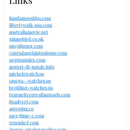
jimsfamousbbq.com
libertywalk-usa.com
australiamovie.net
gizmobird.co.uk
mp3djsong.com
coursdanglaistoulouse.com
neptunuslex.com
auguri-di-natale.info
michelewatch.us
omega--watches.us
breitling-watches.us
tgarnettcentrallautoads.com
fixadvert.com
autopluz.co
save3time-c.com
vexonhcf.com
demos-pixelsparadise.com