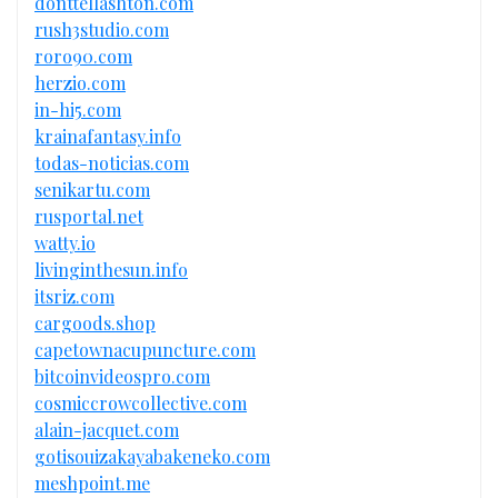
donttellashton.com
rush3studio.com
roro90.com
herzio.com
in-hi5.com
krainafantasy.info
todas-noticias.com
senikartu.com
rusportal.net
watty.io
livinginthesun.info
itsriz.com
cargoods.shop
capetownacupuncture.com
bitcoinvideospro.com
cosmiccrowcollective.com
alain-jacquet.com
gotisouizakayabakeneko.com
meshpoint.me