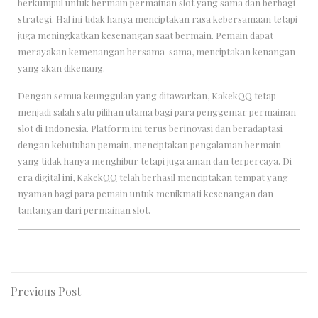
berkumpul untuk bermain permainan slot yang sama dan berbagi
strategi. Hal ini tidak hanya menciptakan rasa kebersamaan tetapi
juga meningkatkan kesenangan saat bermain. Pemain dapat
merayakan kemenangan bersama-sama, menciptakan kenangan
yang akan dikenang.
Dengan semua keunggulan yang ditawarkan, KakekQQ tetap
menjadi salah satu pilihan utama bagi para penggemar permainan
slot di Indonesia. Platform ini terus berinovasi dan beradaptasi
dengan kebutuhan pemain, menciptakan pengalaman bermain
yang tidak hanya menghibur tetapi juga aman dan terpercaya. Di
era digital ini, KakekQQ telah berhasil menciptakan tempat yang
nyaman bagi para pemain untuk menikmati kesenangan dan
tantangan dari permainan slot.
Post
Previous
Previous Post
Post