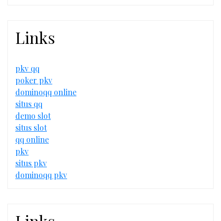
Links
pkv qq
poker pkv
dominoqq online
situs qq
demo slot
situs slot
qq online
pkv
situs pkv
dominoqq pkv
Links