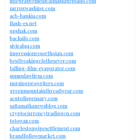
integrativemedicalmassageplano.com
mrrugwashing.com
acb-bankia.com
flash-es.net
upshak.com
backsilo.com
siviralqq.com
impressionresorthoian.com
bestfreakingclothesever.com
falling-film-evaporator.com
sumuslawfirm.com
nursingprowriters.com
greenmountainthreadwear.com
acutedispensary.com
sattamatkanewsblog.com
cryptocurrencytradingcn.com
totowaz.com
charlestonwipesettlement.com
brandfollowmarket.com