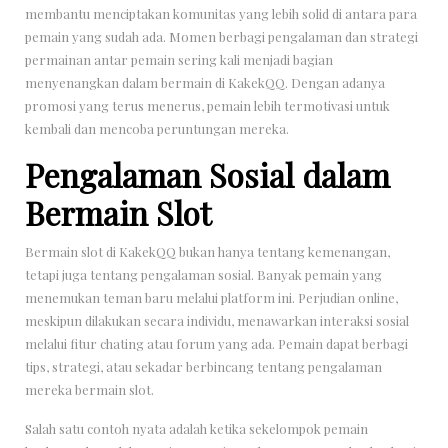
membantu menciptakan komunitas yang lebih solid di antara para
pemain yang sudah ada. Momen berbagi pengalaman dan strategi
permainan antar pemain sering kali menjadi bagian
menyenangkan dalam bermain di KakekQQ. Dengan adanya
promosi yang terus menerus, pemain lebih termotivasi untuk
kembali dan mencoba peruntungan mereka.
Pengalaman Sosial dalam
Bermain Slot
Bermain slot di KakekQQ bukan hanya tentang kemenangan,
tetapi juga tentang pengalaman sosial. Banyak pemain yang
menemukan teman baru melalui platform ini. Perjudian online,
meskipun dilakukan secara individu, menawarkan interaksi sosial
melalui fitur chating atau forum yang ada. Pemain dapat berbagi
tips, strategi, atau sekadar berbincang tentang pengalaman
mereka bermain slot.
Salah satu contoh nyata adalah ketika sekelompok pemain