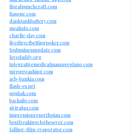
floralpunchcraft.com
fiasone.com
danktankbattery.com
mealudo.com
charlie-day.com
livedirectbettingpoker.com
foxbusinessupdate.com
lovedaddy.org
integrativemedicalmassageplano.com
mrrugwashing.com
acb-bankia.com
flash-es.net
upshak.com
backsilo.com
siviralqq.com
impressionresorthoian.com
bestfreakingclothesever.com
falling-film-evaporator.com