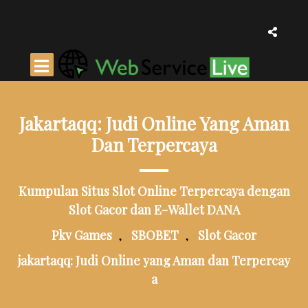
Skip
to
content
Jakartaqq: Judi Online Yang Aman
Dan Terpercaya
Kumpulan Situs Slot Online Terpercaya dengan
Slot Gacor dan E-Wallet DANA
Pkv Games
SBOBET
Slot Gacor
,
,
jakartaqq: Judi Online yang Aman dan Terpercay
a