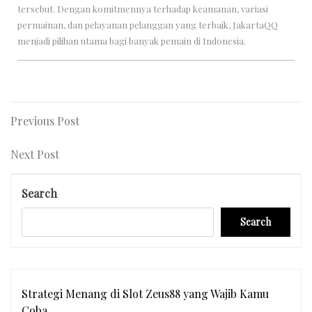
tersebut. Dengan komitmennya terhadap keamanan, variasi
permainan, dan pelayanan pelanggan yang terbaik, JakartaQQ
menjadi pilihan utama bagi banyak pemain di Indonesia.
Post
Previous
Previous Post
Post
navigation
Next
Next Post
Post
Search
Search
Strategi Menang di Slot Zeus88 yang Wajib Kamu
Coba