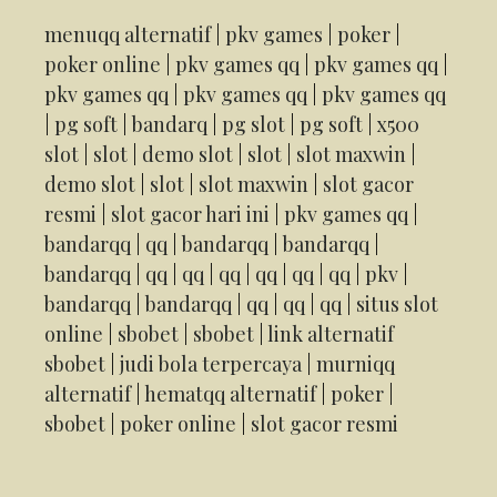
menuqq alternatif
|
pkv games
|
poker
|
poker online
|
pkv games qq
|
pkv games qq
|
pkv games qq
|
pkv games qq
|
pkv games qq
|
pg soft
|
bandarq
|
pg slot
|
pg soft
|
x500
slot
|
slot
|
demo slot
|
slot
|
slot maxwin
|
demo slot
|
slot
|
slot maxwin
|
slot gacor
resmi
|
slot gacor hari ini
|
pkv games qq
|
bandarqq
|
qq
|
bandarqq
|
bandarqq
|
bandarqq
|
qq
|
qq
|
qq
|
qq
|
qq
|
qq
|
pkv
|
bandarqq
|
bandarqq
|
qq
|
qq
|
qq
|
situs slot
online
|
sbobet
|
sbobet
|
link alternatif
sbobet
|
judi bola terpercaya
|
murniqq
alternatif
|
hematqq alternatif
|
poker
|
sbobet
|
poker online
|
slot gacor resmi