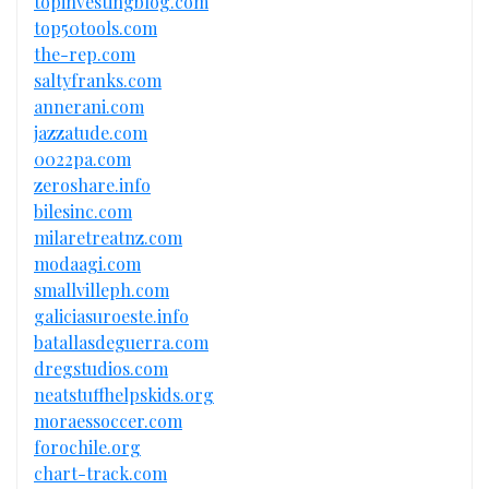
topinvestingblog.com
top50tools.com
the-rep.com
saltyfranks.com
annerani.com
jazzatude.com
0022pa.com
zeroshare.info
bilesinc.com
milaretreatnz.com
modaagi.com
smallvilleph.com
galiciasuroeste.info
batallasdeguerra.com
dregstudios.com
neatstuffhelpskids.org
moraessoccer.com
forochile.org
chart-track.com