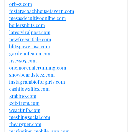
orb-z.com
fosterscoachhousetavern.com
mesasdecultivoonline.com
boilersnbits.com
latestviralpost.com
newfreearticle.com
blitzpowerusa.com
gardenofeaten.com
hycys05.com
onemoremilerunning.com
snowboardsteez.com
instagrambioforgirls.com
cashflowxfiles.com
kmbb10.com
getxtrem.com
weactinfo.com
meshingsocial.com
thearguer.com
marketing-mobile-app.com