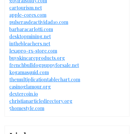
goviralstudy.com
cartourism.net
apple-cores.com
pulserasdeactividad10.com
barbaracarlotti.com
desktopmining.net
inthebleachers.net
lexapro-rx-store.com
buyskincareproducts.org
frenchbulldogpuppyforsale.net
kogamasquid.com
themultiplicationtablechart.com
casinoglamour.org
dextercoin.io
christianarticledirectory.org
5homestyle.com