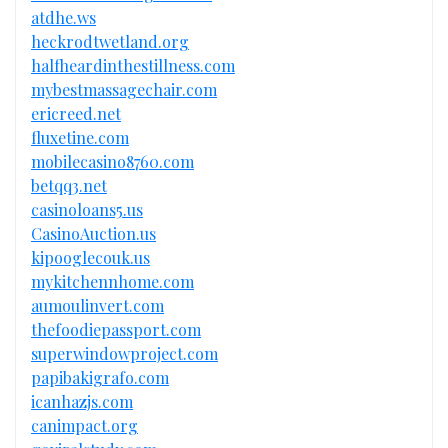
atdhe.ws
heckrodtwetland.org
halfheardinthestillness.com
mybestmassagechair.com
ericreed.net
fluxetine.com
mobilecasino8760.com
betqq3.net
casinoloans5.us
CasinoAuction.us
kipooglecouk.us
mykitchennhome.com
aumoulinvert.com
thefoodiepassport.com
superwindowproject.com
papibakigrafo.com
icanhazjs.com
canimpact.org