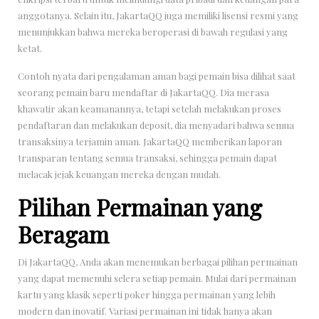
anggotanya. Selain itu, JakartaQQ juga memiliki lisensi resmi yang
menunjukkan bahwa mereka beroperasi di bawah regulasi yang
ketat.
Contoh nyata dari pengalaman aman bagi pemain bisa dilihat saat
seorang pemain baru mendaftar di JakartaQQ. Dia merasa
khawatir akan keamanannya, tetapi setelah melakukan proses
pendaftaran dan melakukan deposit, dia menyadari bahwa semua
transaksinya terjamin aman. JakartaQQ memberikan laporan
transparan tentang semua transaksi, sehingga pemain dapat
melacak jejak keuangan mereka dengan mudah.
Pilihan Permainan yang
Beragam
Di JakartaQQ, Anda akan menemukan berbagai pilihan permainan
yang dapat memenuhi selera setiap pemain. Mulai dari permainan
kartu yang klasik seperti poker hingga permainan yang lebih
modern dan inovatif. Variasi permainan ini tidak hanya akan