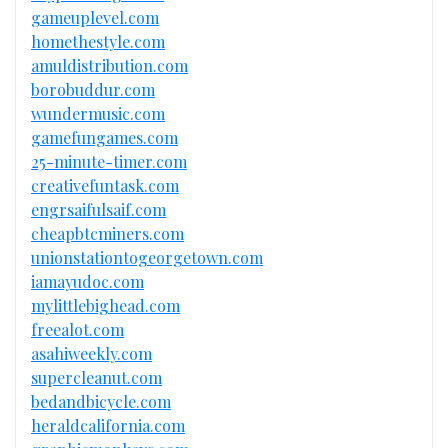
gameuplevel.com
homethestyle.com
amuldistribution.com
borobuddur.com
wundermusic.com
gamefungames.com
25-minute-timer.com
creativefuntask.com
engrsaifulsaif.com
cheapbtcminers.com
unionstationtogeorgetown.com
iamayudoc.com
mylittlebighead.com
freealot.com
asahiweekly.com
supercleanut.com
bedandbicycle.com
heraldcalifornia.com