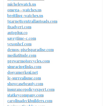
michelewatch.us
omega--watches.us
breitling-watches.us
tgarnettcentrallautoads.com
fixadvert.com
autopluz.co
save3time-c.com
vexonhcf.com
demos-pixelsparadise.com
mediatitude.com
prewarmotorcycles.com
simracinglinks.com
dosyamerkezi.net
le-surrealisme.com
showcasebeauty.com
insurancepolicyexpert.com
statkeycompany.com
carolinadeckbuilders.com