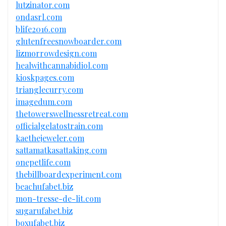
lutzinator.com
ondasrl.com
blife2016.com
glutenfreesnowboarder.com
lizmorrowdesign.com
healwithcannabidiol.com
kioskpages.com
trianglecurry.com
imagedum.com
thetowerswellnessretreat.com
officialgelatostrain.com
kaethejeweler.com
sattamatkasattaking.com
onepetlife.com
thebillboardexperiment.com
beachufabet.biz
mon-tresse-de-lit.com
sugarufabet.biz
boxufabet.biz