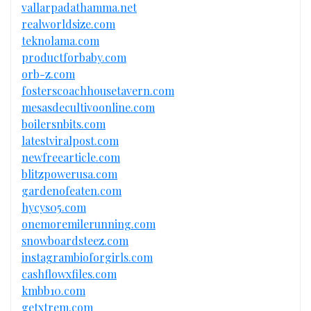
vallarpadathamma.net
realworldsize.com
teknolama.com
productforbaby.com
orb-z.com
fosterscoachhousetavern.com
mesasdecultivoonline.com
boilersnbits.com
latestviralpost.com
newfreearticle.com
blitzpowerusa.com
gardenofeaten.com
hycys05.com
onemoremilerunning.com
snowboardsteez.com
instagrambioforgirls.com
cashflowxfiles.com
kmbb10.com
getxtrem.com