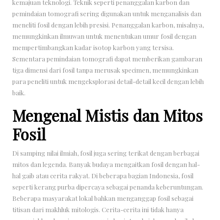
kemajuan teknologi. Teknik seperti penanggalan karbon dan
pemindaian tomografi sering digunakan untuk menganalisis dan
meneliti fosil dengan lebih presisi. Penanggalan karbon, misalnya,
memungkinkan ilmuwan untuk menentukan umur fosil dengan
mempertimbangkan kadar isotop karbon yang tersisa.
Sementara pemindaian tomografi dapat memberikan gambaran
tiga dimensi dari fosil tanpa merusak specimen, memungkinkan
para peneliti untuk mengeksplorasi detail-detail kecil dengan lebih
baik.
Mengenal Mistis dan Mitos
Fosil
Di samping nilai ilmiah, fosil juga sering terikat dengan berbagai
mitos dan legenda. Banyak budaya mengaitkan fosil dengan hal-
hal gaib atau cerita rakyat. Di beberapa bagian Indonesia, fosil
seperti kerang purba dipercaya sebagai penanda keberuntungan.
Beberapa masyarakat lokal bahkan menganggap fosil sebagai
titisan dari makhluk mitologis. Cerita-cerita ini tidak hanya