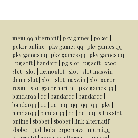
menuqq alternatif
|
pkv games
|
poker
|
poker online
|
pkv games qq
|
pkv games qq
|
pkv games qq
|
pkv games qq
|
pkv games qq
|
pg soft
|
bandarq
|
pg slot
|
pg soft
|
x500
slot
|
slot
|
demo slot
|
slot
|
slot maxwin
|
demo slot
|
slot
|
slot maxwin
|
slot gacor
resmi
|
slot gacor hari ini
|
pkv games qq
|
bandarqq
|
qq
|
bandarqq
|
bandarqq
|
bandarqq
|
qq
|
qq
|
qq
|
qq
|
qq
|
qq
|
pkv
|
bandarqq
|
bandarqq
|
qq
|
qq
|
qq
|
situs slot
online
|
sbobet
|
sbobet
|
link alternatif
sbobet
|
judi bola terpercaya
|
murniqq