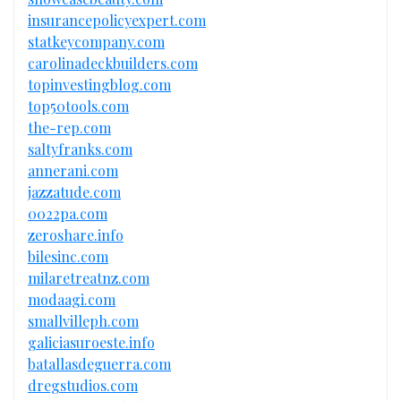
insurancepolicyexpert.com
statkeycompany.com
carolinadeckbuilders.com
topinvestingblog.com
top50tools.com
the-rep.com
saltyfranks.com
annerani.com
jazzatude.com
0022pa.com
zeroshare.info
bilesinc.com
milaretreatnz.com
modaagi.com
smallvilleph.com
galiciasuroeste.info
batallasdeguerra.com
dregstudios.com