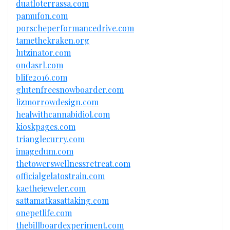
duatloterrassa.com
pamufon.com
porscheperformancedrive.com
tamethekraken.org
lutzinator.com
ondasrl.com
blife2016.com
glutenfreesnowboarder.com
lizmorrowdesign.com
healwithcannabidiol.com
kioskpages.com
trianglecurry.com
imagedum.com
thetowerswellnessretreat.com
officialgelatostrain.com
kaethejeweler.com
sattamatkasattaking.com
onepetlife.com
thebillboardexperiment.com