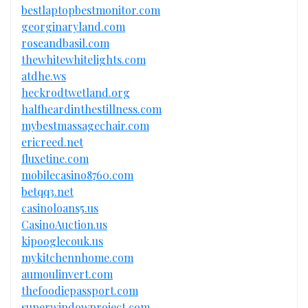
bestlaptopbestmonitor.com
georginaryland.com
roseandbasil.com
thewhitewhitelights.com
atdhe.ws
heckrodtwetland.org
halfheardinthestillness.com
mybestmassagechair.com
ericreed.net
fluxetine.com
mobilecasino8760.com
betqq3.net
casinoloans5.us
CasinoAuction.us
kipooglecouk.us
mykitchennhome.com
aumoulinvert.com
thefoodiepassport.com
superwindowproject.com