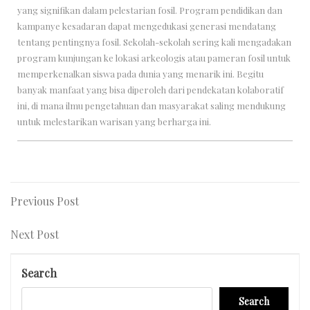
yang signifikan dalam pelestarian fosil. Program pendidikan dan
kampanye kesadaran dapat mengedukasi generasi mendatang
tentang pentingnya fosil. Sekolah-sekolah sering kali mengadakan
program kunjungan ke lokasi arkeologis atau pameran fosil untuk
memperkenalkan siswa pada dunia yang menarik ini. Begitu
banyak manfaat yang bisa diperoleh dari pendekatan kolaboratif
ini, di mana ilmu pengetahuan dan masyarakat saling mendukung
untuk melestarikan warisan yang berharga ini.
Post
Previous
Previous Post
Post
navigation
Next
Next Post
Post
Search
Search