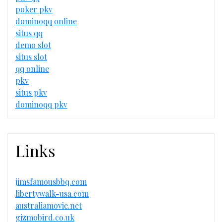
poker pkv
dominoqq online
situs qq
demo slot
situs slot
qq online
pkv
situs pkv
dominoqq pkv
Links
jimsfamousbbq.com
libertywalk-usa.com
australiamovie.net
gizmobird.co.uk