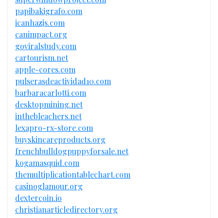
papibakigrafo.com
icanhazjs.com
canimpact.org
goviralstudy.com
cartourism.net
apple-cores.com
pulserasdeactividad10.com
barbaracarlotti.com
desktopmining.net
inthebleachers.net
lexapro-rx-store.com
buyskincareproducts.org
frenchbulldogpuppyforsale.net
kogamasquid.com
themultiplicationtablechart.com
casinoglamour.org
dextercoin.io
christianarticledirectory.org