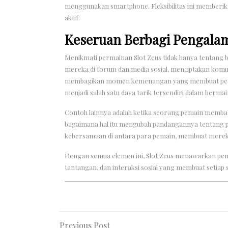
menggunakan smartphone. Fleksibilitas ini memberik
aktif.
Keseruan Berbagi Pengala
Menikmati permainan Slot Zeus tidak hanya tentang
mereka di forum dan media sosial, menciptakan komun
membagikan momen kemenangan yang membuat permain
menjadi salah satu daya tarik tersendiri dalam bermain
Contoh lainnya adalah ketika seorang pemain memba
bagaimana hal itu mengubah pandangannya tentang per
kebersamaan di antara para pemain, membuat mereka
Dengan semua elemen ini, Slot Zeus menawarkan pen
tantangan, dan interaksi sosial yang membuat setiap 
Post
Previous
Previous Post