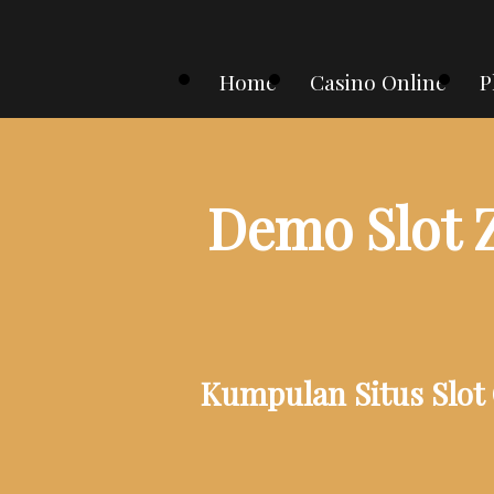
Skip
to
content
Home
Casino Online
P
Demo Slot 
Kumpulan Situs Slot