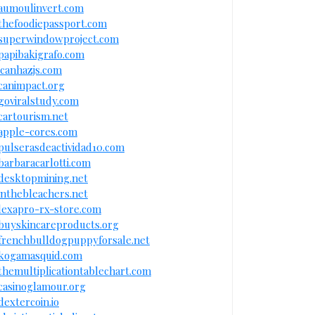
aumoulinvert.com
thefoodiepassport.com
superwindowproject.com
papibakigrafo.com
icanhazjs.com
canimpact.org
goviralstudy.com
cartourism.net
apple-cores.com
pulserasdeactividad10.com
barbaracarlotti.com
desktopmining.net
inthebleachers.net
lexapro-rx-store.com
buyskincareproducts.org
frenchbulldogpuppyforsale.net
kogamasquid.com
themultiplicationtablechart.com
casinoglamour.org
dextercoin.io