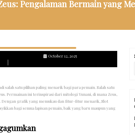
Zeus: Pengalaman Bermain yang M
October 12, 2025
i salah satu pilihan paling menarik bagi para pemain. Salah satu
s. Permainan ini terinspirasi dari mitologi Yunani, di mana Zeus,
. Dengan grafik yang memukau dan fitur-fitur menarik, Slot
kkan bagi semua lapisan pemain, baik yang baru maupun yang
ngagumkan