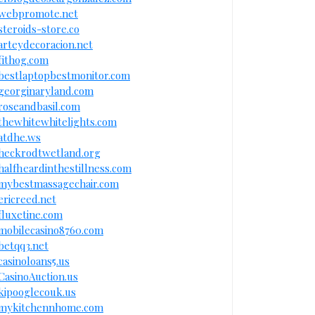
webpromote.net
steroids-store.co
arteydecoracion.net
fithog.com
bestlaptopbestmonitor.com
georginaryland.com
roseandbasil.com
thewhitewhitelights.com
atdhe.ws
heckrodtwetland.org
halfheardinthestillness.com
mybestmassagechair.com
ericreed.net
fluxetine.com
mobilecasino8760.com
betqq3.net
casinoloans5.us
CasinoAuction.us
kipooglecouk.us
mykitchennhome.com