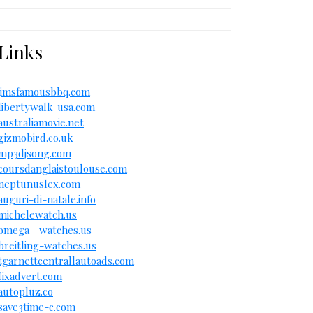
Links
jimsfamousbbq.com
libertywalk-usa.com
australiamovie.net
gizmobird.co.uk
mp3djsong.com
coursdanglaistoulouse.com
neptunuslex.com
auguri-di-natale.info
michelewatch.us
omega--watches.us
breitling-watches.us
tgarnettcentrallautoads.com
fixadvert.com
autopluz.co
save3time-c.com