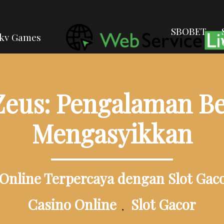
SBOBET
kv Games
Zeus: Pengalaman B
Mengasyikkan
 Online Terpercaya dengan Slot Gac
Casino Online
Slot Gacor
,