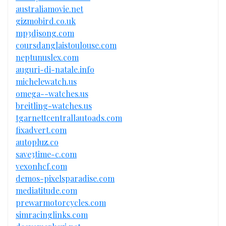
australiamovie.net
gizmobird.co.uk
mp3djsong.com
coursdanglaistoulouse.com
neptunuslex.com
auguri-di-natale.info
michelewatch.us
omega--watches.us
breitling-watches.us
tgarnettcentrallautoads.com
fixadvert.com
autopluz.co
save3time-c.com
vexonhcf.com
demos-pixelsparadise.com
mediatitude.com
prewarmotorcycles.com
simracinglinks.com