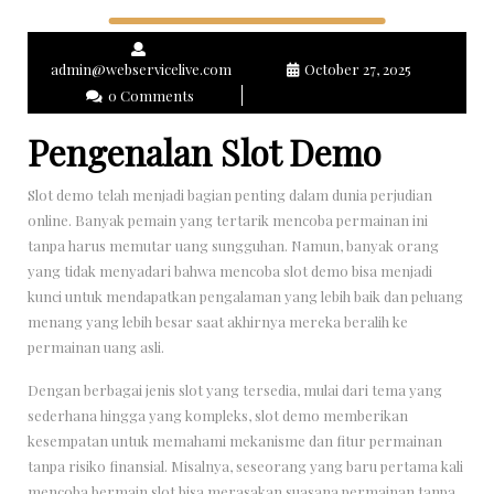
admin@webservicelive.com
October 27, 2025
0 Comments
Pengenalan Slot Demo
Slot demo telah menjadi bagian penting dalam dunia perjudian
online. Banyak pemain yang tertarik mencoba permainan ini
tanpa harus memutar uang sungguhan. Namun, banyak orang
yang tidak menyadari bahwa mencoba slot demo bisa menjadi
kunci untuk mendapatkan pengalaman yang lebih baik dan peluang
menang yang lebih besar saat akhirnya mereka beralih ke
permainan uang asli.
Dengan berbagai jenis slot yang tersedia, mulai dari tema yang
sederhana hingga yang kompleks, slot demo memberikan
kesempatan untuk memahami mekanisme dan fitur permainan
tanpa risiko finansial. Misalnya, seseorang yang baru pertama kali
mencoba bermain slot bisa merasakan suasana permainan tanpa