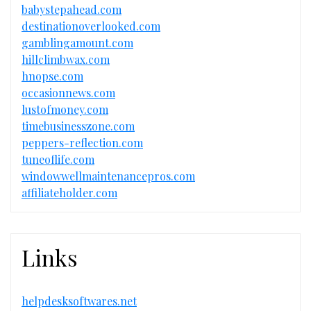
babystepahead.com
destinationoverlooked.com
gamblingamount.com
hillclimbwax.com
hnopse.com
occasionnews.com
lustofmoney.com
timebusinesszone.com
peppers-reflection.com
tuneoflife.com
windowwellmaintenancepros.com
affiliateholder.com
Links
helpdesksoftwares.net