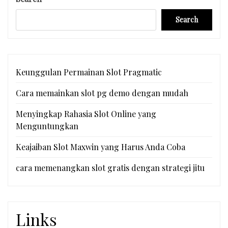
Search
Keunggulan Permainan Slot Pragmatic
Cara memainkan slot pg demo dengan mudah
Menyingkap Rahasia Slot Online yang
Menguntungkan
Keajaiban Slot Maxwin yang Harus Anda Coba
cara memenangkan slot gratis dengan strategi jitu
Links