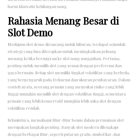
harus khawatir kehilangan uang.
Rahasia Menang Besar di
Slot Demo
Meskipun slot demo dirancang untuk hiburan, terdapat sejumlah
strategi yang bisa diterapkan untuk meningkatkan peluang
menang ketika bermigrasi ke slot uang sungguhan. Pertama,
penting untuk memilih slot yang sesuai dengan preferensi dan
gaya bermain. Setiap slot memiliki tingkat volatilitas yang berbeda,
yang berpengaruh pada frekuensi dan ukuran pembayaran. Dalam
contoh nyata, seorang pemain yang menyukai risiko yang lebih
tinggi mungkin memilih slot dengan volatilitas tinggi, sementara
pemain yang lebih konservatif mungkin lebih suka slot dengan
volatilitas rendah.
Selanjutnya, memahami fitur-fitur bonus dalam permainan slot
merupakan langkah penting. Banyak slot modern dilengkapi
dengan berbagai fitur, seperti putaran gratis, simbol liar, dan