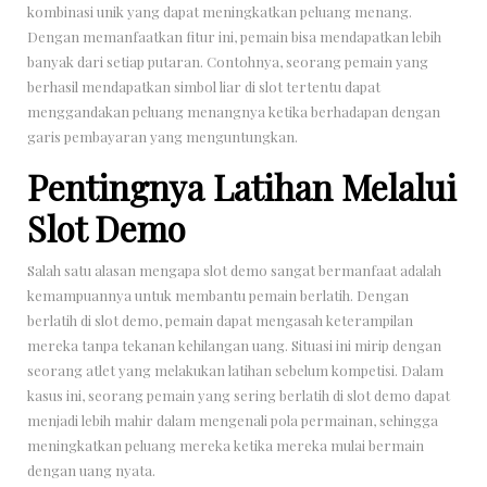
kombinasi unik yang dapat meningkatkan peluang menang.
Dengan memanfaatkan fitur ini, pemain bisa mendapatkan lebih
banyak dari setiap putaran. Contohnya, seorang pemain yang
berhasil mendapatkan simbol liar di slot tertentu dapat
menggandakan peluang menangnya ketika berhadapan dengan
garis pembayaran yang menguntungkan.
Pentingnya Latihan Melalui
Slot Demo
Salah satu alasan mengapa slot demo sangat bermanfaat adalah
kemampuannya untuk membantu pemain berlatih. Dengan
berlatih di slot demo, pemain dapat mengasah keterampilan
mereka tanpa tekanan kehilangan uang. Situasi ini mirip dengan
seorang atlet yang melakukan latihan sebelum kompetisi. Dalam
kasus ini, seorang pemain yang sering berlatih di slot demo dapat
menjadi lebih mahir dalam mengenali pola permainan, sehingga
meningkatkan peluang mereka ketika mereka mulai bermain
dengan uang nyata.