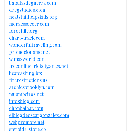
batallasdeguerra.com
dregstudios.com
neatstuffhelpskids.org
moraessoccer.com
forochile.org
chart-track.com
wonderfultraveling.com
promocioname.net
wimaxworld.com
freeonlinecricketgames.net
bestcashing.biz
firerestrictions.us
archiesbrooklyn.com
muambeiros.net
infozblog.com
chonbaihat.com
elblogdeoscargonzalez.com
webpromote.net
steroids-store.co