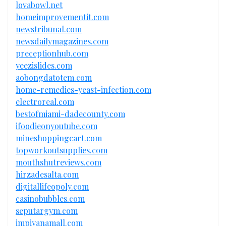
lovabowl.net
homeimprovementit.com
newstribunal.com
newsdailymagazines.com
preceptionhub.com
yeezislides.com
aobongdatotem.com
home-remedies-yeast-infection.com
electroreal.com
bestofmiami-dadecounty.com
ifoodieonyoutube.com
mineshoppingcart.com
topworkoutsupplies.com
mouthshutreviews.com
hirzadesalta.com
digitallifeopoly.com
casinobubbles.com
seputargym.com
impiyanamall.com