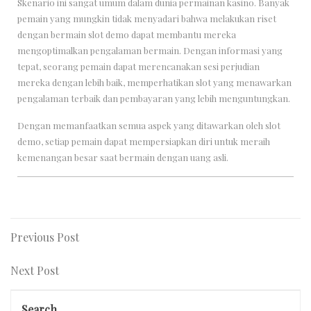
Skenario ini sangat umum dalam dunia permainan kasino. Banyak
pemain yang mungkin tidak menyadari bahwa melakukan riset
dengan bermain slot demo dapat membantu mereka
mengoptimalkan pengalaman bermain. Dengan informasi yang
tepat, seorang pemain dapat merencanakan sesi perjudian
mereka dengan lebih baik, memperhatikan slot yang menawarkan
pengalaman terbaik dan pembayaran yang lebih menguntungkan.
Dengan memanfaatkan semua aspek yang ditawarkan oleh slot
demo, setiap pemain dapat mempersiapkan diri untuk meraih
kemenangan besar saat bermain dengan uang asli.
Post
Previous
Previous Post
Post
navigation
Next
Next Post
Post
Search