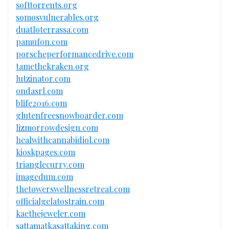
softtorrents.org
somosvulnerables.org
duatloterrassa.com
pamufon.com
porscheperformancedrive.com
tamethekraken.org
lutzinator.com
ondasrl.com
blife2016.com
glutenfreesnowboarder.com
lizmorrowdesign.com
healwithcannabidiol.com
kioskpages.com
trianglecurry.com
imagedum.com
thetowerswellnessretreat.com
officialgelatostrain.com
kaethejeweler.com
sattamatkasattaking.com