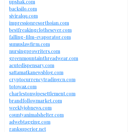
upshak.com
backsilo.com
siviralqq.com
impressionresorthoian.com
bestfreakingclothesever.com
falling-film-evaporator.com
sumuslawfirm.com
nursingprowriters.com
greenmountainthreadwear.com
acutedispensary.com
sattamatkanewsblog.com
cryptocurrencytradingcn.com
totowaz.com
charlestonwipesettlement.com
brandfollowmarket.com
weeklyjobnews.com
countyanimalshelter.com
adwebtagging.com
ranksuperior.net