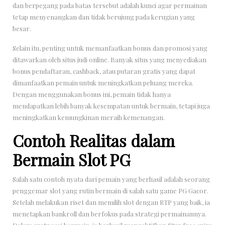
dan berpegang pada batas tersebut adalah kunci agar permainan
tetap menyenangkan dan tidak berujung pada kerugian yang
besar.
Selain itu, penting untuk memanfaatkan bonus dan promosi yang
ditawarkan oleh situs judi online. Banyak situs yang menyediakan
bonus pendaftaran, cashback, atau putaran gratis yang dapat
dimanfaatkan pemain untuk meningkatkan peluang mereka.
Dengan menggunakan bonus ini, pemain tidak hanya
mendapatkan lebih banyak kesempatan untuk bermain, tetapi juga
meningkatkan kemungkinan meraih kemenangan.
Contoh Realitas dalam
Bermain Slot PG
Salah satu contoh nyata dari pemain yang berhasil adalah seorang
penggemar slot yang rutin bermain di salah satu game PG Gacor.
Setelah melakukan riset dan memilih slot dengan RTP yang baik, ia
menetapkan bankroll dan berfokus pada strategi permainannya.