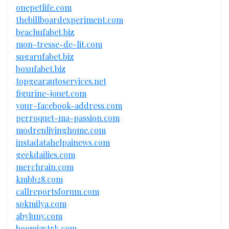
onepetlife.com
thebillboardexperiment.com
beachufabet.biz
mon-tresse-de-lit.com
sugarufabet.biz
boxufabet.biz
topgearautoservices.net
figurine-jouet.com
your-facebook-address.com
perroquet-ma-passion.com
modrenlivinghome.com
instadatahelpainews.com
geekdailies.com
merchrain.com
kmbb28.com
callreportsforum.com
sokmilya.com
abyluny.com
boomjavtrk.com