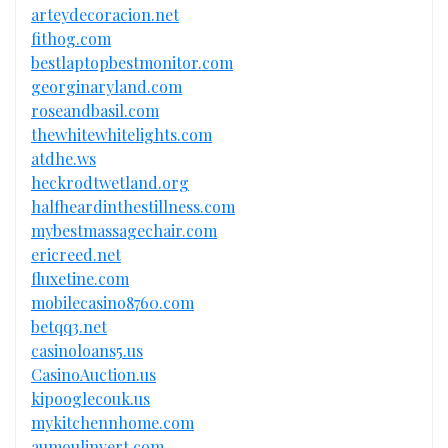
arteydecoracion.net
fithog.com
bestlaptopbestmonitor.com
georginaryland.com
roseandbasil.com
thewhitewhitelights.com
atdhe.ws
heckrodtwetland.org
halfheardinthestillness.com
mybestmassagechair.com
ericreed.net
fluxetine.com
mobilecasino8760.com
betqq3.net
casinoloans5.us
CasinoAuction.us
kipooglecouk.us
mykitchennhome.com
aumoulinvert.com