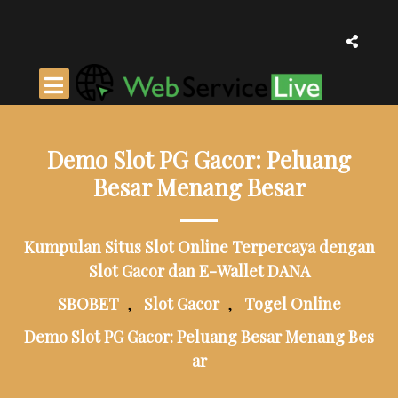
Skip
to
content
Demo Slot PG Gacor: Peluang
Besar Menang Besar
Kumpulan Situs Slot Online Terpercaya dengan
Slot Gacor dan E-Wallet DANA
SBOBET
Slot Gacor
Togel Online
,
,
Demo Slot PG Gacor: Peluang Besar Menang Bes
ar