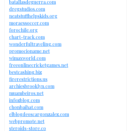
batallasdeguerra.com
dregstudios.com
neatstuffhelpskids.org
moraessoccer.com
forochile.org
chart-track.com
wonderfultraveling.com
promocioname.net
wimaxworld.com
freeonlinecricketgames.net
bestcashing.biz
firerestrictions.us
archiesbrooklyn.com
muambeiros.net
infozblog.com
chonbaihat.com
elblogdeoscargonzalez.com
webpromote.net
steroids-store.co