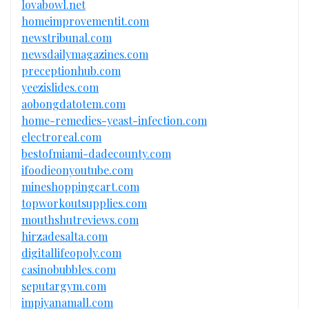
lovabowl.net
homeimprovementit.com
newstribunal.com
newsdailymagazines.com
preceptionhub.com
yeezislides.com
aobongdatotem.com
home-remedies-yeast-infection.com
electroreal.com
bestofmiami-dadecounty.com
ifoodieonyoutube.com
mineshoppingcart.com
topworkoutsupplies.com
mouthshutreviews.com
hirzadesalta.com
digitallifeopoly.com
casinobubbles.com
seputargym.com
impiyanamall.com