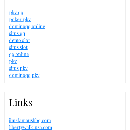
pkv qq
poker pkv
dominoqq online
situs qq
demo slot
situs slot
qq online
pkv
situs pkv
dominoqq pkv
Links
jimsfamousbbq.com
libertywalk-usa.com