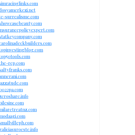
simracinglinks.com
dosyamerkezi.net
le-surrealisme.com
showcasebeauty.com
insurancepolicyexpert.com
statkeycompany.com
carolinadeckbuilders.com
topinvestingblog.com
top50tools.com
the-rep.com
saltyfranks.com
annerani.com
jazzatude.com
0022pa.com
zeroshare.info
bilesinc.com
milaretreatnz.com
modaagi.com
smallvilleph.com
galiciasuroeste.info