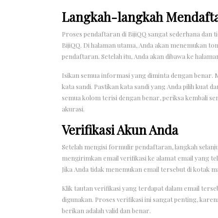
Langkah-langkah Mendaftar
Proses pendaftaran di BijiQQ sangat sederhana dan t
BijiQQ. Di halaman utama, Anda akan menemukan tomb
pendaftaran. Setelah itu, Anda akan dibawa ke halaman
Isikan semua informasi yang diminta dengan benar. M
kata sandi. Pastikan kata sandi yang Anda pilih kuat 
semua kolom terisi dengan benar, periksa kembali s
akurasi.
Verifikasi Akun Anda
Setelah mengisi formulir pendaftaran, langkah selanj
mengirimkan email verifikasi ke alamat email yang tel
Jika Anda tidak menemukan email tersebut di kotak m
Klik tautan verifikasi yang terdapat dalam email terse
digunakan. Proses verifikasi ini sangat penting, ka
berikan adalah valid dan benar.