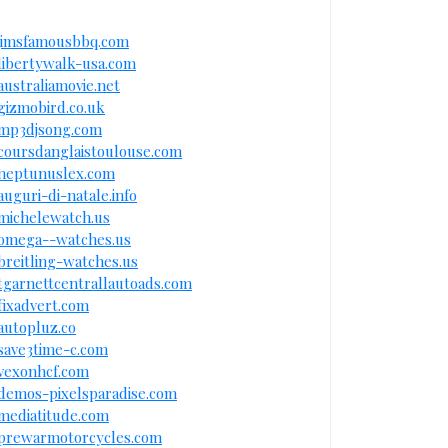
jimsfamousbbq.com
libertywalk-usa.com
australiamovie.net
gizmobird.co.uk
mp3djsong.com
coursdanglaistoulouse.com
neptunuslex.com
auguri-di-natale.info
michelewatch.us
omega--watches.us
breitling-watches.us
tgarnettcentrallautoads.com
fixadvert.com
autopluz.co
save3time-c.com
vexonhcf.com
demos-pixelsparadise.com
mediatitude.com
prewarmotorcycles.com