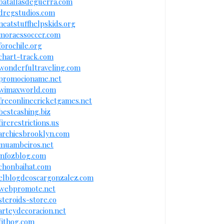
batallasdeguerra.com
dregstudios.com
neatstuffhelpskids.org
moraessoccer.com
forochile.org
chart-track.com
wonderfultraveling.com
promocioname.net
wimaxworld.com
freeonlinecricketgames.net
bestcashing.biz
firerestrictions.us
archiesbrooklyn.com
muambeiros.net
infozblog.com
chonbaihat.com
elblogdeoscargonzalez.com
webpromote.net
steroids-store.co
arteydecoracion.net
fithog.com