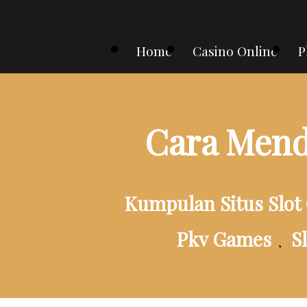
Skip
to
content
Home
Casino Online
P
Cara Mend
Kumpulan Situs Slot
Pkv Games
S
,