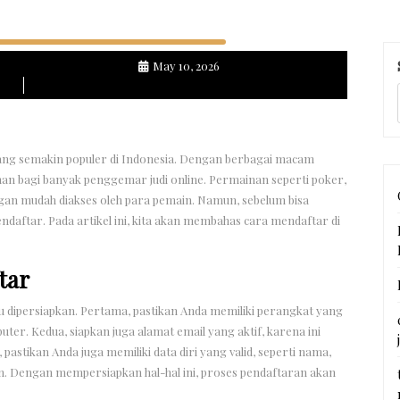
May 10, 2026
yang semakin populer di Indonesia. Dengan berbagai macam
han bagi banyak penggemar judi online. Permainan seperti poker,
ngan mudah diakses oleh para pemain. Namun, sebelum bisa
ndaftar. Pada artikel ini, kita akan membahas cara mendaftar di
tar
u dipersiapkan. Pertama, pastikan Anda memiliki perangkat yang
ter. Kedua, siapkan juga alamat email yang aktif, karena ini
pastikan Anda juga memiliki data diri yang valid, seperti nama,
n. Dengan mempersiapkan hal-hal ini, proses pendaftaran akan