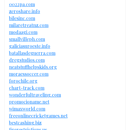
0022pa.com
zeroshare.info
bilesinc.com
milaretreatnz.com
modaagi.com
smallvilleph.com
galiciasuroeste.info
batallasdeguerra.com
dregstudios.com
neatstuffhelpskids.org
moraessoccer.com
forochile.org
chart-track.com
wonderfultraveling.com
promocioname.net
wimaxworld.com
freeonlinecricketgames.net
bestcashing.biz
firerestrictions.us