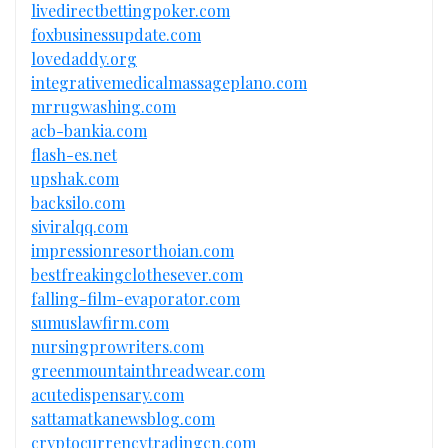
livedirectbettingpoker.com
foxbusinessupdate.com
lovedaddy.org
integrativemedicalmassageplano.com
mrrugwashing.com
acb-bankia.com
flash-es.net
upshak.com
backsilo.com
siviralqq.com
impressionresorthoian.com
bestfreakingclothesever.com
falling-film-evaporator.com
sumuslawfirm.com
nursingprowriters.com
greenmountainthreadwear.com
acutedispensary.com
sattamatkanewsblog.com
cryptocurrencytradingcn.com