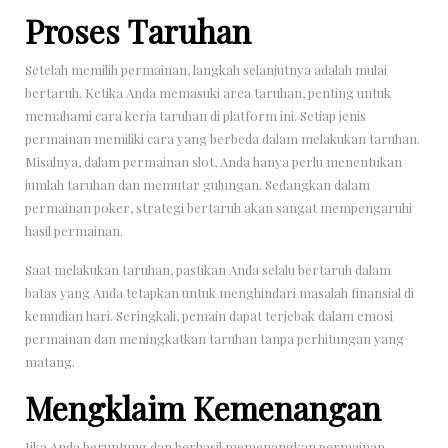
Proses Taruhan
Setelah memilih permainan, langkah selanjutnya adalah mulai
bertaruh. Ketika Anda memasuki area taruhan, penting untuk
memahami cara kerja taruhan di platform ini. Setiap jenis
permainan memiliki cara yang berbeda dalam melakukan taruhan.
Misalnya, dalam permainan slot, Anda hanya perlu menentukan
jumlah taruhan dan memutar gulungan. Sedangkan dalam
permainan poker, strategi bertaruh akan sangat mempengaruhi
hasil permainan.
Saat melakukan taruhan, pastikan Anda selalu bertaruh dalam
batas yang Anda tetapkan untuk menghindari masalah finansial di
kemudian hari. Seringkali, pemain dapat terjebak dalam emosi
permainan dan meningkatkan taruhan tanpa perhitungan yang
matang.
Mengklaim Kemenangan
Jika Anda beruntung dan berhasil memenangkan permainan,