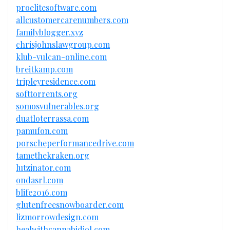
proelitesoftware.com
allcustomercarenumbers.com
familyblogger.xyz
chrisjohnslawgroup.com
klub-vulcan-online.com
breitkamp.com
tripleyresidence.com
softtorrents.org
somosvulnerables.org
duatloterrassa.com
pamufon.com
porscheperformancedrive.com
tamethekraken.org
lutzinator.com
ondasrl.com
blife2016.com
glutenfreesnowboarder.com
lizmorrowdesign.com
healwithcannabidiol.com