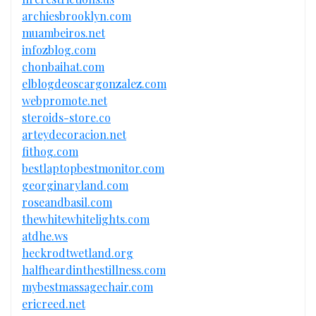
archiesbrooklyn.com
muambeiros.net
infozblog.com
chonbaihat.com
elblogdeoscargonzalez.com
webpromote.net
steroids-store.co
arteydecoracion.net
fithog.com
bestlaptopbestmonitor.com
georginaryland.com
roseandbasil.com
thewhitewhitelights.com
atdhe.ws
heckrodtwetland.org
halfheardinthestillness.com
mybestmassagechair.com
ericreed.net