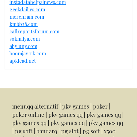
instadatahelpainews.com
geekdailies.com
merchrain.com
kmbb28.com
callreportsforum.com
sokmilya.com
abyluny.com
boomjavtrk.com
apklead.net
menuqq alternatif
|
pkv games
|
poker
|
poker online
|
pkv games qq
|
pkv games qq
|
pkv games qq
|
pkv games qq
|
pkv games qq
|
pg soft
|
bandarq
|
pg slot
|
pg soft
|
x500