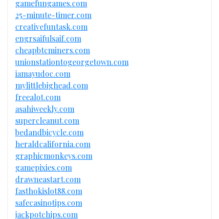
gamefungames.com
25-minute-timer.com
creativefuntask.com
engrsaifulsaif.com
cheapbtcminers.com
unionstationtogeorgetown.com
iamayudoc.com
mylittlebighead.com
freealot.com
asahiweekly.com
supercleanut.com
bedandbicycle.com
heraldcalifornia.com
graphicmonkeys.com
gamepixies.com
drawneastart.com
fasthokislot88.com
safecasinotips.com
jackpotchips.com