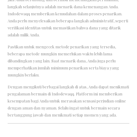
langkah selanjutnya adalah menarik dana kemenangan Anda.
Indodewaqq memberikan kemudahan dalam proses penarikan.
Anda perlu menyelesaikan beberapa langkah administratif, seperti
verifikasi identitas untuk memastikan bahwa dana yang ditarik
adalah milik Anda.
Pastikan untuk mengecek metode penarikan yang tersedia,
beberapa metode mungkin memerlukan waktu lebih lama
dibandingkan yang lain. Saat menarik dana, Anda juga perlu
memperhatikan jumlah minimum penarikan serta biaya yang
mungkin berlaku.
Dengan mengikuti berbagai langkah di atas, Anda dapat menikmati
pengalaman bermain di Indodewaqq. Platform ini memberikan
kesempatan bagi Anda untuk merasakan sensasi perjudian online
dengan aman dan nyaman. Selalu ingat untuk bermain secara
bertanggung jawab dan menikmati setiap momen yang ada.