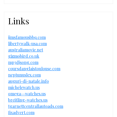
Links
jimsfamousbbq.com
libertywalk-usa.com
australiamovie.net
gizmobird.co.uk
mp3djsong.com
coursdanglaistoulouse.com
neptunuslex.com
auguri-di-natale.info
michelewatch.us
omega--watches.us
breitling-watches.us
tgarnettcentrallautoads.com
fixadvert.com