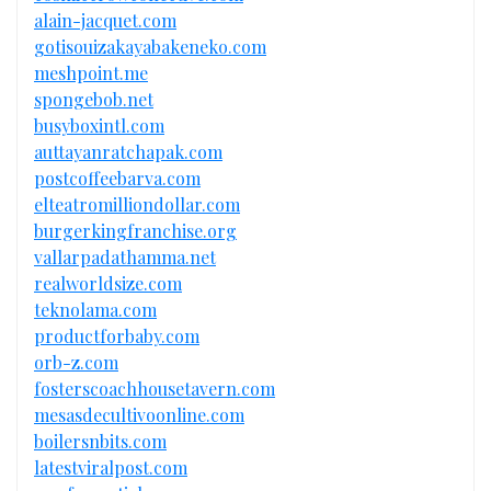
alain-jacquet.com
gotisouizakayabakeneko.com
meshpoint.me
spongebob.net
busyboxintl.com
auttayanratchapak.com
postcoffeebarva.com
elteatromilliondollar.com
burgerkingfranchise.org
vallarpadathamma.net
realworldsize.com
teknolama.com
productforbaby.com
orb-z.com
fosterscoachhousetavern.com
mesasdecultivoonline.com
boilersnbits.com
latestviralpost.com