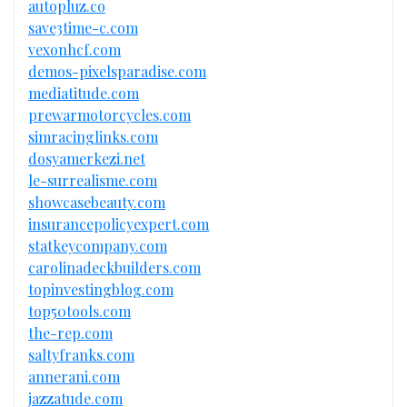
autopluz.co
save3time-c.com
vexonhcf.com
demos-pixelsparadise.com
mediatitude.com
prewarmotorcycles.com
simracinglinks.com
dosyamerkezi.net
le-surrealisme.com
showcasebeauty.com
insurancepolicyexpert.com
statkeycompany.com
carolinadeckbuilders.com
topinvestingblog.com
top50tools.com
the-rep.com
saltyfranks.com
annerani.com
jazzatude.com