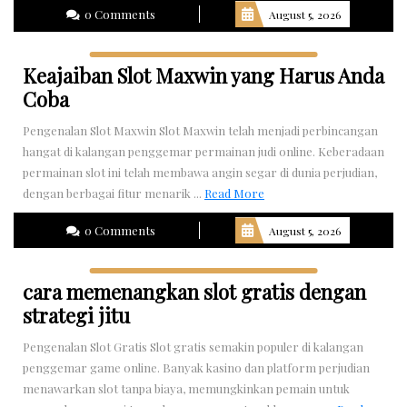
0 Comments
August 5, 2026
Keajaiban Slot Maxwin yang Harus Anda
Coba
Pengenalan Slot Maxwin Slot Maxwin telah menjadi perbincangan
hangat di kalangan penggemar permainan judi online. Keberadaan
permainan slot ini telah membawa angin segar di dunia perjudian,
Read
dengan berbagai fitur menarik ...
Read More
More
0 Comments
August 5, 2026
cara memenangkan slot gratis dengan
strategi jitu
Pengenalan Slot Gratis Slot gratis semakin populer di kalangan
penggemar game online. Banyak kasino dan platform perjudian
menawarkan slot tanpa biaya, memungkinkan pemain untuk