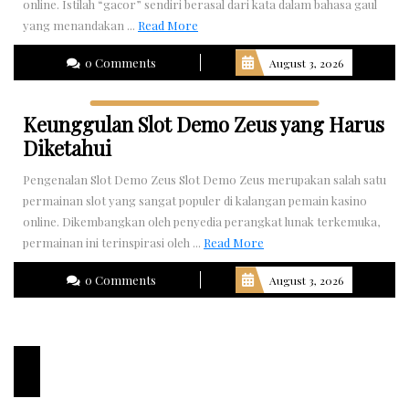
online. Istilah “gacor” sendiri berasal dari kata dalam bahasa gaul
Read
yang menandakan ...
Read More
More
0 Comments
August 3, 2026
Keunggulan Slot Demo Zeus yang Harus
Diketahui
Pengenalan Slot Demo Zeus Slot Demo Zeus merupakan salah satu
permainan slot yang sangat populer di kalangan pemain kasino
online. Dikembangkan oleh penyedia perangkat lunak terkemuka,
Read
permainan ini terinspirasi oleh ...
Read More
More
0 Comments
August 3, 2026
Posts
Page
1
pagination