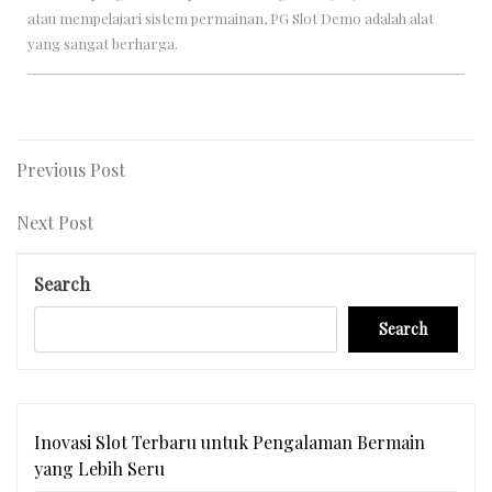
atau mempelajari sistem permainan, PG Slot Demo adalah alat
yang sangat berharga.
Post
Previous
Previous Post
Post
navigation
Next
Next Post
Post
Search
Search
Inovasi Slot Terbaru untuk Pengalaman Bermain
yang Lebih Seru