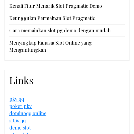
Kenali Fitur Menarik Slot Pragmatic Demo
Keunggulan Permainan Slot Pragmatic
Cara memainkan slot pg demo dengan mudah
Menyingkap Rahasia Slot Online yang
Menguntungkan
Links
pkv qq
poker pkv
dominoqq online
situs qq
demo slot