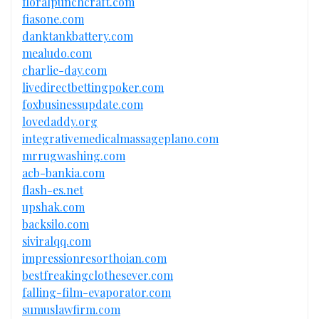
floralpunchcraft.com
fiasone.com
danktankbattery.com
mealudo.com
charlie-day.com
livedirectbettingpoker.com
foxbusinessupdate.com
lovedaddy.org
integrativemedicalmassageplano.com
mrrugwashing.com
acb-bankia.com
flash-es.net
upshak.com
backsilo.com
siviralqq.com
impressionresorthoian.com
bestfreakingclothesever.com
falling-film-evaporator.com
sumuslawfirm.com