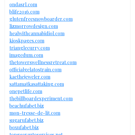
ondasrl.com
blife2016.com
glutenfreesnowboarder.com
lizmorrowdesign.com
healwithcannabidiol.com
kioskpages.com
trianglecurry.com
imagedum.com
thetowerswellnessretreat.com
officialgelatostrain.com
kaethejeweler.com
sattamatkasattaking.com
onepetlife.com
thebillboardexperiment.com
beachufabet.biz
mon-tresse-de-lit.com
sugarufabet.biz
boxufabet.biz
topgearautoservices.net