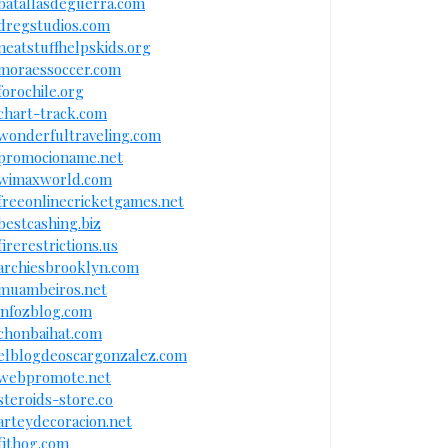
batallasdeguerra.com
dregstudios.com
neatstuffhelpskids.org
moraessoccer.com
forochile.org
chart-track.com
wonderfultraveling.com
promocioname.net
wimaxworld.com
freeonlinecricketgames.net
bestcashing.biz
firerestrictions.us
archiesbrooklyn.com
muambeiros.net
infozblog.com
chonbaihat.com
elblogdeoscargonzalez.com
webpromote.net
steroids-store.co
arteydecoracion.net
fithog.com