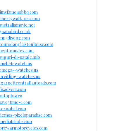
jimsfamousbbq.com
libertywalk-usa.com
australiamovie.net
gizmobird.co.uk
mp3djsong.com
coursdanglaistoulouse.com
neptunuslex.com
auguri-di-natale.info
michelewatch.us
omega--watches.us
breitling-watches.us
tgarnettcentrallautoads.com
fixadvert.com
autopluz.co
save3time-c.com
vexonhcf.com
demos-pixelsparadise.com
mediatitude.com
prewarmotorcycles.com