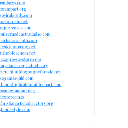
icanhazjs.com
canimpact.org
goviralstudy.com
cartourism.net
apple-cores.com
pulserasdeactividad10.com
barbaracarlotti.com
desktopmining.net
inthebleachers.net
lexapro-rx-store.com
buyskincareproducts.org
frenchbulldogpuppyforsale.net
kogamasquid.com
themultiplicationtablechart.com
casinoglamour.org
dextercoin.io
christianarticledirectory.org
5homestyle.com