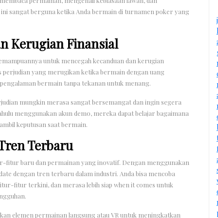
r membaca permainan, mengenali kebiasaan lawan, dan
ini sangat berguna ketika Anda bermain di turnamen poker yang
 Kerugian Finansial
h kemampuannya untuk mencegah kecanduan dan kerugian
us perjudian yang merugikan ketika bermain dengan uang
 pengalaman bermain tanpa tekanan untuk menang.
judian mungkin merasa sangat bersemangat dan ingin segera
 dahulu menggunakan akun demo, mereka dapat belajar bagaimana
ambil keputusan saat bermain.
Tren Terbaru
ur-fitur baru dan permainan yang inovatif. Dengan menggunakan
date dengan tren terbaru dalam industri. Anda bisa mencoba
r-fitur terkini, dan merasa lebih siap when it comes untuk
ungguhan.
kan elemen permainan langsung atau VR untuk meningkatkan