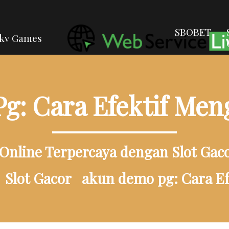
SBOBET
kv Games
g: Cara Efektif Me
 Online Terpercaya dengan Slot Gac
Slot Gacor
akun demo pg: Cara E