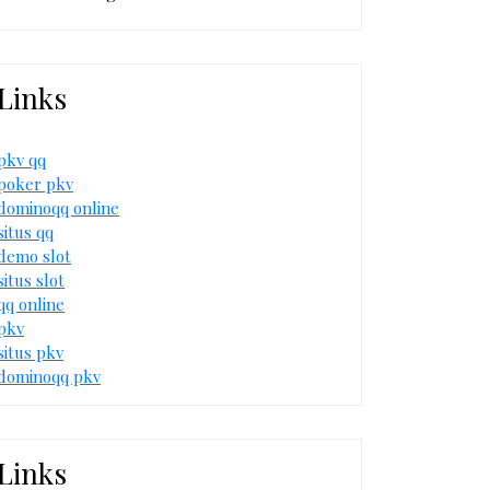
Links
pkv qq
poker pkv
dominoqq online
situs qq
demo slot
situs slot
qq online
pkv
situs pkv
dominoqq pkv
Links