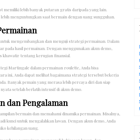
 memiliki lebih banyak putaran gratis daripada yang lain.
ng lebih menguntungkan saat bermain dengan uang sungguhan.
Permainan
untuk mengembangkan dan menguji strategi permainan. Dalam
esar pada hasil permainan. Dengan menggunakan akun demo,
khawatir tentang kerugian finansial.
tegi Martingale dalam permainan roulette, Anda bisa
ra ini, Anda dapat melihat bagaimana strategi tersebut bekerja
a. Banyak pemain yang merasa lebih percaya diri dan siap
yata setelah berlatih intensif di akun demo.
an dan Pengalaman
ampilan bermain dan memahami dinamika permainan. Misalnya,
jadi kunci untuk mengalahkan lawan. Dengan akun demo, Anda
siko kehilangan uang.